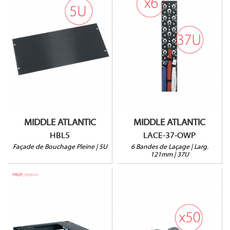
HBL5
LACE-37-OWP
MIDDLE ATLANTIC
MIDDLE ATLANTIC
HBL5
LACE-37-OWP
Façade de Bouchage Pleine | 5U
6 Bandes de Laçage | Larg.
121mm | 37U
CBS-ERK-25R