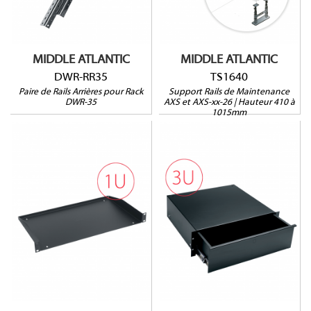
Pour racks AXS et AXS-
Vendu par paire
xx-26
MIDDLE ATLANTIC
MIDDLE ATLANTIC
DWR-RR35
TS1640
Paire de Rails Arrières pour Rack
Support Rails de Maintenance
DWR-35
AXS et AXS-xx-26 | Hauteur 410 à
1015mm
U01
UD3
1U
HxLxP : 133 x 483 x
HxLxP : 44 x 483 x
403mm
274mm
Larg. utile : 406mm
Prof. utile : 272mm
Prof. utile : 370mm
16kg max.
22kg max.