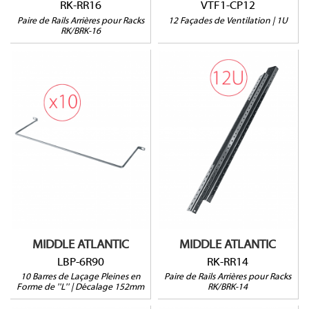
RK-RR16
VTF1-CP12
Paire de Rails Arrières pour Racks
12 Façades de Ventilation | 1U
RK/BRK-16
RK-RR14
LBP-6R90
Pour racks RK-14 et BRK-
14
Vendu par paire
MIDDLE ATLANTIC
MIDDLE ATLANTIC
LBP-6R90
RK-RR14
10 Barres de Laçage Pleines en
Paire de Rails Arrières pour Racks
Forme de ''L'' | Décalage 152mm
RK/BRK-14