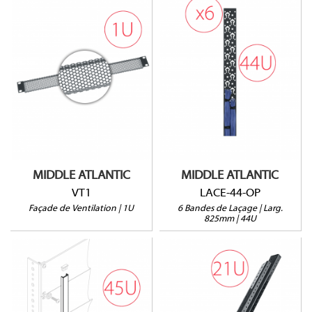
VT1
LACE-44-OP
Ouverture à 64%
Vendu à l'unité
MIDDLE ATLANTIC
MIDDLE ATLANTIC
VT1
LACE-44-OP
Façade de Ventilation | 1U
6 Bandes de Laçage | Larg.
825mm | 44U
TS45
ERK-RR21