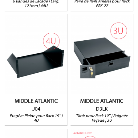
6 Bandes de Laçage | Larg.
Paire de Rails Arrières pour Rack
121mm | 44U
ERK-27
U04
D3LK
4U
Serrure incluse
HxLxP : 178 x 483 x
HxLxP : 133 x 483 x
394mm
395mm
Prof. utile : 391mm
Charge Max : 22kg
39kg max.
MIDDLE ATLANTIC
MIDDLE ATLANTIC
U04
D3LK
Étagère Pleine pour Rack 19'' |
Tiroir pour Rack 19'' | Poignée
4U
Façade | 3U