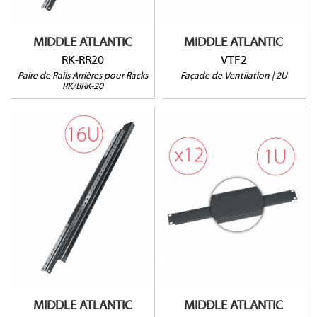
MIDDLE ATLANTIC
MIDDLE ATLANTIC
RK-RR20
VTF2
Paire de Rails Arrières pour Racks
Façade de Ventilation | 2U
RK/BRK-20
RK-RR16
VTF1-CP12
Pour racks RK-16 et BRK-
Lot de 12 unités
16
Ouverture à 25%
Vendu par paire
MIDDLE ATLANTIC
MIDDLE ATLANTIC