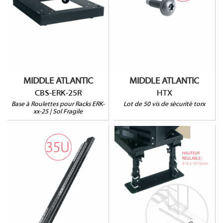
HTX
Pour rack ERK-xx-25
Pour sol fragile
HxLxP : 102 x 559 x
635mm
Poids Max : 589 kg
MIDDLE ATLANTIC
MIDDLE ATLANTIC
CBS-ERK-25R
HTX
Base à Roulettes pour Racks ERK-
Lot de 50 vis de sécurité torx
xx-25 | Sol Fragile
TS1640
DWR-RR35
Hauteur : 410 à 1015mm
Pour rack DWR-35