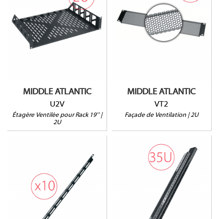
VT2
2U
Ventilée
Ouverture à 64%
HxLxP : 89 x 483 x
Vendu à l'unité
390mm
Prof. utile : 381mm
23kg max.
MIDDLE ATLANTIC
MIDDLE ATLANTIC
U2V
VT2
Étagère Ventilée pour Rack 19'' |
Façade de Ventilation | 2U
2U
ERK-RR35
LBP-1A