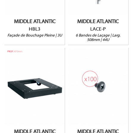
MIDDLE ATLANTIC
MIDDLE ATLANTIC
HBL3
LACE-P
Façade de Bouchage Pleine | 3U
6 Bandes de Laçage | Larg.
508mm | 44U
CBS-ERK-20R
HPQ100
Pour rack ERK-xx-20
Pour sol fragile
Longueur : 9,5mm
HxLxP : 102 x 559 x
508mm
Poids Max : 589 kg
MIDDLE ATLANTIC
MIDDLE ATLANTIC