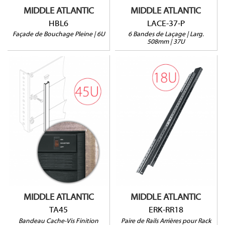
MIDDLE ATLANTIC
MIDDLE ATLANTIC
HBL6
LACE-37-P
Façade de Bouchage Pleine | 6U
6 Bandes de Laçage | Larg.
508mm | 37U
TA45
ERK-RR18
Finition Anodisée
Longueur : 2m (45U)
Pour rack ERK-18
Largeur : 17mm
Vendu par paire
Vendu à l'unité
MIDDLE ATLANTIC
MIDDLE ATLANTIC
TA45
ERK-RR18
Bandeau Cache-Vis Finition
Paire de Rails Arrières pour Rack