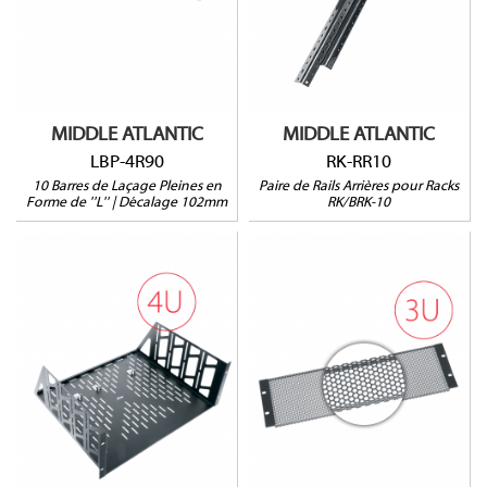
Pour racks RK-10 et BRK-
10
Vendu par paire
MIDDLE ATLANTIC
MIDDLE ATLANTIC
LBP-4R90
RK-RR10
10 Barres de Laçage Pleines en
Paire de Rails Arrières pour Racks
Forme de ''L'' | Décalage 102mm
RK/BRK-10
U4V
VT3
4U
Ventilée
Ouverture à 64%
HxLxP : 178 x 483 x
Vendu à l'unité
403mm
Prof. utile : 394mm