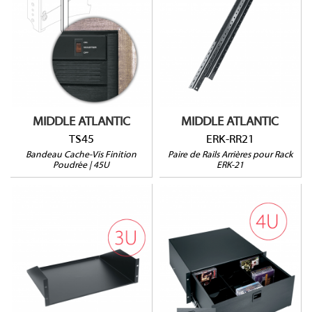
Finition Poudrée
Longueur : 2m (45U)
Pour rack ERK-21
Largeur : 17mm
Vendu par paire
Vendu à l'unité
MIDDLE ATLANTIC
MIDDLE ATLANTIC
TS45
ERK-RR21
Bandeau Cache-Vis Finition
Paire de Rails Arrières pour Rack
Poudrée | 45U
ERK-21
U03
D4LK
3U
Serrure incluse
HxLxP : 133 x 483 x