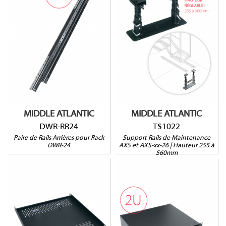
TS1022
DWR-RR24
Hauteur : 255 à560mm
Pour rack DWR-24
Pour racks AXS et AXS-
Vendu par paire
xx-26
MIDDLE ATLANTIC
MIDDLE ATLANTIC
DWR-RR24
TS1022
Paire de Rails Arrières pour Rack
Support Rails de Maintenance
DWR-24
AXS et AXS-xx-26 | Hauteur 255 à
560mm
SH5A
UD2