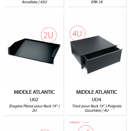
Anodisée | 45U
ERK-18
U02
UD4
2U
HxLxP : 178 x 483 x
HxLxP : 89 x 483 x
403mm
370mm
Larg. utile : 406mm
Prof. utile : 367mm
Prof. utile : 370mm
23kg max.
22kg max.
MIDDLE ATLANTIC
MIDDLE ATLANTIC
U02
UD4
Étagère Pleine pour Rack 19'' |
Tiroir pour Rack 19'' | Poignée
2U
Gouttière | 4U