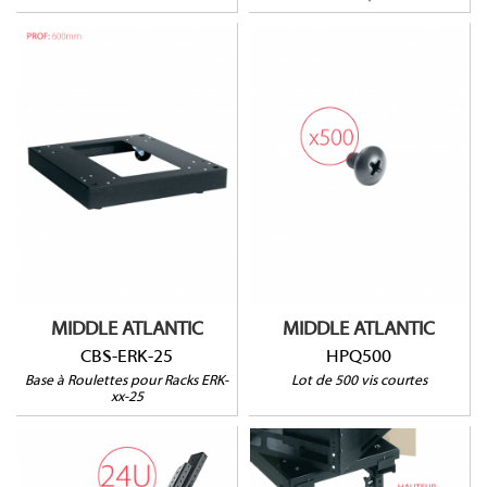
CBS-ERK-25
HPQ500
Pour rack ERK-xx-25
HxLxP : 102 x 559 x
Longueur : 9,5mm
635mm
Poids Max : 589 kg
MIDDLE ATLANTIC
MIDDLE ATLANTIC
CBS-ERK-25
HPQ500
Base à Roulettes pour Racks ERK-
Lot de 500 vis courtes
xx-25