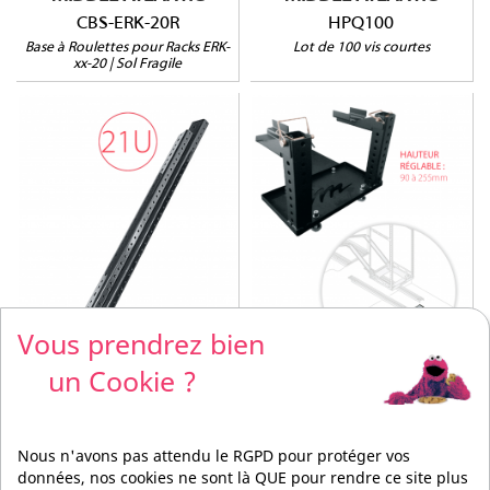
CBS-ERK-20R
HPQ100
Base à Roulettes pour Racks ERK-
Lot de 100 vis courtes
xx-20 | Sol Fragile
TS310
DWR-RR21
Hauteur : 90 à 255mm
Pour rack DWR-21
Pour racks AXS et AXS-
Vendu par paire
Vous prendrez bien
xx-26
un Cookie ?
MIDDLE ATLANTIC
MIDDLE ATLANTIC
DWR-RR21
TS310
Nous n'avons pas attendu le RGPD pour protéger vos
Paire de Rails Arrières pour Rack
Support Rails de Maintenance
DWR-21
AXS et AXS-xx-26 | Hauteur 90 à
données, nos cookies ne sont là QUE pour rendre ce site plus
255mm