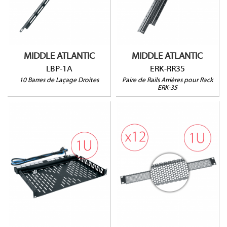
Pour rack ERK-35
Vendu par paire
MIDDLE ATLANTIC
MIDDLE ATLANTIC
LBP-1A
ERK-RR35
10 Barres de Laçage Droites
Paire de Rails Arrières pour Rack
ERK-35
U1V
VT1-CP12
1U
Ventilée
Lot de 12 unités
HxLxP : 44 x 483 x
Ouverture à 64%
274mm
Prof. utile : 264mm
16kg max.