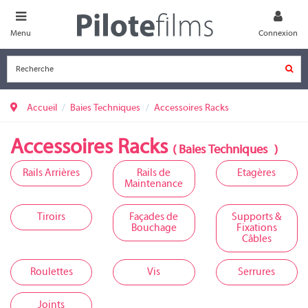
Menu
Connexion
Accueil
Baies Techniques
Accessoires Racks
Accessoires Racks
(
Baies Techniques
)
Rails Arrières
Rails de
Etagères
Maintenance
Tiroirs
Façades de
Supports &
Bouchage
Fixations
Câbles
Roulettes
Vis
Serrures
Joints