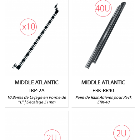
ERK-RR40
LBP-2A
Pour rack ERK-40
Vendu par paire
MIDDLE ATLANTIC
MIDDLE ATLANTIC
LBP-2A
ERK-RR40
10 Barres de Laçage en Forme de
Paire de Rails Arrières pour Rack
''L'' | Décalage 51mm
ERK-40
U2V