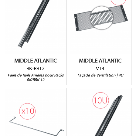
RK-RR12
VT4
Pour racks RK-12 et BRK-
Ouverture à 64%
12
Vendu à l'unité
Vendu par paire
MIDDLE ATLANTIC
MIDDLE ATLANTIC
RK-RR12
VT4
Paire de Rails Arrières pour Racks
Façade de Ventilation | 4U
RK/BRK-12
RK-RR10
LBP-4R90