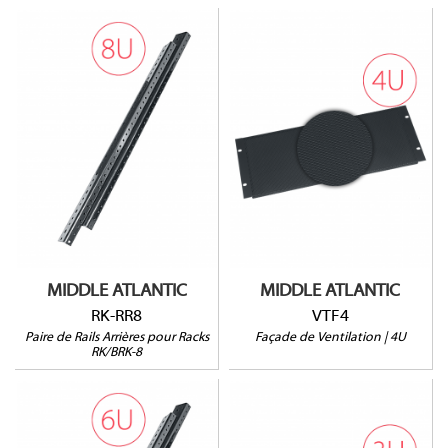
RK-RR8
VTF4
Ouverture à 25%
Pour racks RK-8 et BRK-8
Vendu à l'unité
Vendu par paire
MIDDLE ATLANTIC
MIDDLE ATLANTIC
RK-RR8
VTF4
Paire de Rails Arrières pour Racks
Façade de Ventilation | 4U
RK/BRK-8