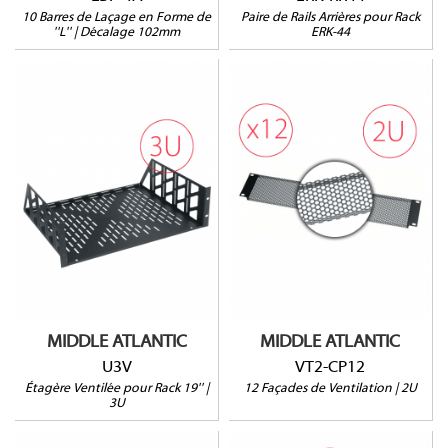
10 Barres de Laçage en Forme de
Paire de Rails Arrières pour Rack
''L'' | Décalage 102mm
ERK-44
U3V
VT2-CP12
3U
Ventilée
Lot de 12 unités
HxLxP : 133 x 483 x
Ouverture à 64%
390mm
Prof. utile : 381mm
32kg max.
MIDDLE ATLANTIC
MIDDLE ATLANTIC
U3V
VT2-CP12
Étagère Ventilée pour Rack 19'' |
12 Façades de Ventilation | 2U
3U