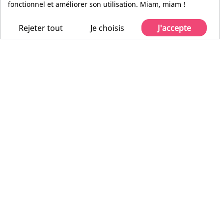
fonctionnel et améliorer son utilisation. Miam, miam !
Rejeter tout
Je choisis
J'accepte
UD1
SH-SRSR
Pour racks SRSR
HxLxP : 44 x 483 x
Prof. utile : 394mm
413mm
HxLxP : 38 x 476 x
Larg. utile : 405mm
406mm
Prof. utile : 341mm
90Kg max.
22kg max.
MIDDLE ATLANTIC
MIDDLE ATLANTIC
SH-SRSR
UD1
Etagères pour Racks SRSR
Tiroir pour Rack 19'' | Poignée
Gouttière | 1U