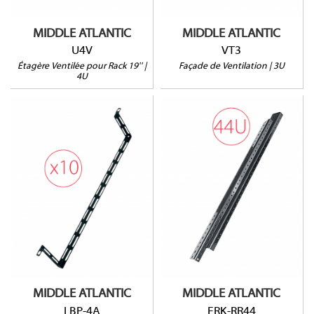
39kg max.
MIDDLE ATLANTIC
MIDDLE ATLANTIC
U4V
VT3
Étagère Ventilée pour Rack 19'' |
Façade de Ventilation | 3U
4U
ERK-RR44
LBP-4A
Pour rack ERK-44
Vendu par paire
MIDDLE ATLANTIC
MIDDLE ATLANTIC
LBP-4A
ERK-RR44