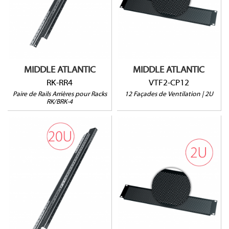
Lot de 12 unités
Pour racks RK-4 et BRK-4
Ouverture à 25%
Vendu par paire
MIDDLE ATLANTIC
MIDDLE ATLANTIC
RK-RR4
VTF2-CP12
Paire de Rails Arrières pour Racks
12 Façades de Ventilation | 2U
RK/BRK-4
RK-RR20
VTF2
Pour racks RK-20 et BRK-
Ouverture à 25%
20
Vendu à l'unité
Vendu par paire