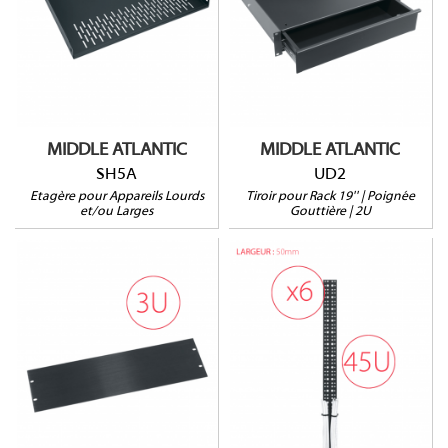
Pour racks AXS et SLIM5
HxLxP : 89 x 483 x
508mm
403mm
Prof. utile : 472mm
Larg. utile : 406mm
HxLxP : 38 x 478 x
Prof. utile : 370mm
508mm
22kg max.
113Kg max.
MIDDLE ATLANTIC
MIDDLE ATLANTIC
SH5A
UD2
Etagère pour Appareils Lourds
Tiroir pour Rack 19'' | Poignée
et/ou Larges
Gouttière | 2U
HBL3
LACE-P