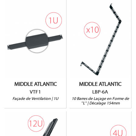
VTF1
LBP-6A
Ouverture à 25%
Vendu à l'unité
MIDDLE ATLANTIC
MIDDLE ATLANTIC
VTF1
LBP-6A
Façade de Ventilation | 1U
10 Barres de Laçage en Forme de
''L'' | Décalage 154mm