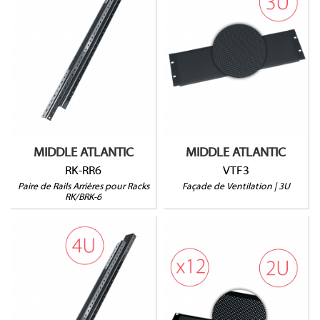
RK-RR6
VTF3
Ouverture à 25%
Pour racks RK-6 et BRK-6
Vendu à l'unité
Vendu par paire
MIDDLE ATLANTIC
MIDDLE ATLANTIC
RK-RR6
VTF3
Paire de Rails Arrières pour Racks
Façade de Ventilation | 3U
RK/BRK-6
RK-RR4
VTF2-CP12