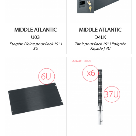
HxLxP : 178 x 483 x
370mm
395mm
Prof. utile : 367mm
Charge Max : 22kg
32kg max.
MIDDLE ATLANTIC
MIDDLE ATLANTIC
U03
D4LK
Étagère Pleine pour Rack 19'' |
Tiroir pour Rack 19'' | Poignée
3U
Façade | 4U
HBL6
LACE-37-P