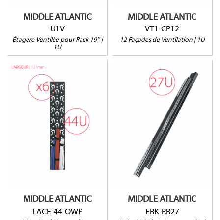
MIDDLE ATLANTIC
MIDDLE ATLANTIC
U1V
VT1-CP12
Étagère Ventilée pour Rack 19'' |
12 Façades de Ventilation | 1U
1U
ERK-RR27
LACE-44-OWP
Pour rack ERK-27
Vendu par paire
MIDDLE ATLANTIC
MIDDLE ATLANTIC
LACE-44-OWP
ERK-RR27