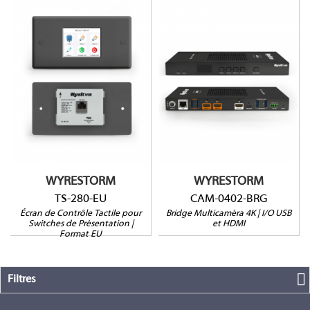
TS-280-EU
CAM-0402-BRG
Dimensions (HxLxP) : 86
4K/30fps
x 147 x 33mm
HDMI et USB-A/C
Distance Max. Clavier
4 entrées webcam
/ Interface : 100m
3 ports USB hôte
Distance Max. Interface
PIP et Multiview
/ Switcher : 15m
WYRESTORM
WYRESTORM
TS-280-EU
CAM-0402-BRG
Écran de Contrôle Tactile pour
Bridge Multicaméra 4K | I/O USB
Switches de Présentation |
et HDMI
Format EU
Filtres