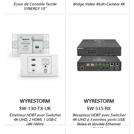
Écran de Contrôle Tactile
Bridge Vidéo Multi-Caméra 4K
SYNERGY 10''
SW-515-RX
SW-130-TX-UK
4K HDR
4K UHD
Encastrable
100 mètres
100 mètres
3 entrées
Garantie 5 ans
Garantie 5 ans
WYRESTORM
WYRESTORM
SW-130-TX-UK
SW-515-RX
Émetteur HDBT avec Switcher
Récepteur HDBT avec Switcher
4K-UHD, 2 HDMI, 1 USB-C
4K-UHD à 3 entrées, ports USB,
(4K:100m)
Relais et double Ethernet
(4K:100m)