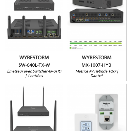
MX-1007-HYB
4K : 15m
4K : 100m
180p : 70m
Grand choix I/O
4 entrées (HDMI et USB-
Dante
C)
Ampli 100W
AirPLay | Miracast
WYRESTORM
WYRESTORM
SW-640L-TX-W
MX-1007-HYB
Émetteur avec Switcher 4K-UHD
Matrice AV Hybride 10x7 |
| 4 entrées
Dante®
SW-220-TX-W
SYN-KEY10