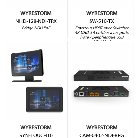
WYRESTORM
WYRESTORM
NHD-128-NDI-TRX
SW-510-TX
Bridge NDI | PoE
Émetteur HDBT avec Switcher
4K-UHD à 4 entrées avec ports
hôte / périphérique USB
(4K:100m)
SYN-TOUCH10
CAM-0402-NDI-BRG
Pour appareils SYNERGY
4K/30fps
Assistant de
HDMI, USB-A/C, NDI
configuration simple
4 entrées webcam
PoE+
3 ports USB hôte
Pied et support mural
PIP et Multiview
inclus
WYRESTORM
WYRESTORM
SYN-TOUCH10
CAM-0402-NDI-BRG