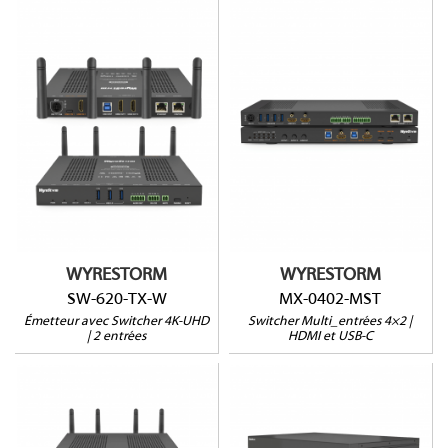
SW-620-TX-W
MX-0402-MST
4K : 15m
Entrées HDMI et USB-C
180p : 70m
4 ports USB 3.2
2 entrées (HDMI et USB-
RS232 et GPIO
C)
Mode DP MST
AirPLay | Miracast
WYRESTORM
WYRESTORM
SW-620-TX-W
MX-0402-MST
Émetteur avec Switcher 4K-UHD
Switcher Multi_entrées 4×2 |
| 2 entrées
HDMI et USB-C
SW-640L-TX-W