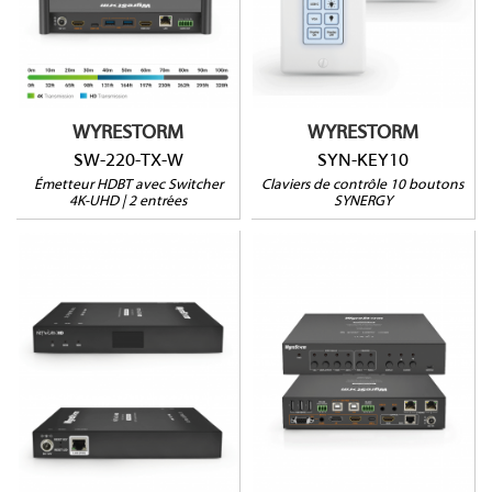
4K : 35m
Pour appareils SYNERGY
180p : 70m
IP ou RS232
2 entrées (HDMI et USB-
120 icônes autocollantes
C)
incluses
AirPLay | Miracast
PoE
WYRESTORM
WYRESTORM
SW-220-TX-W
SYN-KEY10
Émetteur HDBT avec Switcher
Claviers de contrôle 10 boutons
4K-UHD | 2 entrées
SYNERGY
SW-510-TX
NHD-128-NDI-TRX
4K UHD
100 mètres
4 entrées
Garantie 5 ans