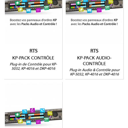
CONTRÔLE
Fonction Mirroring
Contrôle en temps réel
Augmente le potentiel
Sonneries
de vos KP
personnalisables
Pack Audio complet
Economiseurs d’écran
Pack Contrôle complet
personnalisables
RTS
RTS
KP-PACK CONTRÔLE
KP-PACK AUDIO-
CONTRÔLE
Plug-in de Contrôle pour KP-
5032, KP-4016 et DKP-4016
Plug-in Audio & Contrôle pour
KP-5032, KP-4016 et DKP-4016
KP-PACK AUDIO
Enregistrement Vocal /