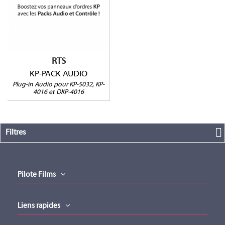
Messagerie
Ratios de compression
supplémentaires
Noise Gate réglable
Egaliseur 5 bandes
RTS
KP-PACK AUDIO
Plug-in Audio pour KP-5032, KP-
4016 et DKP-4016
Filtres
Pilote Films
Liens rapides