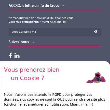
ACCRO, la lettre d'info du Croco
Ne manquez rien de notre actualité, abonnez-vous !
Vous êtes
professionnel
? Merci de
cliquer ici
Suivez-nous !
Paiements acceptés
Vous prendrez bien
un Cookie ?
Pour vos règlements par CB, merci de nous contacter
Nous n'avons pas attendu le RGPD pour protéger vos
données, nos cookies ne sont là QUE pour rendre ce site plus
fonctionnel et améliorer son utilisation. Miam, miam !