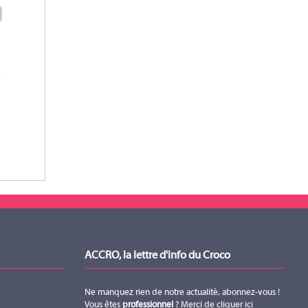
ACCRO, la lettre d'info du Croco
Ne manquez rien de notre actualité, abonnez-vous !
Vous êtes
professionnel
? Merci de
cliquer ici