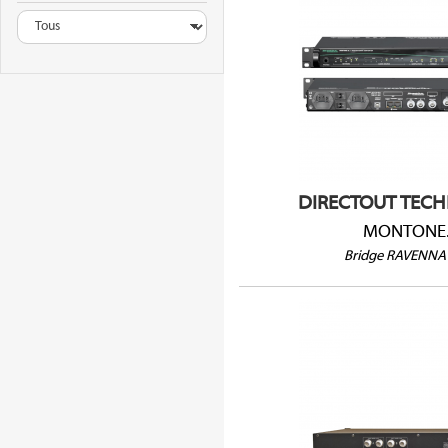
Convertisseur MADI
4 Slots MADI
2 x RJ45
1U
DIRECTOUT TEC
MONTONE
Bridge RAVENNA
VITTORIA 