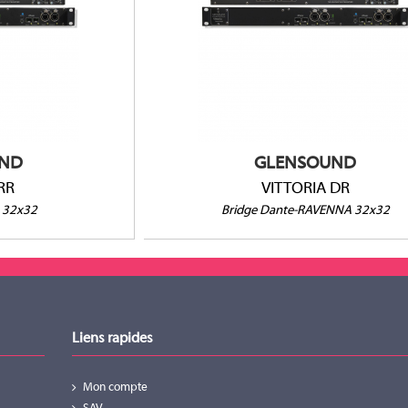
Ravenna
Bridge Dante-Ravenna
z
32 canaux @96kHz
 - 192kHz
16 canaux @176.6 - 192kHz
ND
GLENSOUND
RR
VITTORIA DR
 32x32
Bridge Dante-RAVENNA 32x32
Liens rapides
Mon compte