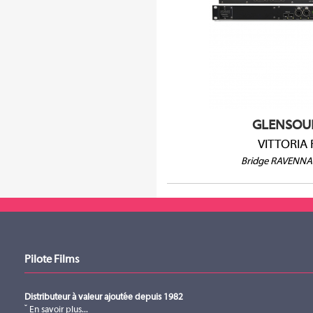
Bridge Ravenna-
32 canaux @96kH
16 canaux @176.6
GLENSOU
VITTORIA 
Bridge RAVENNA
Pilote Films
Distributeur à valeur ajoutée depuis 1982
En savoir plus...