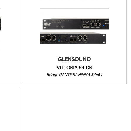
Bridge Dante-Ravenna
64 canaux @48kHz
32 canaux @96kHz
Compatible AES67
Compatible ST-2110-30
GLENSOUND
VITTORIA 64 DR
Bridge DANTE-RAVENNA 64x64