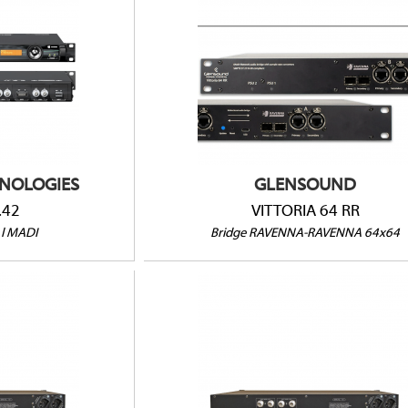
Bridge Ravenna-Ravenna
 / Audio IP
64 canaux @48kHz
32 canaux @96kHz
Compatible AES67
Compatible ST-2110-30
HNOLOGIES
GLENSOUND
.42
VITTORIA 64 RR
 l MADI
Bridge RAVENNA-RAVENNA 64x64
RR
VITTORIA DR