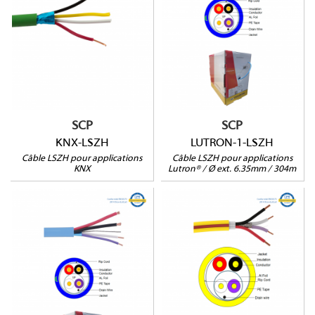
Identique au Lutron®
GRX-CBL-346S
Certification LSZH
Certification LSZH
Ø ext. 6.35mm
Ø ext. 6.35mm
304m
Touret de 304m
Conducteurs OFC
(99,97%)
Souple et flexible
SCP
SCP
KNX-LSZH
LUTRON-1-LSZH
Câble LSZH pour applications
Câble LSZH pour applications
KNX
Lutron® / Ø ext. 6.35mm / 304m
LUTRON-1
CTRL-1
Identique au Lutron®
Ø ext. 6.80mm
GRX-CBL-346S