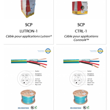
Touret de 304m
Ø ext. 6.35mm
Conducteurs OFC
304m
(99,97%)
Conducteurs OFC
Souple et flexible
(99,97%)
SCP
SCP
LUTRON-1
CTRL-1
Câble pour applications Lutron®
Câble pour applications
Control4™
CREST-1-LSZH
CREST-1
Certification LSZH
Ø ext. 6.35mm
Ø ext. 6.35mm
Touret de 304m
Touret de 304m
Conducteurs OFC
Conducteurs OFC
(99,97%)
(99,97%)
Souple et flexible
Souple et flexible