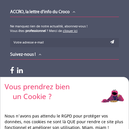
ACCRO, la lettre d'info du Croco
Ne manquez rien de notre actualité, abonnez-vous !
Vous êtes
professionnel
? Merci de
cliquer ici
Suivez-nous !
Paiements acceptés
Vous prendrez bien
un Cookie ?
Pour vos règlements par CB, merci de nous contacter
Nous n'avons pas attendu le RGPD pour protéger vos
données, nos cookies ne sont là QUE pour rendre ce site plus
fonctionnel et améliorer son utilisation. Miam, miam !