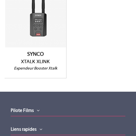
XTALK XLINK
Portée 700m
Gammes XPRO et XMAX
SYNCO
XTALK XLINK
Expendeur Booster Xtalk
Pilote Films
Liens rapides