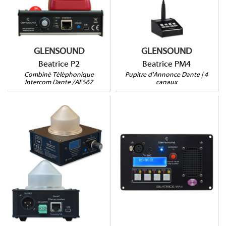
Combiné téléphonique
Boitier compact
Dante
Dante et AES67
2 canaux
Micro inclus
GLENSOUND
GLENSOUND
Beatrice P2
Beatrice PM4
Combiné Téléphonique
Pupitre d'Annonce Dante | 4
Intercom Dante /AES67
canaux
Beatrice W4
BEATRICE LH4
4 canaux
PoE
Mic. interne et prise XLR
HP embarqué