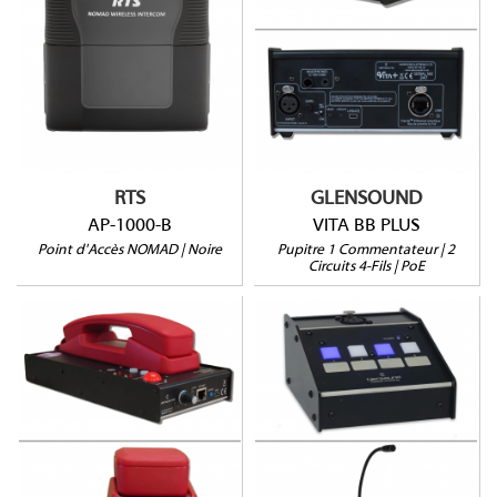
Coloris noir
DECT
Dante et AES67
PoE+, alim. externe ou
2 circuits 4 fils
batterie caméra
1 commentateur
Jusqu'à 10 beltpacks
Gros boutons
Jusqu'à 120 AP par
PoE uniquement
système
IP-65
RTS
GLENSOUND
AP-1000-B
VITA BB PLUS
Point d'Accès NOMAD | Noire
Pupitre 1 Commentateur | 2
Circuits 4-Fils | PoE
Beatrice P2
Beatrice PM4