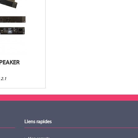
x
5W / 170W
0W / 70W
10W / NC
et numériques
PEAKER
 2.1
Liens rapides