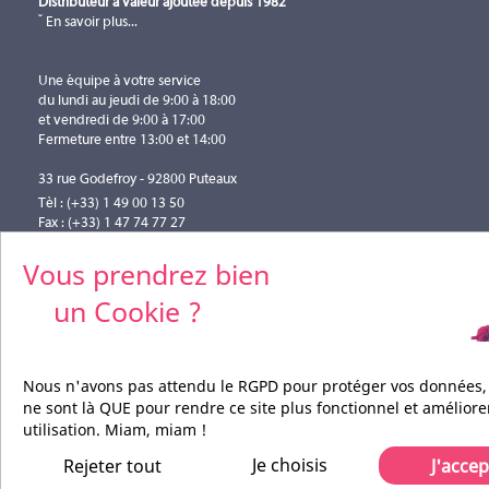
Distributeur à valeur ajoutée depuis 1982
En savoir plus...
Une équipe à votre service
du lundi au jeudi de 9:00 à 18:00
et vendredi de 9:00 à 17:00
Fermeture entre 13:00 et 14:00
33 rue Godefroy - 92800 Puteaux
Tèl : (+33) 1 49 00 13 50
Fax : (+33) 1 47 74 77 27
info@pilotefilms.com
Vous prendrez bien
un Cookie ?
Nous n'avons pas attendu le RGPD pour protéger vos données,
ne sont là QUE pour rendre ce site plus fonctionnel et améliore
utilisation. Miam, miam !
Je choisis
Rejeter tout
J'accep
Pilote Films Tous droits réservés