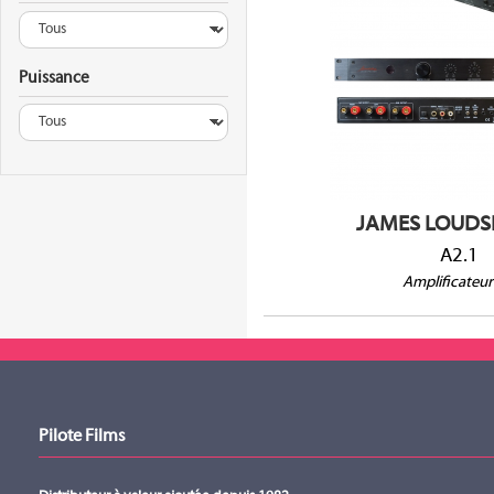
Amplificateur 3 canau
G-D/Sub @ 4Ω : 2x6
Puissance
G-D/Sub @ 8Ω : 2x4
G-D/Sub @ 2Ω : 2x1
Entrées analogiques 
JAMES LOUDS
A2.1
Amplificateur
Pilote Films