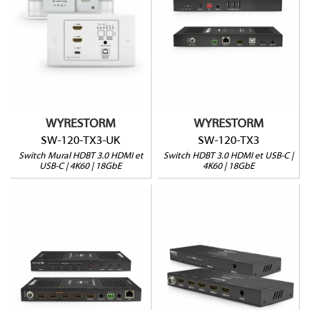
2 entrées / 1 sortie
2 entrées / 1 sortie
HDMI et USB-C
HDMI et USB-C
3 ports USB A
1 ports USB B
1 ports USB B
PoH
PoH
WYRESTORM
WYRESTORM
SW-120-TX3-UK
SW-120-TX3
Switch Mural HDBT 3.0 HDMI et
Switch HDBT 3.0 HDMI et USB-C |
USB-C | 4K60 | 18GbE
4K60 | 18GbE
NHD-0401-MV
EXP-SW-0401-H2