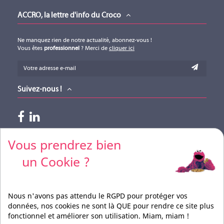
ACCRO, la lettre d'info du Croco
Ne manquez rien de notre actualité, abonnez-vous !
Vous êtes
professionnel
? Merci de
cliquer ici
Suivez-nous !
Paiements acceptés
Vous prendrez bien
un Cookie ?
Pour vos règlements par CB, merci de nous contacter
Nous n'avons pas attendu le RGPD pour protéger vos
données, nos cookies ne sont là QUE pour rendre ce site plus
fonctionnel et améliorer son utilisation. Miam, miam !