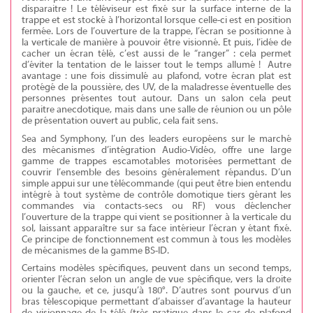
disparaitre ! Le téléviseur est fixé sur la surface interne de la
trappe et est stocké à l’horizontal lorsque celle-ci est en position
fermée. Lors de l’ouverture de la trappe, l’écran se positionne à
la verticale de manière à pouvoir être visionné. Et puis, l’idée de
cacher un écran télé, c’est aussi de le “ranger” : cela permet
d’éviter la tentation de le laisser tout le temps allumé ! Autre
avantage : une fois dissimulé au plafond, votre écran plat est
protégé de la poussière, des UV, de la maladresse éventuelle des
personnes présentes tout autour. Dans un salon cela peut
paraitre anecdotique, mais dans une salle de réunion ou un pôle
de présentation ouvert au public, cela fait sens.
Sea and Symphony, l’un des leaders européens sur le marché
des mécanismes d’intégration Audio-Vidéo, offre une large
gamme de trappes escamotables motorisées permettant de
couvrir l’ensemble des besoins généralement répandus. D’un
simple appui sur une télécommande (qui peut être bien entendu
intégré à tout système de contrôle domotique tiers gérant les
commandes via contacts-secs ou RF) vous déclencher
l’ouverture de la trappe qui vient se positionner à la verticale du
sol, laissant apparaître sur sa face intérieur l’écran y étant fixé.
Ce principe de fonctionnement est commun à tous les modèles
de mécanismes de la gamme BS-ID.
Certains modèles spécifiques, peuvent dans un second temps,
orienter l’écran selon un angle de vue spécifique, vers la droite
ou la gauche, et ce, jusqu’à 180°. D’autres sont pourvus d’un
bras télescopique permettant d’abaisser d’avantage la hauteur