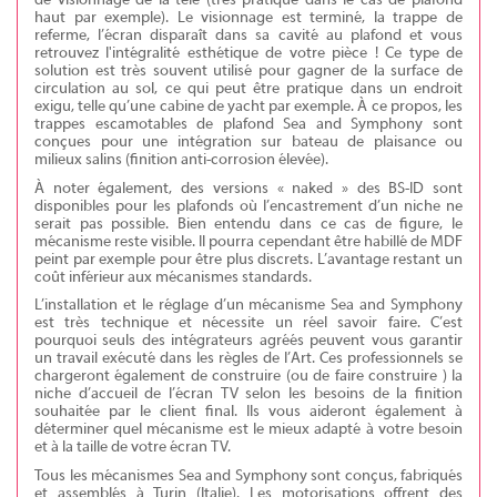
de visionnage de la télé (très pratique dans le cas de plafond
haut par exemple). Le visionnage est terminé, la trappe de
referme, l’écran disparaît dans sa cavité au plafond et vous
retrouvez l'intégralité esthétique de votre pièce ! Ce type de
solution est très souvent utilisé pour gagner de la surface de
circulation au sol, ce qui peut être pratique dans un endroit
exigu, telle qu’une cabine de yacht par exemple. À ce propos, les
trappes escamotables de plafond Sea and Symphony sont
conçues pour une intégration sur bateau de plaisance ou
milieux salins (finition anti-corrosion élevée).
À noter également, des versions « naked » des BS-ID sont
disponibles pour les plafonds où l’encastrement d’un niche ne
serait pas possible. Bien entendu dans ce cas de figure, le
mécanisme reste visible. Il pourra cependant être habillé de MDF
peint par exemple pour être plus discrets. L’avantage restant un
coût inférieur aux mécanismes standards.
L’installation et le réglage d’un mécanisme Sea and Symphony
est très technique et nécessite un réel savoir faire. C’est
pourquoi seuls des intégrateurs agréés peuvent vous garantir
un travail exécuté dans les règles de l’Art. Ces professionnels se
chargeront également de construire (ou de faire construire ) la
niche d’accueil de l’écran TV selon les besoins de la finition
souhaitée par le client final. Ils vous aideront également à
déterminer quel mécanisme est le mieux adapté à votre besoin
et à la taille de votre écran TV.
Tous les mécanismes Sea and Symphony sont conçus, fabriqués
et assemblés à Turin (Italie). Les motorisations offrent des