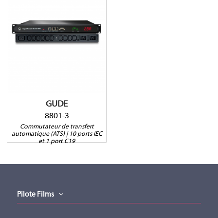
8801-3
Alimentation
redondante
2 ports sonde
1RU
GUDE
8801-3
Commutateur de transfert
automatique (ATS) | 10 ports IEC
et 1 port C19
Pilote Films