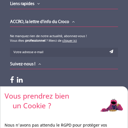
Liens rapides
ACCRO, la lettre d'info du Croco
Ne manquez rien de notre actualité, abonnez-vous !
Vous êtes
professionnel
? Merci de
cliquer ici
Suivez-nous !
Paiements acceptés
Vous prendrez bien
un Cookie ?
Pour vos règlements par CB, merci de nous contacter
Nous n'avons pas attendu le RGPD pour protéger vos