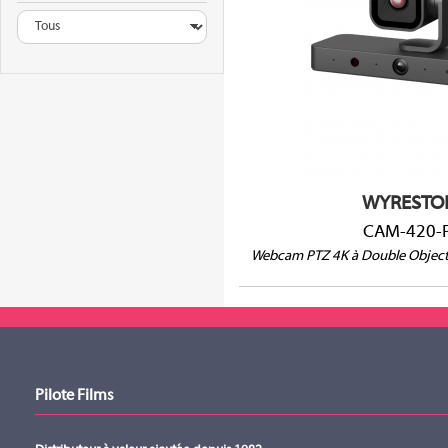
4K/30fps
Double objecti
Cadrage et sui
USB-c et HDM
NDI® / Teams
WYRESTO
CAM-420-
Webcam PTZ 4K à Double Objectif
Pilote Films