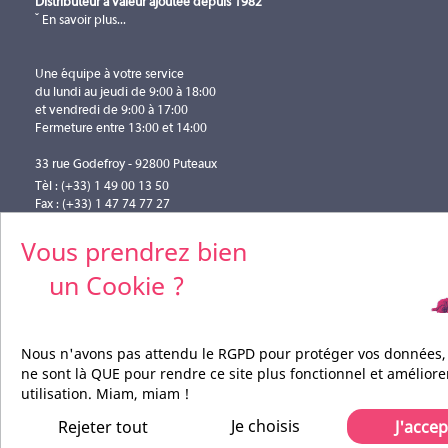
Distributeur à valeur ajoutée depuis 1982
En savoir plus...
Une équipe à votre service
du lundi au jeudi de 9:00 à 18:00
et vendredi de 9:00 à 17:00
Fermeture entre 13:00 et 14:00
33 rue Godefroy - 92800 Puteaux
Tèl : (+33) 1 49 00 13 50
Fax : (+33) 1 47 74 77 27
info@pilotefilms.com
Vous prendrez bien
un Cookie ?
Nous n'avons pas attendu le RGPD pour protéger vos données,
ne sont là QUE pour rendre ce site plus fonctionnel et améliore
utilisation. Miam, miam !
Je choisis
Rejeter tout
J'accep
Pilote Films Tous droits réservés