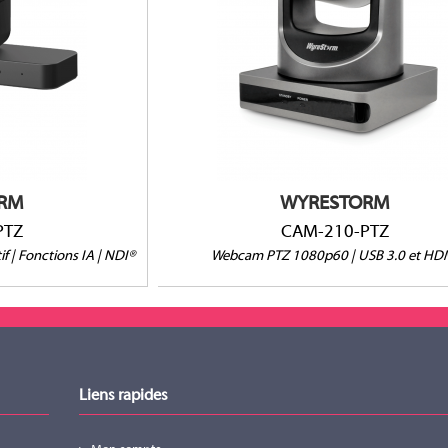
4K/60fps
f
Grand angle 72°
vi auto
Cadrage et suivi auto
I
USB 3.0 et HDMI
RM
WYRESTORM
PTZ
CAM-210-PTZ
 | Fonctions IA | NDI®
Webcam PTZ 1080p60 | USB 3.0 et HD
Liens rapides