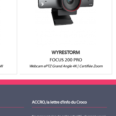
4K/30fps
Grand angle 120°
Cadrage automatique
2 micros
Windows / MacOS
WYRESTORM
FOCUS 200 PRO
MI
Webcam ePTZ Grand Angle 4K | Certifiée Zoom
ACCRO, la lettre d'info du Croco