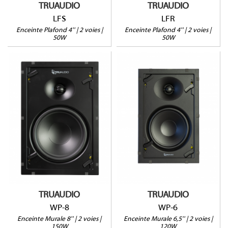
TRUAUDIO
TRUAUDIO
LFS
LFR
Enceinte Plafond 4'' | 2 voies |
Enceinte Plafond 4'' | 2 voies |
50W
50W
WP-8
WP-6
150W@8Ω
120W@8Ω
Profondeur : 93mm
Profondeur : 93mm
Vendue à l'unité
Vendue à l'unité
Garantie 5 ans
Garantie 5 ans
TRUAUDIO
TRUAUDIO
WP-8
WP-6
Enceinte Murale 8'' | 2 voies |
Enceinte Murale 6,5'' | 2 voies |
150W
120W