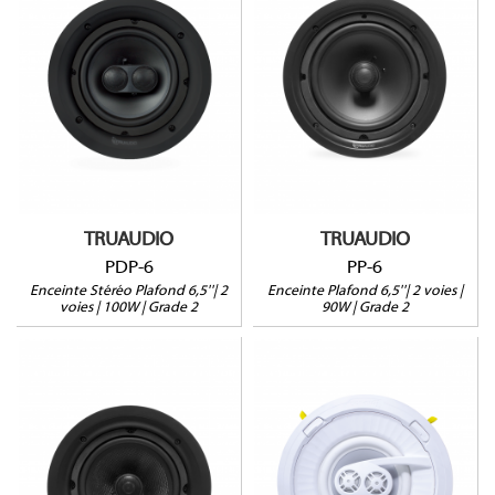
PDP-6
PP-6
Enceinte Stéréo
90W@8Ω
100W@8Ω
Profondeur : 86mm
Profondeur : 86mm
Vendue à l'unité
Vendue à l'unité
Garantie 5 ans
Garantie 5 ans
TRUAUDIO
TRUAUDIO
PDP-6
PP-6
Enceinte Stéréo Plafond 6,5''| 2
Enceinte Plafond 6,5''| 2 voies |
voies | 100W | Grade 2
90W | Grade 2
GD72
PG-6