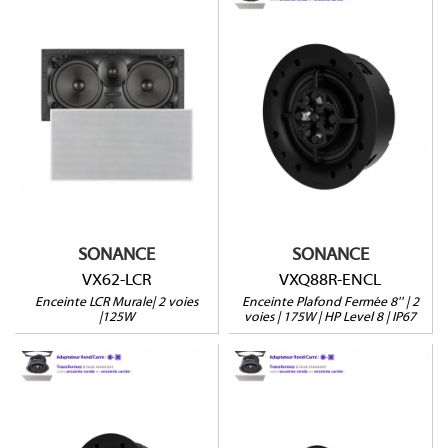
VX62-LCR
VXQ88R-ENCL
Version LCR
Module QuadraTech
2 Woofers 6"
En aluminium (IP67)
HP level 2
Grille ronde ou carrée
Profondeur : 89mm
Profondeur : 100mm
(98mm avec retrofit)
(version avec retrofit)
Vendu à l'unité
Vendue à l'unité
SONANCE
SONANCE
VX62-LCR
VXQ88R-ENCL
Enceinte LCR Murale| 2 voies
Enceinte Plafond Fermée 8'' | 2
|125W
voies | 175W | HP Level 8 | IP67
VXQ68R-ENCL
VXQ48R-ENCL