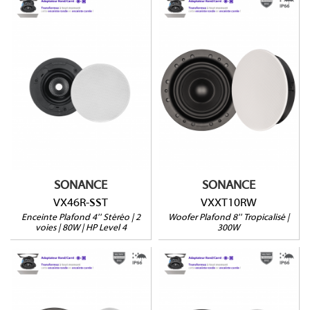
VX46R-SST
VXXT10RW
Enceinte stéréo
Montage 1 ou 2 étapes
Tropicalisé (IP-66)
Grille ronde ou carrée
Profondeur : 171mm
Profondeur : 117mm
Vendu à l'unité
(146mm avec retrofit)
Vendue à l'unité
SONANCE
SONANCE
VX46R-SST
VXXT10RW
Enceinte Plafond 4'' Stéréo | 2
Woofer Plafond 8'' Tropicalisé |
voies | 80W | HP Level 4
300W
VXXT8R