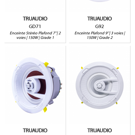
Vendue à l'unité
Garantie 5 ans
Garantie 5 ans
TRUAUDIO
TRUAUDIO
GD71
G92
Enceinte Stéréo Plafond 7''| 2
Enceinte Plafond 9''| 3 voies |
voies | 150W | Grade 1
150W | Grade 2
G91
G72
175W@8Ω
125W@8Ω
Profondeur : 100mm
Profondeur : 100mm
Tweeter pivotant
Tweeter pivotant
Vendue à l'unité
Vendue à l'unité
Garantie 5 ans
Garantie 5 ans
TRUAUDIO
TRUAUDIO