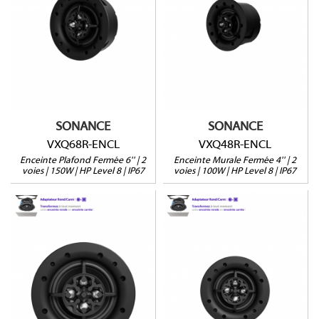
Module QuadraTech
Module QuadraTech
En aluminium (IP67)
En aluminium (IP67)
Grille ronde ou carrée
Profondeur : 100mm
Profondeur : 100mm
(Version avec retrofit)
(version avec retrofit)
Vendue à l'unité
Vendue à l'unité
SONANCE
SONANCE
VXQ68R-ENCL
VXQ48R-ENCL
Enceinte Plafond Fermée 6'' | 2
Enceinte Murale Fermée 4'' | 2
voies | 150W | HP Level 8 | IP67
voies | 100W | HP Level 8 | IP67
VXQ88R
VXQ68R
Module QuadraTech
Module QuadraTech
En aluminium (IP67)
En aluminium (IP67)