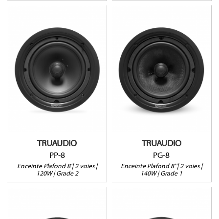
PP-8
PG-8
120W@8Ω
140W@8Ω
Profondeur : 101mm
Profondeur : 101mm
Vendue à l'unité
Vendue à l'unité
Garantie 5 ans
Garantie 5 ans
TRUAUDIO
TRUAUDIO
PP-8
PG-8
Enceinte Plafond 8'| 2 voies |
Enceinte Plafond 8''| 2 voies |
120W | Grade 2
140W | Grade 1