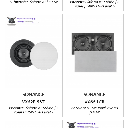
Subwoofer Plafond 8'' | 300W
Enceinte Plafond 6'' Stéréo | 2
voies | 140W | HP Level 6
VX62R-SST
VX66-LCR
Enceinte stéréo
Version LCR
Montage 1 ou 2 étapes
2 Woofers 6"
Grille ronde ou carrée
HP level 6
Profondeur : 134mm
Profondeur : 89mm
(146mm avec retrofit)
(98mm avec retrofit)
Vendue à l'unité
Vendu à l'unité
SONANCE
SONANCE
VX62R-SST
VX66-LCR
Enceinte Plafond 6'' Stéréo | 2
Enceinte LCR Murale| 2 voies
voies | 125W | HP Level 2
|140W