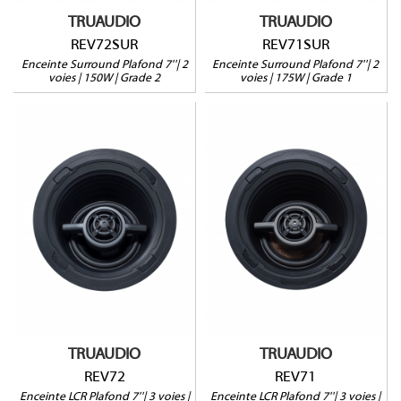
TRUAUDIO
TRUAUDIO
REV72SUR
REV71SUR
Enceinte Surround Plafond 7''| 2
Enceinte Surround Plafond 7''| 2
voies | 150W | Grade 2
voies | 175W | Grade 1
REV72
REV71
150W@8Ω
175W@8Ω
Profondeur : 152mm
Profondeur : 152mm
Tweeter et medium
Tweeter et medium
pivotants
pivotants
Vendue à l'unité
Vendue à l'unité
Garantie 5 ans
Garantie 5 ans
TRUAUDIO
TRUAUDIO
REV72
REV71
Enceinte LCR Plafond 7''| 3 voies |
Enceinte LCR Plafond 7''| 3 voies |