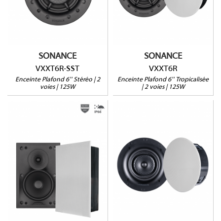
Tropicalisée (IP-66)
Tropicalisée (IP-66)
Profondeur : 92mm
Profondeur : 92mm
(129mm avec retrofit)
(129mm avec retrofit)
Vendue à l'unité
Vendues par paire
SONANCE
SONANCE
VXXT6R-SST
VXXT6R
Enceinte Plafond 6'' Stéréo | 2
Enceinte Plafond 6'' Tropicalisée
voies | 125W
| 2 voies | 125W
VX62R-TL
VXXT6
Montage 1 étape
Tropicalisée (IP-66)
Grille ronde ou carrée
Profondeur : 84mm
Profondeur : 75mm
(95mm avec retrofit)
(133mm avec retrofit)
Vendues par paire
Vendues par paire