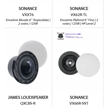
SONANCE
SONANCE
VXXT6
VX62R-TL
Enceinte Murale 6'' Tropicalisée |
Enceinte Plafond 6'' Fine | 2
2 voies | 125W
voies | 125W | HP Level 2
VX66R-SST
QXC8S-R
Enceinte stéréo
Montage 1 ou 2 étapes
Grille ronde
Grille ronde ou carrée
Vendu à l'unité
Profondeur : 134mm
(146mm avec retrofit)
Vendue à l'unité
JAMES LOUDSPEAKER
SONANCE
QXC8S-R
VX66R-SST