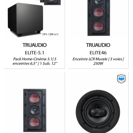
Enceinte LCR 3-voies
Gammes ELITE / DFS
250W@8Ω
Pack 5 Enceintes + Sub
Profondeur : 102mm
Garantie 5 ans
Vendue à l'unité
Garantie 5 ans
TRUAUDIO
TRUAUDIO
ELITE-5.1
ELITE46
Pack Home-Cinéma 5.1| 5
Enceinte LCR Murale | 3 voies |
enceintes 6,5'' | 1 Sub. 12''
250W
PDP-6-ELEMENT
ELITE26
Weatherproof
Enceinte LCR 2-voies
Enceinte Stéréo
200W@8Ω
100W@8Ω
Profondeur : 102mm