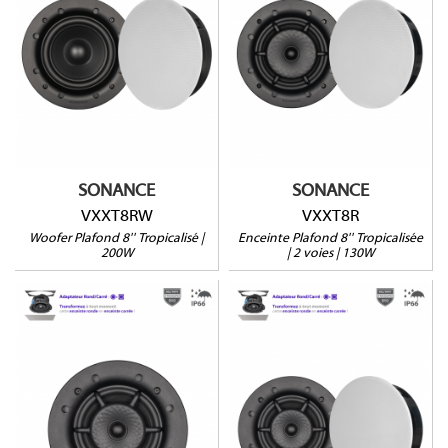
VXXT8RW
Tropicalisée (IP-66)
Tropicalisé (IP-66)
Profondeur : 96mm
Profondeur : 137mm
(149mm avec retrofit)
Vendu à l'unité
Vendues par paire
SONANCE
SONANCE
VXXT8RW
VXXT8R
Woofer Plafond 8'' Tropicalisé |
Enceinte Plafond 8'' Tropicalisée
200W
| 2 voies | 130W
VXXT6R-SST
VXXT6R