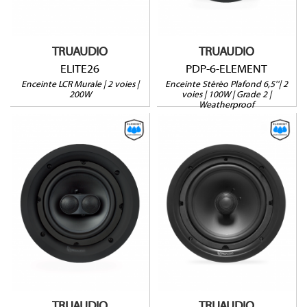
Profondeur : 86mm
Vendue à l'unité
Vendue à l'unité
Garantie 5 ans
Garantie 5 ans
TRUAUDIO
TRUAUDIO
ELITE26
PDP-6-ELEMENT
Enceinte LCR Murale | 2 voies |
Enceinte Stéréo Plafond 6,5''| 2
200W
voies | 100W | Grade 2 |
Weatherproof
PDP-8-ELEMENT
PP-8-ELEMENT
Weatherproof
Weatherproof
Enceinte Stéréo
120W@8Ω
120W@8Ω
Profondeur : 101mm
Profondeur : 101mm
Vendue à l'unité
Vendue à l'unité
Garantie 5 ans
Garantie 5 ans
TRUAUDIO
TRUAUDIO