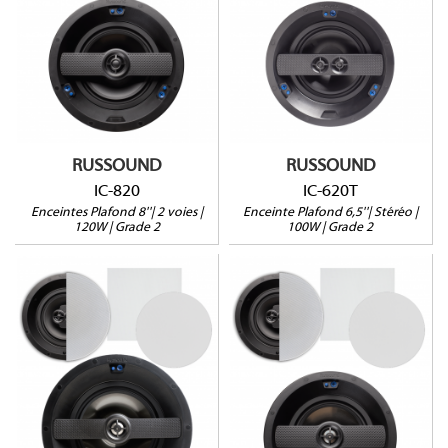
Enceinte Stéréo
120W@8Ω
100W@8Ω
Profondeur : 123mm
Profondeur : 101mm
Tweeter pivotant
2 Tweeters fixes
Grille carrée en option
Grille carrée en option
Vendues pas paire
Vendue à l'unité
RUSSOUND
RUSSOUND
IC-820
IC-620T
Enceintes Plafond 8''| 2 voies |
Enceinte Plafond 6,5''| Stéréo |
120W | Grade 2
100W | Grade 2
IC-830
IC-630
130W@8Ω
110W@8Ω
Profondeur : 128mm
Profondeur : 94mm