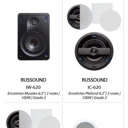
IC-620
IW-620
100W@8Ω
100W@8Ω
Profondeur : 94mm
Profondeur : 92mm
Tweeter pivotant
Tweeter pivotant
Grille carrée en option
Vendues pas paire
Vendues par paire
RUSSOUND
RUSSOUND
IW-620
IC-620
Enceintes Murales 6,5''| 2 voies |
Enceintes Plafond 6,5''| 2 voies |
100W | Grade 2
100W | Grade 2