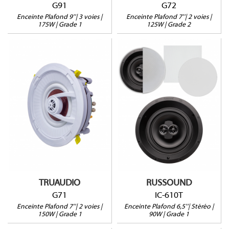
G91
G72
Enceinte Plafond 9''| 3 voies |
Enceinte Plafond 7''| 2 voies |
175W | Grade 1
125W | Grade 2
IC-610T
G71
Enceinte Stéréo
150W@8Ω
90W@8Ω
Profondeur : 100mm
Profondeur : 101mm
Tweeter pivotant
2 Tweeters fixes
Vendue à l'unité
Grille carrée en optiont
Garantie 5 ans
Vendue à l'unité
TRUAUDIO
RUSSOUND
G71
IC-610T
Enceinte Plafond 7''| 2 voies |
Enceinte Plafond 6,5''| Stéréo |
150W | Grade 1
90W | Grade 1