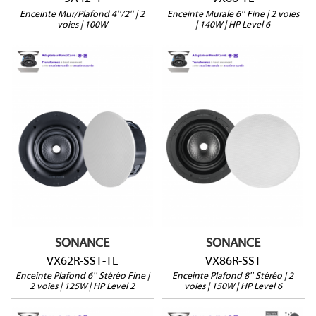
Enceinte Mur/Plafond 4''/2'' | 2
Enceinte Murale 6'' Fine | 2 voies
voies | 100W
| 140W | HP Level 6
VX62R-SST-TL
VX86R-SST
Enceinte stéréo
Enceinte stéréo
Montage 1 ou 2 étapes
Montage 1 étape
Grille ronde ou carrée
Grille ronde ou carrée
Profondeur : 140mm
Profondeur : 75mm
(166mm avec retrofit)
(133mm avec retrofit)
Vendue à l'unité
Vendues par paire
SONANCE
SONANCE
VX62R-SST-TL
VX86R-SST
Enceinte Plafond 6'' Stéréo Fine |
Enceinte Plafond 8'' Stéréo | 2
2 voies | 125W | HP Level 2
voies | 150W | HP Level 6