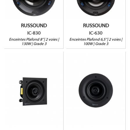
Tweeter pivotant
Tweeter pivotant
Grille carrée en option
Grille carrée en option
Vendues pas paire
Vendues pas paire
RUSSOUND
RUSSOUND
IC-830
IC-630
Enceintes Plafond 8''| 2 voies |
Enceintes Plafond 6,5''| 2 voies |
130W | Grade 3
100W | Grade 3
LFS
LFR
50W@8Ω
50W@8Ω
Grille carrée
Grille ronde
Profondeur : 79mm
Profondeur : 79mm
Vendue à l'unité
Vendue à l'unité
Garantie 5 ans
Garantie 5 ans