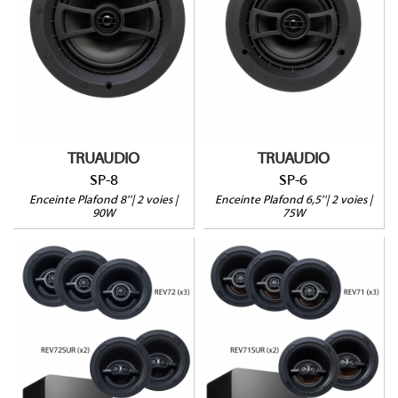
90W@8Ω
75W@8Ω
Profondeur : 101mm
Profondeur : 80mm
Vendue à l'unité
Vendue à l'unité
Garantie 5 ans
Garantie 5 ans
TRUAUDIO
TRUAUDIO
SP-8
SP-6
Enceinte Plafond 8''| 2 voies |
Enceinte Plafond 6,5''| 2 voies |
90W
75W
REV72-5.1
REV71-5.1
Gammes REV / DFS
Gammes REV / DFS