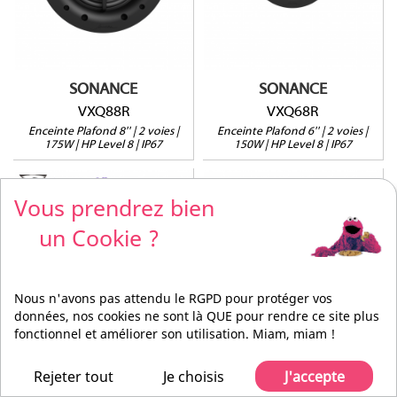
Grille ronde ou carrée
Grille ronde ou carrée
Profondeur : 97mm
Profondeur : 97mm
(version sans retrofit)
(version sans retrofit)
Vendue à l'unité
Vendue à l'unité
SONANCE
SONANCE
VXQ88R
VXQ68R
Enceinte Plafond 8'' | 2 voies |
Enceinte Plafond 6'' | 2 voies |
175W | HP Level 8 | IP67
150W | HP Level 8 | IP67
Vous prendrez bien
un Cookie ?
VXQ48R
VXQ88-ENCL
Nous n'avons pas attendu le RGPD pour protéger vos
Module QuadraTech
données, nos cookies ne sont là QUE pour rendre ce site plus
Module QuadraTech
En aluminium (IP67)
En aluminium (IP67)
fonctionnel et améliorer son utilisation. Miam, miam !
Grille ronde ou carrée
Profondeur : 98mm
Profondeur : 95mm
(Version avec retrofit)
(version sans retrofit)
Vendue à l'unité
Rejeter tout
Je choisis
J'accepte
Vendue à l'unité