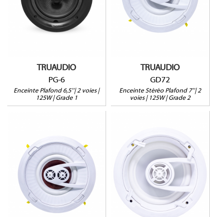
Enceinte Stéréo
125W@8Ω
125W@8Ω
Profondeur : 91mm
Profondeur : 100mm
Vendue à l'unité
2 Tweeters pivotants
Garantie 5 ans
Vendue à l'unité
Garantie 5 ans
TRUAUDIO
TRUAUDIO
PG-6
GD72
Enceinte Plafond 6,5''| 2 voies |
Enceinte Stéréo Plafond 7''| 2
125W | Grade 1
voies | 125W | Grade 2
GD71
G92
Enceinte Stéréo
150W@8Ω
150W@8Ω
Profondeur : 152mm
Profondeur : 100mm
Tweeter pivotant
2 Tweeters pivotants
Vendue à l'unité