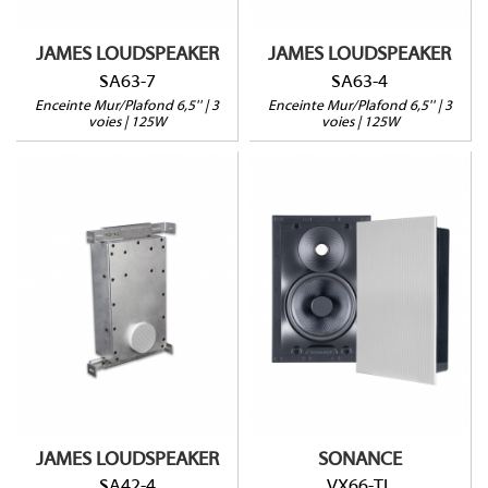
Vendue à l’unité
Vendue à l’unité
JAMES LOUDSPEAKER
JAMES LOUDSPEAKER
SA63-7
SA63-4
Enceinte Mur/Plafond 6,5'' | 3
Enceinte Mur/Plafond 6,5'' | 3
voies | 125W
voies | 125W
SA42-4
VX66-TL
Conception tout
aluminium
Montage 1 étape
Seule la grille
Profondeur : 64mm
est apparente
(78mm avec retrofit)
Grille ronde ou carrée
Vendues par paire
Vendue à l’unité
JAMES LOUDSPEAKER
SONANCE
SA42-4
VX66-TL