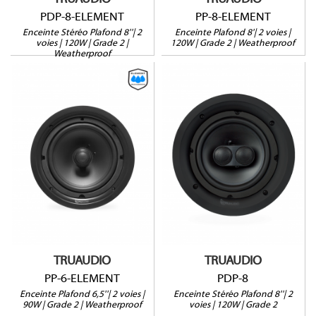
PDP-8-ELEMENT
PP-8-ELEMENT
Enceinte Stéréo Plafond 8''| 2
Enceinte Plafond 8'| 2 voies |
voies | 120W | Grade 2 |
120W | Grade 2 | Weatherproof
Weatherproof
PP-6-ELEMENT
PDP-8
Weatherproof
Enceinte Stéréo
90W@8Ω
120W@8Ω
Profondeur : 86mm
Profondeur : 101mm
Vendue à l'unité
Vendue à l'unité
Garantie 5 ans
Garantie 5 ans
TRUAUDIO
TRUAUDIO
PP-6-ELEMENT
PDP-8
Enceinte Plafond 6,5''| 2 voies |
Enceinte Stéréo Plafond 8''| 2
90W | Grade 2 | Weatherproof
voies | 120W | Grade 2