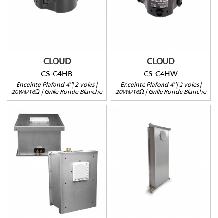
16Ω
16Ω
Grille ronde noire en
Grille ronde blanche en
standard
standard
IP56
IP56
Vendue à l'unité
Vendue à l'unité
CLOUD
CLOUD
CS-C4HB
CS-C4HW
Enceinte Plafond 4''| 2 voies |
Enceinte Plafond 4''| 2 voies |
20W@16Ω | Grille Ronde Blanche
20W@16Ω | Grille Ronde Blanche
SA63-7
SA63-4
Conception tout
Conception tout
aluminium
aluminium
Seule la grille
Seule la grille
est apparente
est apparente
Grille ronde ou carrée
Grille ronde ou carrée