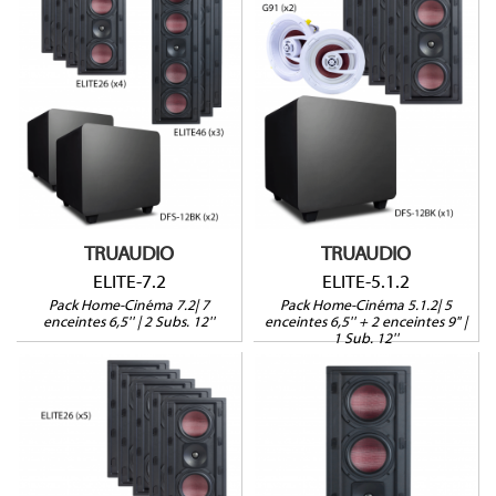
ELITE-5.1.2
ELITE-7.2
Gammes ELITE / GHOST /
Gammes ELITE / DFS
DFS
Pack 7 Enceintes + 2
Pack 5+2 Enceintes +
Subs
Sub
Garantie 5 ans
Garantie 5 ans
TRUAUDIO
TRUAUDIO
ELITE-7.2
ELITE-5.1.2
Pack Home-Cinéma 7.2| 7
Pack Home-Cinéma 5.1.2| 5
enceintes 6,5'' | 2 Subs. 12''
enceintes 6,5'' + 2 enceintes 9" |
1 Sub. 12''
ELITE46
ELITE-5.1