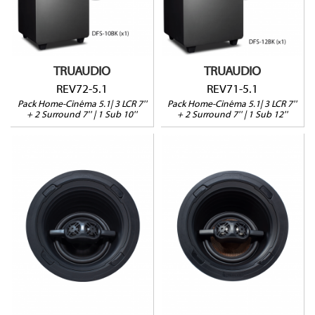
Pack 3+2 Enceintes 150W
Pack 3+2 Enceintes 175W
+ 1 Sub 10'' 300W
+ 1 Sub 12" 500W
Grade 2
Grade 1
Garantie 5 ans
Garantie 5 ans
TRUAUDIO
TRUAUDIO
REV72-5.1
REV71-5.1
Pack Home-Cinéma 5.1| 3 LCR 7''
Pack Home-Cinéma 5.1| 3 LCR 7''
+ 2 Surround 7'' | 1 Sub 10''
+ 2 Surround 7'' | 1 Sub 12''
REV72SUR
REV71SUR
150W@8Ω
175W@8Ω
Profondeur : 152mm
Profondeur : 152mm
2 Tweeters pivotants
2 Tweeters pivotants
Vendue à l'unité
Vendue à l'unité
Garantie 5 ans
Garantie 5 ans