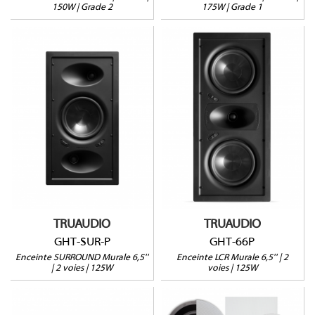
150W | Grade 2
175W | Grade 1
GHT-SUR-P
GHT-66P
Enceinte SURROUND
Enceinte LCR Home-
Home-Cinéma
Cinéma
125W@8Ω
125W@8Ω
Profondeur : 98mm
Profondeur : 94mm
Vendue à l'unité
Vendue à l'unité
Garantie 5 ans
Garantie 5 ans
TRUAUDIO
TRUAUDIO
GHT-SUR-P
GHT-66P
Enceinte SURROUND Murale 6,5''
Enceinte LCR Murale 6,5'' | 2
| 2 voies | 125W
voies | 125W