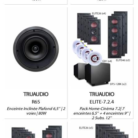
R65
ELITE-7.2.4
Woofer incliné
Tweeter pivotant
Gammes ELITE / DFS
80W@8Ω
Pack 7+4 Enceintes + 2
Profondeur : 146mm
Subs
Vendue à l'unité
Garantie 5 ans
Garantie 5 ans
TRUAUDIO
TRUAUDIO
R65
ELITE-7.2.4
Enceinte Inclinée Plafond 6,5'' | 2
Pack Home-Cinéma 7.2| 7
voies | 80W
enceintes 6,5'' + 4 enceintes 9'' |
2 Subs. 12''