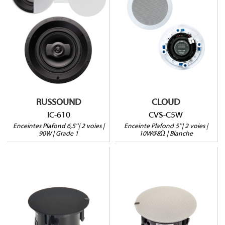
IC-610
CVS-C5W
90W@8Ω
8Ω
Profondeur : 101mm
Grille ronde blanche
Tweeter pivotant
Dos ouvert
Grille carrée en option
Vendue à l'unité
Vendues pas paire
RUSSOUND
CLOUD
IC-610
CVS-C5W
Enceintes Plafond 6,5''| 2 voies |
Enceinte Plafond 5''| 2 voies |
90W | Grade 1
10W@8Ω | Blanche
CS-C4HB
CS-C4HW