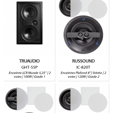
GHT-55P
IC-820T
Enceinte LCR Home-
Enceinte Stéréo
Cinéma
120W@8Ω
100W@8Ω
Profondeur : 123mm
Profondeur : 92mm
2 Tweeters fixes
Vendue à l'unité
Grille carrée en option
Garantie 5 ans
Vendue à l'unité
TRUAUDIO
RUSSOUND
GHT-55P
IC-820T
Enceinte LCR Murale 5,25'' | 2
Enceintes Plafond 8''| Stéréo | 2
voies | 100W | Grade 1
voies | 120W | Grade 2
IC-620T
IC-820