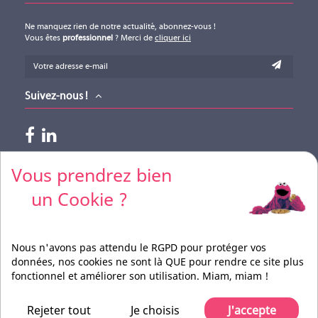
Ne manquez rien de notre actualité, abonnez-vous !
Vous êtes
professionnel
? Merci de
cliquer ici
Suivez-nous !
Paiements acceptés
Vous prendrez bien
un Cookie ?
Pour vos règlements par CB, merci de nous contacter
Nous n'avons pas attendu le RGPD pour protéger vos
données, nos cookies ne sont là QUE pour rendre ce site plus
fonctionnel et améliorer son utilisation. Miam, miam !
Réalisation
BEFORCOM
Rejeter tout
Je choisis
J'accepte
Pilote Films Tous droits réservés