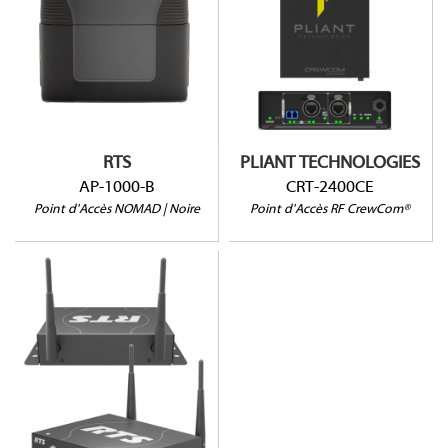
Coloris noir
DECT
PoE+, alim. externe ou
Jusqu'à 6 boitiers
batterie caméra
(Normal)
Jusqu'à 10 beltpacks
Jusqu'à 32 boitiers (High
Jusqu'à 120 AP par
Density)
système
2400-2483 Mhz (2,4Ghz)
IP-65
RTS
PLIANT TECHNOLOGIES
AP-1000-B
CRT-2400CE
Point d'Accès NOMAD | Noire
Point d'Accès RF CrewCom®
AP-1800
Points d’accès
connectés via solution
OMNEO IP
Jusqu’ à 10 points
d’accès en mode G726