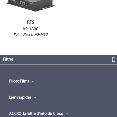
Jusqu’ à 40 boîtiers /
système
Fonctionne de 1,88 à
1,9GHz
RTS
AP-1800
Point d'accès ROAMEO
Filtres
Pilote Films
Liens rapides
ACCRO, la lettre d'info du Croco