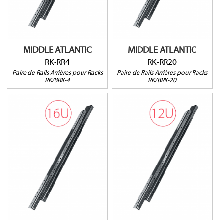
Pour racks RK-20 et BRK-
Pour racks RK-4 et BRK-4
20
Vendu par paire
Vendu par paire
MIDDLE ATLANTIC
MIDDLE ATLANTIC
RK-RR4
RK-RR20
Paire de Rails Arrières pour Racks
Paire de Rails Arrières pour Racks
RK/BRK-4
RK/BRK-20
RK-RR16
RK-RR14
Pour racks RK-16 et BRK-
Pour racks RK-14 et BRK-
16
14
Vendu par paire
Vendu par paire