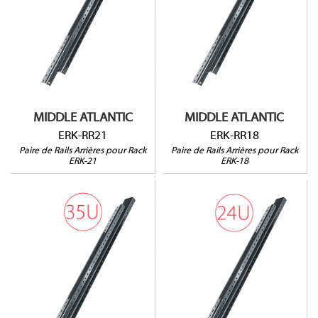
Pour rack ERK-21
Pour rack ERK-18
Vendu par paire
Vendu par paire
MIDDLE ATLANTIC
MIDDLE ATLANTIC
ERK-RR21
ERK-RR18
Paire de Rails Arrières pour Rack
Paire de Rails Arrières pour Rack
ERK-21
ERK-18
DWR-RR35
DWR-RR24
Pour rack DWR-35
Pour rack DWR-24