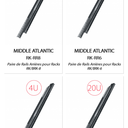
RK-RR8
RK-RR6
Pour racks RK-8 et BRK-8
Pour racks RK-6 et BRK-6
Vendu par paire
Vendu par paire
MIDDLE ATLANTIC
MIDDLE ATLANTIC
RK-RR8
RK-RR6
Paire de Rails Arrières pour Racks
Paire de Rails Arrières pour Racks
RK/BRK-8
RK/BRK-6
RK-RR20
RK-RR4