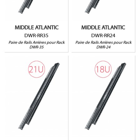
Vendu par paire
Vendu par paire
MIDDLE ATLANTIC
MIDDLE ATLANTIC
DWR-RR35
DWR-RR24
Paire de Rails Arrières pour Rack
Paire de Rails Arrières pour Rack
DWR-35
DWR-24
DWR-RR21
DWR-RR18
Pour rack DWR-21
Pour rack DWR-18
Vendu par paire
Vendu par paire