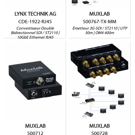
2x SFP RJ45 inclus
Interface web et RS232
LYNX TECHNIK AG
MUXLAB
CDE-1922-RJ45
500767-TX-MM
Convertisseur Double
Émetteur 3G-SDI / ST2110 | UTP
Bidirectionnel SDI / ST2110 |
30m | OM4 400m
10GbE Ethernet RJ45
500712
500728
Signaux 6G/3G/HD-SDI
12G-SDI jusqu'à 70m
Jusuq'à 20km via Fibre
4K@60Hz
Single-mode
1x BNC / 8x BNC
Diagnostis par LED
MUXLAB
MUXLAB
500712
500728