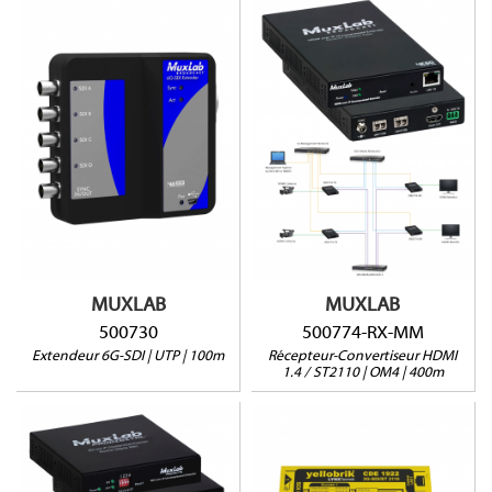
500774-RX-MM
500730
ST-2110
4K@30Hz jusqu'à 100m
HDMI 1.4
via Cat5e/6
4K@30Hz Jusqu'à 400m
POE
via OM4
Interface web et RS232
MUXLAB
MUXLAB
500730
500774-RX-MM
Extendeur 6G-SDI | UTP | 100m
Récepteur-Convertiseur HDMI
1.4 / ST2110 | OM4 | 400m
CDE-1922-SM