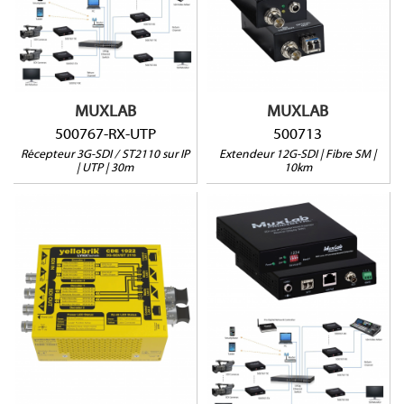
mode)
ST-2110
12G/6G/3G/SD&HD-SDI
4K@60Hz jusqu'à 30m via
Diagnostics par voyants
Cat5e/6
LED
Interface web et RS232
Vendu par paire (2
unités)
MUXLAB
MUXLAB
500767-RX-UTP
500713
Récepteur 3G-SDI / ST2110 sur IP
Extendeur 12G-SDI | Fibre SM |
| UTP | 30m
10km
500767-TX-MM
CDE-1922-RJ45
ST-2110
Jusqu'à 4 flux
4K@60Hz jusqu'à 400m
3G/1,5G/SD-SDI
via OM4
ST 2110-20 / ST 2022-7
4K@60Hz jusqu'à 30m via
NMOS
Cat5e/6