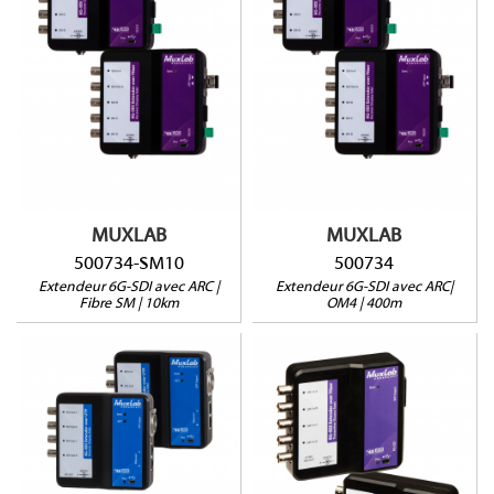
500734-SM10
500734
4K@30Hz jusqu'à 10km
4K@30Hz jusqu'à 400m
via Fibre SM
via OM4
9 Gbps
9 Gbps
Pass-through RS232
Pass-through RS232
MUXLAB
MUXLAB
500734-SM10
500734
Extendeur 6G-SDI avec ARC |
Extendeur 6G-SDI avec ARC|
Fibre SM | 10km
OM4 | 400m
500733
500732-SM80