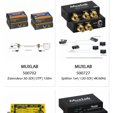
500702
500727
3G-SDI Jusqu'à 150m
12G-SDI jusqu'à 70m
Gère 32 canaux audio
4K@60Hz
Vendu par paire (2
1x BNC / 4x BNC
unités)
MUXLAB
MUXLAB
500702
500727
Extendeur 3G-SDI | UTP | 150m
Splitter 1x4 | 12G-SDI | 4K/60Hz
500755-2PK
CDE-1922