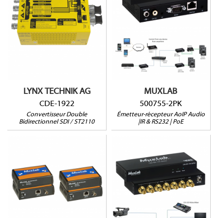
Vendu à l'unité
Jusqu'à 4 flux
Émetteur ou Récepteur
3G/1,5G/SD-SDI
Audio Stéréo analogique
ST 2110-20 / ST 2022-7
jusqu'à 100m
NMOS
Sortie Audio Numérique
Cages SFP vides
RS232, IR et PoE
LYNX TECHNIK AG
MUXLAB
CDE-1922
500755-2PK
Convertisseur Double
Émetteur-récepteur AoIP Audio
Bidirectionnel SDI / ST2110
|IR & RS232 | PoE
500700
500718
3G-SDI Jusqu'à 100m