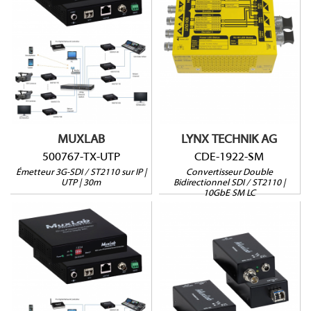
500767-TX-UTP
Jusqu'à 4 flux
ST-2110
3G/1,5G/SD-SDI
4K@60Hz jusqu'à 30m via
ST 2110-20 / ST 2022-7
Cat5e/6
NMOS
Interface web et RS232
2x SFP SM LC inclus
MUXLAB
LYNX TECHNIK AG
500767-TX-UTP
CDE-1922-SM
Émetteur 3G-SDI / ST2110 sur IP |
Convertisseur Double
UTP | 30m
Bidirectionnel SDI / ST2110 |
10GbE SM LC
500713
500767-RX-UTP
Jusqu'à 10km (single-