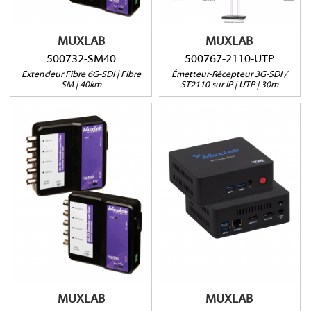
Interface web et RS232
MUXLAB
MUXLAB
500732-SM40
500767-2110-UTP
Extendeur Fibre 6G-SDI | Fibre
Émetteur-Récepteur 3G-SDI /
SM | 40km
ST2110 sur IP | UTP | 30m
500789
500732-SM10
4K @ 60Hz (4:4:4) jusqu'à
100m via UTP
6G-SDI jusqu'à 10km via
2 sorties HDMI
fibre SM
Fichiers vidéo, image et
Pass-through RS232
audio multiformats
POE
Multiview
H.264 / 265
Désemeddage Audio
MUXLAB
MUXLAB