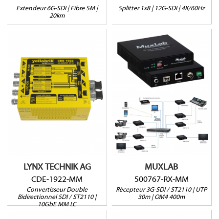
Extendeur 6G-SDI | Fibre SM |
Splitter 1x8 | 12G-SDI | 4K/60Hz
20km
500767-RX-MM
CDE-1922-MM
ST-2110
Jusqu'à 4 flux
4K@60Hz jusqu'à 400m
3G/1,5G/SD-SDI
via OM4
ST 2110-20 / ST 2022-7
4K@60Hz jusqu'à 30m
NMOS
via Cat5e/6
2x SFP MM LC inclus
Interface web et RS232
LYNX TECHNIK AG
MUXLAB
CDE-1922-MM
500767-RX-MM
Convertisseur Double
Récepteur 3G-SDI / ST2110 | UTP
Bidirectionnel SDI / ST2110 |
30m | OM4 400m
10GbE MM LC