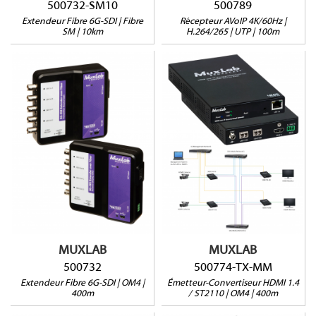
500732-SM10
500789
Extendeur Fibre 6G-SDI | Fibre
Récepteur AVoIP 4K/60Hz |
SM | 10km
H.264/265 | UTP | 100m
500774-TX-MM
500732
ST-2110
6G-SDI jusqu'à 400m via
HDMI 1.4
OM4
4K@30Hz Jusqu'à 400m
Pass-through RS232
via OM4
POE
Interface web et RS232
MUXLAB
MUXLAB
500732
500774-TX-MM
Extendeur Fibre 6G-SDI | OM4 |
Émetteur-Convertiseur HDMI 1.4
400m
/ ST2110 | OM4 | 400m