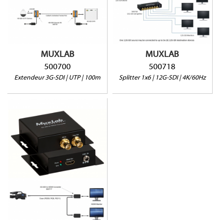
12G-SDI jusqu'à 45m
Gère 32 canaux audio
4K@60Hz
Vendu par paire (2
1x BNC / 6x BNC
unités)
MUXLAB
MUXLAB
500700
500718
Extendeur 3G-SDI | UTP | 100m
Splitter 1x6 | 12G-SDI | 4K/60Hz
500717
3G-SDI jusqu'à 90m
Via Coax. (RG59)
BNC/HDMI