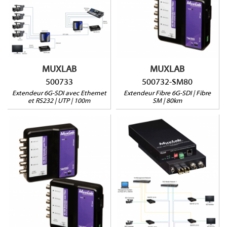
4K@30Hz jusqu'à 100m
6G-SDI jusqu'à 80km via
via Cat5e/6
fibre SM
2 ports Ethernet
Pass-through RS232
Pass-through RS232
POE
POE
MUXLAB
MUXLAB
500733
500732-SM80
Extendeur 6G-SDI avec Ethernet
Extendeur Fibre 6G-SDI | Fibre
et RS232 | UTP | 100m
SM | 80km
500767-2110-UTP
500732-SM40
Émetteur-récepteur/li>
6G-SDI jusqu'à 40km via
4K@60Hz jusqu'à 30m via
fibre SM
Cat5e/6
Pass-through RS232
ST-2110 et ST2022/7
POE
RestAPI & NMOS