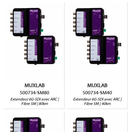
500734-SM80
500734-SM40
4K@30Hz jusqu'à 80km
4K@30Hz jusqu'à 40km
via Fibre SM
via Fibre SM
9 Gbps
9 Gbps
Pass-through RS232
Pass-through RS232
MUXLAB
MUXLAB
500734-SM80
500734-SM40
Extendeur 6G-SDI avec ARC |
Extendeur 6G-SDI avec ARC |
Fibre SM | 80km
Fibre SM | 40km