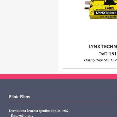
1 entrée et 7 sorties
SDI jusqu'à 3 Gbit/s (1080p6
Prise en charge des niveaux A
et DVB-ASI
Reclocking
LYNX TECHN
DVD-181
Distributeur SDI 1>7 
Pilote Films
Distributeur à valeur ajoutée depuis 1982
En savoir plus...