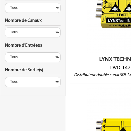
2 entrées indépend
Nombre de Canaux
3 sorties par canal
SDI jusqu'à 12Gbit/
Reclocking
Nombre d'Entrée(s)
LYNX TECHN
DVD-142
Nombre de Sortie(s)
Distributeur double canal SDI 1>
DVD-181