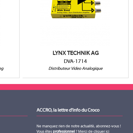
/s (4k
1 entrée et 4 sorties
Bande large - 30MHz
G SDI
Gain réglable et égalisation
Clamp d'entrée
LYNX TECHNIK AG
DVA-1714
ng
Distributeur Video Analogique
ACCRO, la lettre d'info du Croco
Ne manquez rien de notre actualité, abonnez-vous !
Vous êtes
professionnel
? Merci de
cliquer ici