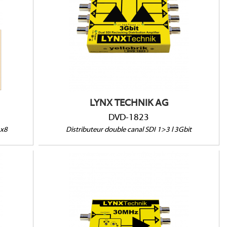
Double cnal
1 entrée et 3 sortie par canal
SDI jusqu'à 3 Gbit/s
Reclocking
LYNX TECHNIK AG
DVD-1823
1x8
Distributeur double canal SDI 1>3 l 3Gbit
DVA-1714