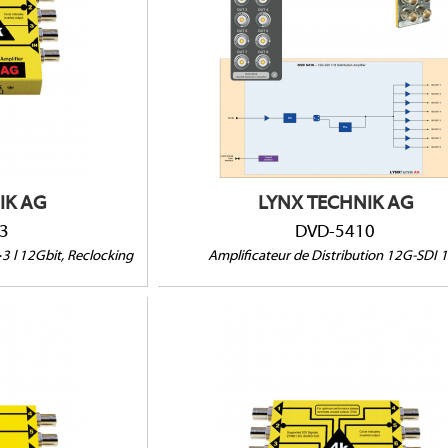
DVD-5410
antes
12G/6G/3G/1,5G
SD-SDI et ASI/DVB
s (4k / UHD)
IK AG
LYNX TECHNIK AG
3
DVD-5410
3 l 12Gbit, Reclocking
Amplificateur de Distribution 12G-SDI 
DVD-1417
7