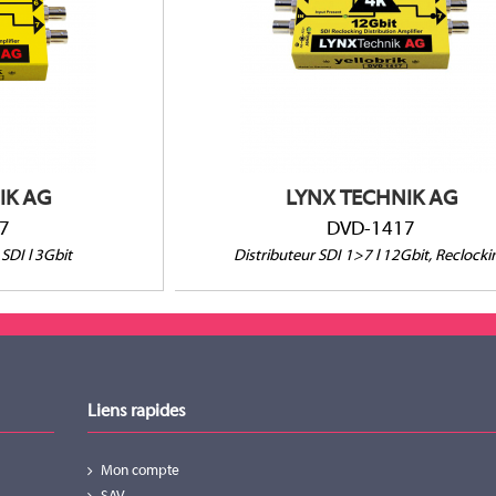
1 entrée, 7 sorties
Convient pour une vidéo SDI jusqu'à 12Gbit
0)
/ UHD)
 et B (tous formats)
Compatible avec SD SDI, HD SDI, 3G SDI, 6
et 12G SDI
Reclocking
IK AG
LYNX TECHNIK AG
7
DVD-1417
SDI l 3Gbit
Distributeur SDI 1>7 l 12Gbit, Reclocki
Liens rapides
Mon compte