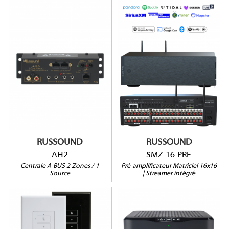
SMZ-16-PRE
AH2
16 zones (extension
jusqu'à 96)
Streamer intégré
DSP integré, EQ 7
(LxHxP):70x57x178mm
bandes
WiFi, bluethooth
Entrées HDMI (AZRC) et
USB-C
Garantie 2 ans
RUSSOUND
RUSSOUND
AH2
SMZ-16-PRE
Centrale A-BUS 2 Zones / 1
Pré-amplificateur Matriciel 16x16
Source
| Streamer intégré
MBX-AMP