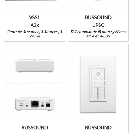
Chromecast, Spotify
Connect
VSSL
RUSSOUND
A3x
URSC
Centrale-Streamer | 3 Sources | 3
Télécommande IR pour systèmes
Zones
MCA et A-BUS
IPK-1
BTC-2X
Clavier IP et PoE
Pour MCA, SMZ et MBX
Portée : 20m
On/Off, Volume, Play-
Déport avec MCA : 152m
Pause, Skip, Favoris
Compatible tout système
Profondeur de montage
audio
: 27mm
RUSSOUND
RUSSOUND