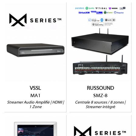
SMZ-8
MA1
8 zones / 8 sources
125W@8Ω | 200W@4Ω
Streamer intégré
Connecteurs HP / Sub
50W / canal
HDMI eARC
6 zones amplifiées
Contrôle à distance
Jusqu'à 48 zones
Garanti 2 ans
Entrées USB-C et
Bluetooth
VSSL
RUSSOUND
MA1
SMZ-8
Streamer Audio Amplifié | HDMI |
Centrale 8 sources / 8 zones |
1 Zone
Streamer intégré