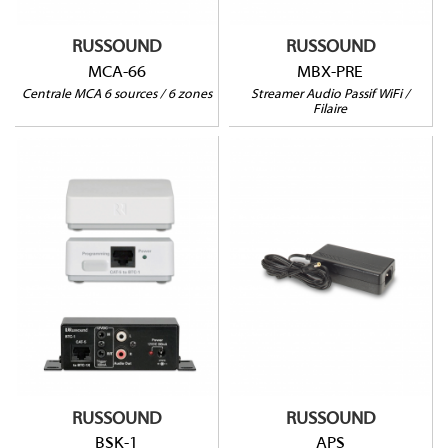
Streaming HD
RUSSOUND
RUSSOUND
MCA-66
MBX-PRE
Centrale MCA 6 sources / 6 zones
Streamer Audio Passif WiFi /
Filaire
APS
BSK-1
Entrée : 100-240V~ 50-
60Hz, 2.0A/li>
Sortie : 24V, 2.5A, 60W/li>
(LxHxP):
Compatible toute
centrale Russound
Compatible tout appareil
Entrée : 100-240V~ 50-
AV avec entrée RCA
60Hz, 2.0A/li>
Déport Max. Centrale :
90m
Sortie : 24V, 2.5A, 60W/li>
(LxHxP):70x57x178mm
RUSSOUND
RUSSOUND
BSK-1
APS