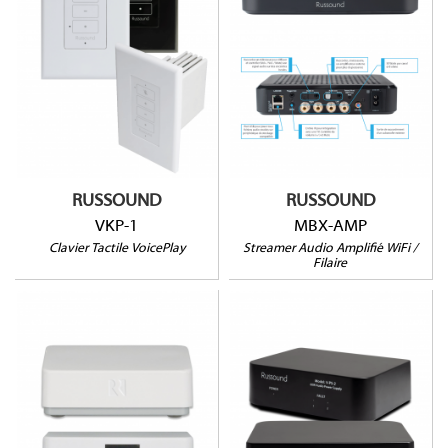
VKP-1
Module de streaming
amplifié
Alexa intégré
1 flux audio stéréo
Bluetooth intégré
Jusqu'à 32 zones
2x15W (4 / 8Ω)
Airplay 2, Chromecast,
(LxHxP) : 44x106x64mm
Alexa, Bluetooth
Streaming HD
RUSSOUND
RUSSOUND
VKP-1
MBX-AMP
Clavier Tactile VoicePlay
Streamer Audio Amplifié WiFi /
Filaire
VPS-2
BTC-1X