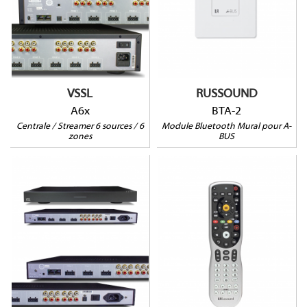
musicale
50W@8Ω | 75W@4Ω
Pour A-BUS
IN/OUT RCA stéréo,
(HxLxP) : 135 x 84 x 83
optique et coaxiale
mm
DLNA, AirPlay 2,
Chromecast, Spotify
Connect
VSSL
RUSSOUND
A6x
BTA-2
Centrale / Streamer 6 sources / 6
Module Bluetooth Mural pour A-
zones
BUS
A3x
URSC
Toute application
musicale
50W@8Ω | 75W@4Ω
IN/OUT RCA stéréo,
Pour MCA et A-BUS
optique et coaxiale
DLNA, AirPlay 2,