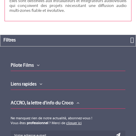
Elles sont destinées aux installateurs et intégrateurs audiovisuels
qui conçoivent des projets nécessitant une diffusion audio
multi-zones fiable et évolutive.
Filtres
Pilote Films
Liens rapides
ACCRO, la lettre d'info du Croco
Ne manquez rien de notre actualité, abonnez-vous !
Vous êtes
professionnel
? Merci de
cliquer ici