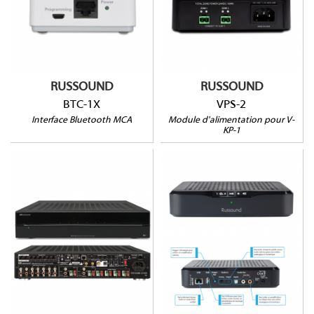
60W /24 VDC
Compatible centrales
jusqu'à deux V-KP-1
MCA
(HxLxP) :51x102x153mm
RUSSOUND
RUSSOUND
BTC-1X
VPS-2
Interface Bluetooth MCA
Module d'alimentation pour V-
KP-1
MBX-PRE
MCA-66
Module de streaming
passif
6 sources / 6 zones
1 flux audio stéréo
20W / canal
Jusqu'à 32 zones
Contrôle IR / IP / RS232
Airplay 2, Chromecast,
jusqu’à 36 zones
Alexa, Bluetooth