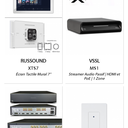
MS1
XTS7
Toujours prêt !
Alim. PoE et USB-C
Installation filaire ou
Non-amplifié
sans-fil
HDMI eARC
PoE / 12V DC
Contrôle à distance
Pour SMZ, MCA et MBX
Garanti 2 ans
RUSSOUND
VSSL
XTS7
MS1
Écran Tactile Mural 7’'
Streamer Audio Passif | HDMI et
PoE | 1 Zone
A6x
BTA-2
Toute application