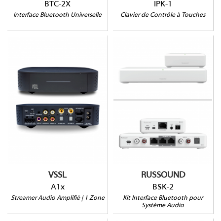
BTC-2X
IPK-1
Interface Bluetooth Universelle
Clavier de Contrôle à Touches
A1x
BSK-2
WiFi ( MIMO 2,4 / 5,8
GHz)
Toute application
Kit BTC-2 + BTC-2X
musicale
Portée BTC-2X : 20m
35W@8Ω | 50W@4Ω
Déport BTC-2X : 152m
IN/OUT RCA stéréo,
Compatible tout appareil
optique et coaxiale
AV avec entrée RCA
DLNA, AirPlay 2,
Chromecast, Spotify
Connect
VSSL
RUSSOUND
A1x
BSK-2
Streamer Audio Amplifié | 1 Zone
Kit Interface Bluetooth pour
Système Audio