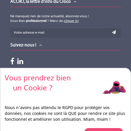
ACCRO, la lettre d'info du Croco
Ne manquez rien de notre actualité, abonnez-vous !
Vous êtes
professionnel
? Merci de
cliquer ici
Suivez-nous !
Paiements acceptés
Vous prendrez bien
un Cookie ?
Pour vos règlements par CB, merci de nous contacter
Nous n'avons pas attendu le RGPD pour protéger vos
données, nos cookies ne sont là QUE pour rendre ce site plus
fonctionnel et améliorer son utilisation. Miam, miam !
Réalisation
BEFORCOM