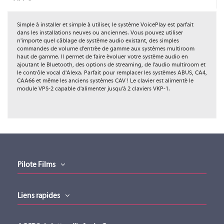
Simple à installer et simple à utiliser, le système VoicePlay est parfait
dans les installations neuves ou anciennes. Vous pouvez utiliser
n'importe quel câblage de système audio existant, des simples
commandes de volume d'entrée de gamme aux systèmes multiroom
haut de gamme. Il permet de faire évoluer votre système audio en
ajoutant le Bluetooth, des options de streaming, de l'audio multiroom et
le contrôle vocal d'Alexa. Parfait pour remplacer les systèmes ABUS, CA4,
CAA66 et même les anciens systèmes CAV ! Le clavier est alimenté le
module VPS-2 capable d'alimenter jusqu'à 2 claviers VKP-1.
Fiche produit
Gamme
VoicePlay
Fiche produit (version 01012022)
Type
Clavier Mural
Téléchargement (1.05MB)
Type de Connexion
Câbles HP
Manuel technique
RJ-45 (câble réseau)
VPS-2
Manuel technique (version 01012022)
Nombre de Zone(s)
1
Téléchargement (1.22MB)
Pilote Films
Catalogue
Catalogue (version 01032026)
RUSSOUND
Liens rapides
Téléchargement (8.62MB)
VPS-2