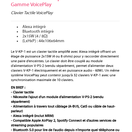
Gamme VoicePlay
Clavier Tactile VoicePlay
Alexa intégré
Bluetooth intégré
2x15W (4 / 8Ω)
(LxHxP) : 44x106x64mm
Le V-KP-1 est un clavier tactile amplifié avec Alexa intégré offrant un
étage de puissance 2x15W (4 ou 8 ohms) pour y raccorder directement
une paire d'enceintes. Le clavier doit être couplé au module
d'alimentation V-PS-2 (vendu séparément, permet d'alimenter deux
claviers V-KP-1 électriquement et en puissance audio - 60W). Un même
système VoicePlay peut contenir jusqu'à 32 claviers V-KP-1 avec une
synchronisation maximale de 10 claviers.
EN BREF :
- Clavier tactile
- Nécessite l'ajout d'un module d'alimentation V-PS-2 (vendu
séparément)
- Alimentation à travers tout câblage (A-BUS, Cat5 ou câble de haut-
parleur)
- Alexa intégré (inclut MRM)
- Compatible Apple AirPlay 2, Spotify Connect et d'autres services de
streaming populaires
- Bluetooth 5.0 pour lire de l'audio depuis n'importe quel téléphone ou