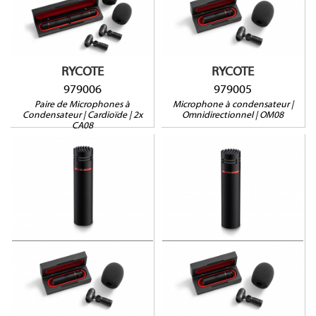
Préampli
Préampli
Récitant aux RF
Récitant aux RF
Neutrik XLR plaqués or
Neutrik XLR plaqués or
RYCOTE
RYCOTE
979006
979005
Paire de Microphones à
Microphone à condensateur |
Condensateur | Cardioïde | 2x
Omnidirectionnel | OM08
CA08
979004
979003
Super-cardioïde
Cardioïde
Préampli
Préampli
Récitant aux RF
Récitant aux RF
Neutrik XLR plaqués or
Neutrik XLR plaqués or