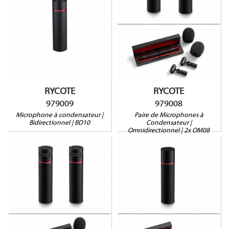
Paire Omnidirectionnel
Bidirectionnel
Préampli
Résistant aux RF
Récitant aux RF
Neutrik XLR plaqué or
Neutrik XLR plaqués or
RYCOTE
RYCOTE
979009
979008
Microphone à condensateur |
Paire de Microphones à
Bidirectionnel | BD10
Condensateur |
Omnidirectionnel | 2x OM08
979006
979005
Omnidirectionnel
Paire Cardioïde