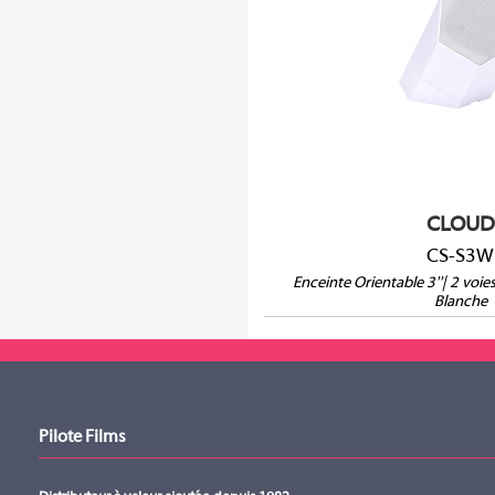
16Ω/100V/70
Orientation H
Vendue à l'uni
CLOUD
CS-S3W
Enceinte Orientable 3''| 2 vo
Blanche
Pilote Films