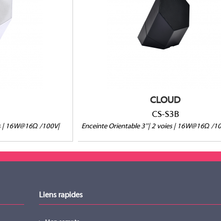
V/25V
16Ω/100V/70V/25V
P 360°
Orientation HP 360°
té
Vendue à l'unité
CLOUD
CS-S3B
ies | 16W@16Ω /100V|
Enceinte Orientable 3''| 2 voies | 16W@16Ω /1
Liens rapides