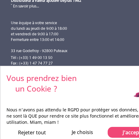
Distributeur à valeur ajoutée depuis 1982
En savoir plus...
Une équipe à votre service
du lundi au jeudi de 9:00 à 18:00
et vendredi de 9:00 à 17:00
Fermeture entre 13:00 et 14:00
33 rue Godefroy - 92800 Puteaux
Tèl : (+33) 1 49 00 13 50
Fax : (+33) 1 47 74 77 27
info@pilotefilms.com
Vous prendrez bien
un Cookie ?
Nous n'avons pas attendu le RGPD pour protéger vos données,
ne sont là QUE pour rendre ce site plus fonctionnel et améliore
utilisation. Miam, miam !
Je choisis
Rejeter tout
J'accep
Pilote Films Tous droits réservés