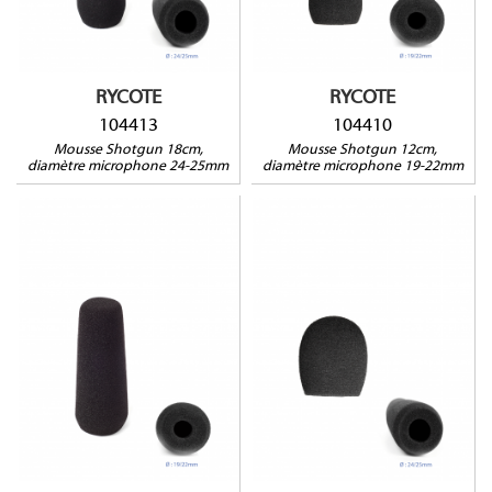
MC700, AJ-MC900, ADJ700,
Sennheiser MKH-60, Sony
ADJ800, ADJ910, DV200,
ECM672
Schoeps CMIT5, Sennheiser
MKH-8050, MKH-8060, Sony
BVP550, BVP570, BVP950,
DSR250, DSR200, DSR300,
RYCOTE
RYCOTE
ECM673, ECM674...
104413
104410
Mousse Shotgun 18cm,
Mousse Shotgun 12cm,
diamètre microphone 24-25mm
diamètre microphone 19-22mm
104408
104407
Compatible avec : JVC
Compatible avec :
DY-500, GY-HD 200, MV-
Audio-Technica ATM33a,
P615U, Sony ECM CG1-XM1,
BeyerDynamic MCE72,
HDV Z7, PDW350, PMW-
Sennheiser MKH20, MKH40,
F5/55, PXW-X180, Voice
MKH50, Shure KSM137
Technologies VT-5000