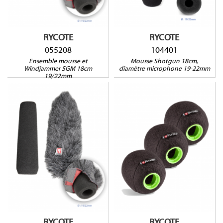
Sanken CS3, Sennheiser
Sanken CS3, Sennheiser
ME66-K6, ME80, MKH-418,
ME66-K6, ME80, MKH-418,
Sony ECM670, ECM678,
Sony ECM670, ECM678,
ECM680S
ECM680S
RYCOTE
RYCOTE
055208
104401
Ensemble mousse et
Mousse Shotgun 18cm,
Windjammer SGM 18cm
diamètre microphone 19-22mm
19/22mm
055207
039706
Compatible avec :
Compatible avec :
Audio-Technica AT4049b,
Audio-Technica BP4029,
AT4051b, AT4053b, AT4021b,
AT897, Neumann KMR81,
AT4022, AT4041, Neumann
Rode NTG-1, NTG-2, Sanken
KM180 Series (KM183,
CS1, CS2, Schoeps
KM184, KM185), Sennheiser
SuperCMIT, Shure VP82,
ME64 K6
VP89S
RYCOTE
RYCOTE