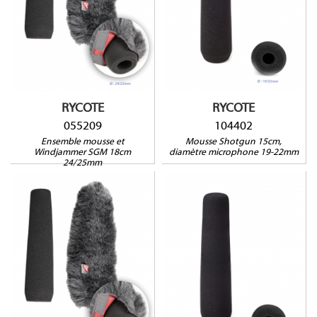
Compatible avec :
Audio-Technica BP4029,
Compatible avec :
AT897, Neumann KMR81,
Sennheiser MKH-60, Sony
Rode NTG-1, NTG-2, Sanken
ECM672
CS1, CS2, Schoeps
SuperCMIT, Shure VP82,
VP89S
RYCOTE
RYCOTE
055209
104402
Ensemble mousse et
Mousse Shotgun 15cm,
Windjammer SGM 18cm
diamètre microphone 19-22mm
24/25mm
055208
104401
Compatible avec : AKG
Compatible avec : AKG
C568EB, CK68ULS-C460B,
C568EB, CK68ULS-C460B,
BeyerDynamic MC716,
BeyerDynamic MC716,
MC726, MC736, MC836,
MC726, MC736, MC836,
MCE86N, Rode NTG-3,
MCE86N, Rode NTG-3,