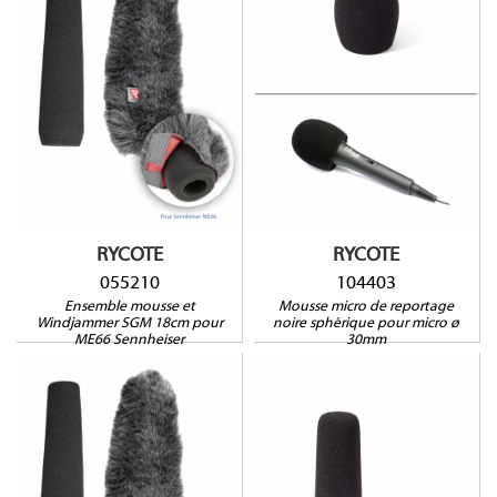
104403
055210
Compatible avec : AKG
C1000S, Audio-Technica
Compatible avec :
PRO6, Electrovoice RE10,
Sennheiser ME66-K6
RE15, RE55, Shure SM57,
SM63, VP64A, VP64AL
RYCOTE
RYCOTE
055210
104403
Ensemble mousse et
Mousse micro de reportage
Windjammer SGM 18cm pour
noire sphérique pour micro ø
ME66 Sennheiser
30mm
104402
055209