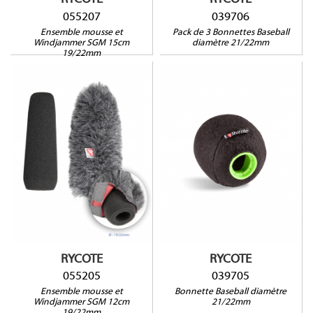
055207
039706
Ensemble mousse et
Pack de 3 Bonnettes Baseball
Windjammer SGM 15cm
diamètre 21/22mm
19/22mm
055205
039705
Compatible avec :
Audio-Technica BP4073,
AT875, AT877, DPA 4017,
Compatible avec :
Panasonic AG-MC200G, AJ-
Audio-Technica AT4049b,
HDC27, AJ-HDX900, AJ-
AT4051b, AT4053b, AT4021b,
MC700, AJ-MC900, ADJ700,
AT4022, AT4041, Neumann
ADJ800, ADJ910, DV200,
KM180 Series (KM183,
Schoeps CMIT5, Sennheiser
KM184, KM185), Sennheiser
MKH-8050, MKH-8060, Sony
ME64 K6
BVP550, BVP570, BVP950,
DSR250, DSR200, DSR300,
RYCOTE
RYCOTE
ECM673, ECM674...
055205
039705
Ensemble mousse et
Bonnette Baseball diamètre
Windjammer SGM 12cm
21/22mm