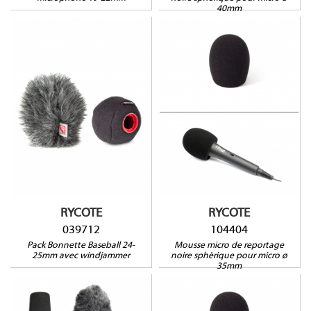
40mm
104404
039712
Compatible avec :
Audio-Technica AT8004,
BP4001, BP4002,
Compatibilité avec :
BeyerDynamic M58,
Sennheiser MKH 40, MKH 50
Electrovoice 635N/D, Rode
Reporter, Sennheiser e845,
e855, MD46
RYCOTE
RYCOTE
039712
104404
Pack Bonnette Baseball 24-
Mousse micro de reportage
25mm avec windjammer
noire sphérique pour micro ø
35mm