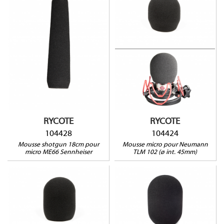
104428
104424
RYCOTE
RYCOTE
104428
104424
Mousse shotgun 18cm pour
Mousse micro pour Neumann
micro ME66 Sennheiser
TLM 102 (ø int. 45mm)
104422
Compatible avec : AKG