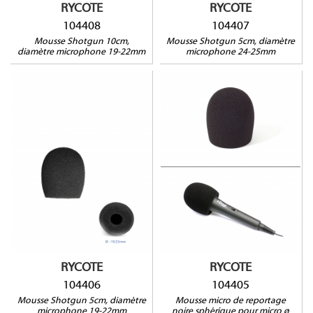
RYCOTE
RYCOTE
104408
104407
Mousse Shotgun 10cm,
Mousse Shotgun 5cm, diamètre
diamètre microphone 19-22mm
microphone 24-25mm
104406
104405
Compatible avec : AKG
Compatible avec : AKG
C391B, C460C, SE300B/CK91-
C535EB, Neumann KMS104
CK92-CK93, Audio-Technica
KMS105, BeyerDynamic
AT4053, Neumann KM180,
MCE58, Electrovoice
KM184, KM185, DPA 4006,
RE1000, RE50, RE27,
4011, Oktava MC012/MK012,
Sennheiser e835, SKM avec
Rode NT5, Schoeps CMC
capsule série Evolution ou
Series, Sennheiser ME62-K6,
Neumann, Shure SM58
ME64-K6
RYCOTE
RYCOTE
104406
104405
Mousse Shotgun 5cm, diamètre
Mousse micro de reportage
microphone 19-22mm
noire sphérique pour micro ø