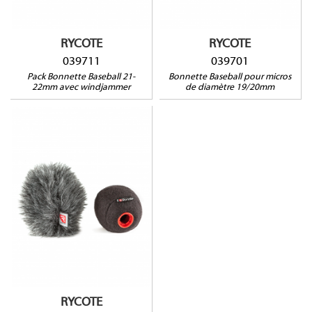
8050
KM184, KM185), Sennheiser
ME64 K6
RYCOTE
RYCOTE
039711
039701
Pack Bonnette Baseball 21-
Bonnette Baseball pour micros
22mm avec windjammer
de diamètre 19/20mm
039710
Compatible avec : DPA
4018, Schoeps CMC Series,
Sennheiser MKH 8040, MKH
8050
RYCOTE