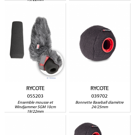
19/22mm
055203
039702
Compatible avec : JVC
DY-500, GY-HD 200, MV-
Compatible avec :
P615U, Sony ECM CG1-XM1,
Sennheiser MKH 40, MKH 50
HDV Z7, PDW350, PMW-
F5/55, PXW-X180, Voice
Technologies VT-5000
RYCOTE
RYCOTE
055203
039702
Ensemble mousse et
Bonnette Baseball diamètre
Windjammer SGM 10cm
24/25mm
19/22mm