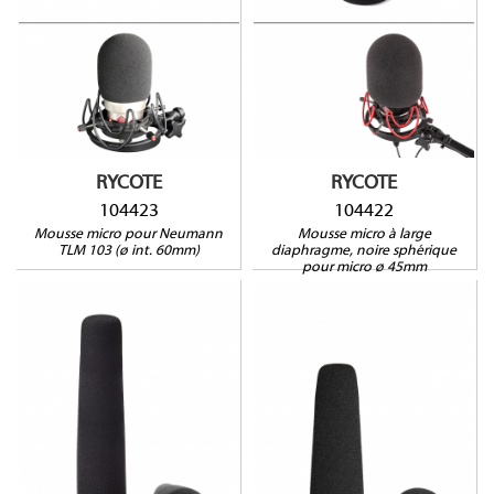
104423
C2000B, C214, C414,
Perception 100/200/400,
Audio-Technica AT2020,
AT2035, AT2050, AT3035,
AT3060, AT4033, AT4040,
AT4050, ATM250, Audix
CX111, D6, Behringer B1, B2,
C1, Neumann TLM107,
U87Ai, Rode NT1A, NT2,
NT2A, Sennheiser MK4,
RYCOTE
RYCOTE
Shure KSM32, ...
104423
104422
Mousse micro pour Neumann
Mousse micro à large
TLM 103 (ø int. 60mm)
diaphragme, noire sphérique
pour micro ø 45mm
104410
104413
Compatible avec :
Audio-Technica BP4073,
AT875, AT877, DPA 4017,
Panasonic AG-MC200G, AJ-
HDC27, AJ-HDX900, AJ-
Compatible avec :