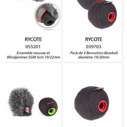
Compatible avec : Audix
SCX1C, JVC DY-500, GY-HD
Compatible avec : DPA
200, MV-P615U, Sennheiser
4018, Schoeps CMC Series,
ME64 K6, Sony ECM CG1-
Sennheiser MKH 8040, MKH
XM1, HDV Z7, PDW350,
8050
PMW-F5/55, PXW-X180,
Voice Technologies VT-5000
RYCOTE
RYCOTE
055201
039703
Ensemble mousse et
Pack de 3 Bonnettes Baseball
Windjammer SGM 5cm 19/22mm
diamètre 19/20mm
039711
039701
Compatible avec :
Audio-Technica AT4049b,
Compatible avec : DPA
AT4051b, AT4053b, AT4021b,
4018, Schoeps CMC Series,
AT4022, AT4041, Neumann
Sennheiser MKH 8040, MKH
KM180 Series (KM183,