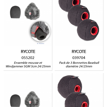
055202
039704
Compatible avec :
Compatible avec :
BeyerDynamic MCE72,
Sennheiser MKH 40, MKH 50
Sennheiser MKH20, MKH30,
MKH40, MKH50
RYCOTE
RYCOTE
055202
039704
Ensemble mousse et
Pack de 3 Bonnettes Baseball
Windjammer SGM 5cm 24/25mm
diamètre 24/25mm
055201
039703