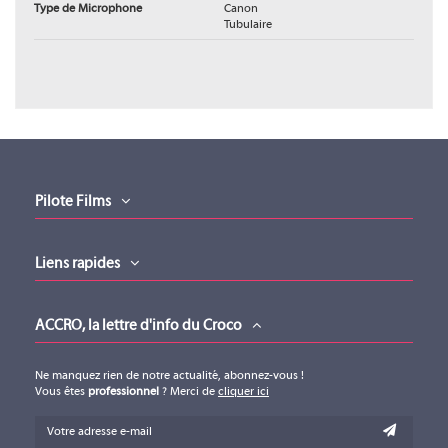
Type de Microphone
Canon
Tubulaire
Catalogue-2023
Catalogue-2023 (version 01112023)
Téléchargement (5.87MB)
Pilote Films
Liens rapides
ACCRO, la lettre d'info du Croco
Ne manquez rien de notre actualité, abonnez-vous !
Vous êtes
professionnel
? Merci de
cliquer ici