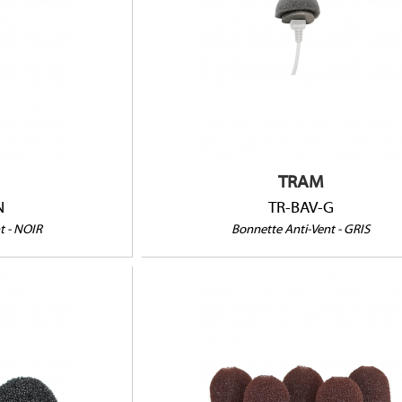
N
TR-BAV-G
TRAM
N
TR-BAV-G
t - NOIR
Bonnette Anti-Vent - GRIS
105503