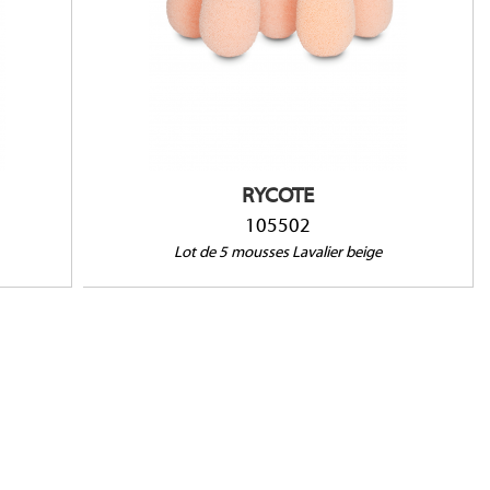
Compatible avec : Audio-Technica AT899,
063,
Countryman B3, EMW, DPA 4060, 4061, 4062, 4063,
E2,
4065, 4067, 4088, Sennheiser MKE2, ME102, ME2,
CM77,
ME4, MKE1, Shure SM93, WL50, WL51, Sony ECM77,
,
TRAM TR50, Voice Technologies VT500, VT506,
VT910
RYCOTE
105502
Lot de 5 mousses Lavalier beige