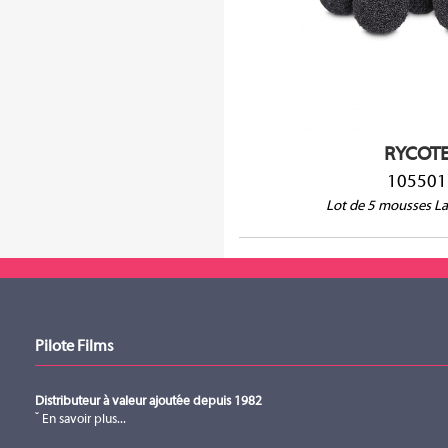
Countryman B3, EMW, DPA 4060,
4065, 4067, 4088, Sennheiser 
ME4, MKE1, Shure SM93, WL50,
TRAM TR50, Voice Technologies
VT910
RYCOT
105501
Lot de 5 mousses Lav
Pilote Films
Distributeur à valeur ajoutée depuis 1982
En savoir plus...