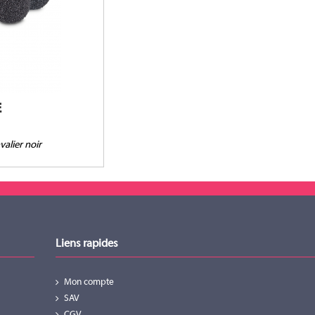
 4061, 4062, 4063,
MKE2, ME102, ME2,
 WL51, Sony ECM77,
 VT500, VT506,
E
alier noir
Liens rapides
Mon compte
SAV
CGV