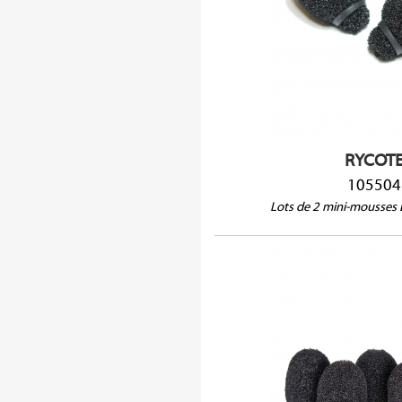
Compatible avec : Audio-Tec
Beyerdynamic MCE7, Countryma
DA04, Sanken COS11, Sennheis
88, Voice Technologies VT401
RYCOT
105504
Lots de 2 mini-mousses L
105501
Compatible avec : Audio-Tec