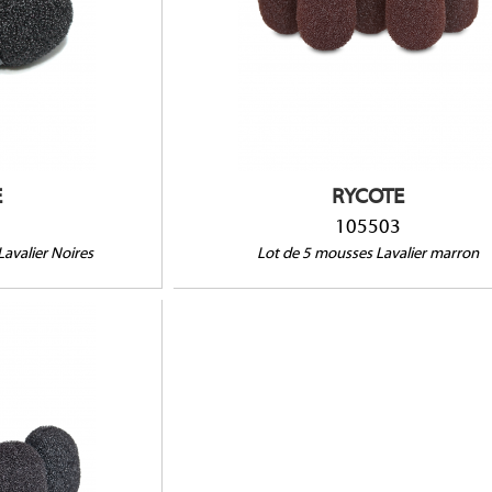
Compatible avec : Audio-Technica AT899,
hnica AT892c,
Countryman B3, EMW, DPA 4060, 4061, 4062, 4
n B6, Da-Cappo :
4065, 4067, 4088, Sennheiser MKE2, ME102, M
er MKE1, Sony ECM-
ME4, MKE1, Shure SM93, WL50, WL51, Sony E
TRAM TR50, Voice Technologies VT500, VT506
VT910
E
RYCOTE
105503
avalier Noires
Lot de 5 mousses Lavalier marron
hnica AT899,