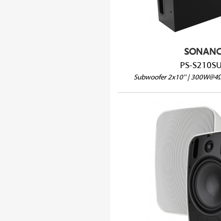
Alimentation via circu
SONANC
PS-S210S
Subwoofer 2x10'' | 300W@
PS-S83WT
IPX4
8Ω/70V/1
Vendu à l'u