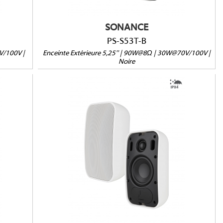
SONANCE
PS-S53T-B
V/100V |
Enceinte Extérieure 5,25'' | 90W@8Ω | 30W@70V/100V |
Noire
PS-S43T-W
IPX4
8Ω/70V/100V
mm
Dimensions (HxLxP) : 235 x 139 x 122mm
Poids : 3,03 kg
Vendue à l'unité