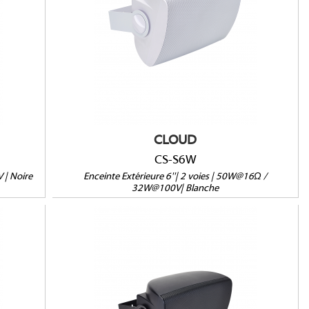
16Ω/100V/70V/25V
IP55
(HxLxP) : 337 x 214 x 216mm
Support inclus
Vendue à l'unité
CLOUD
CS-S6W
V | Noire
Enceinte Extérieure 6''| 2 voies | 50W@16Ω /
32W@100V| Blanche
CS-S4B