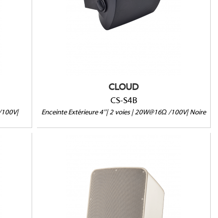
16Ω/100V/70V/25V
IP55
(HxLxP) : 297 x 185 x 185mm
Support inclus
Vendue à l'unité
CLOUD
CS-S4B
 /100V|
Enceinte Extérieure 4''| 2 voies | 20W@16Ω /100V| Noire
CS-S8TW