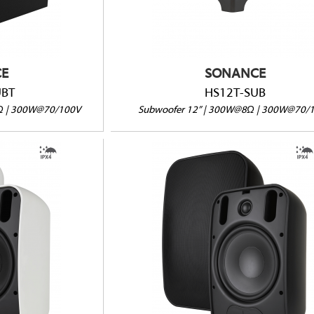
it HP
410x410x410mm
E
SONANCE
UBT
HS12T-SUB
4Ω | 300W@70/100V
Subwoofer 12” | 300W@8Ω | 300W@70/
PS-S83T-B
-W
IPX4
8Ω/70V/100V
00V
Dimensions (HxLxP) : 356 x 229 x 218
nité
Poids : 6,68 kg