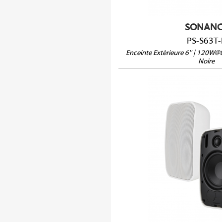
SONANC
PS-S63T-
Enceinte Extérieure 6'' | 120
Noire
PS-S53T
IPX4
8Ω/70V/100V
Dimensions (HxLxP) : 2
Poids : 3,94 kg
Vendue à l'unité