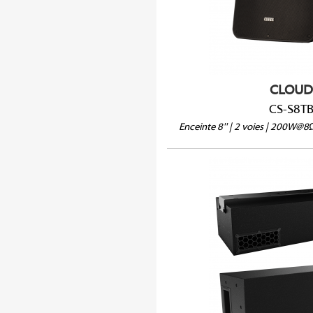
IP66 en option
Vendue à l'unité
CLOUD
CS-S8T
Enceinte 8'' | 2 voies | 200W@
PS-S210S
Spécial Bars, Restaura
Se fixe au mur ou pl
Se glisse sous une b