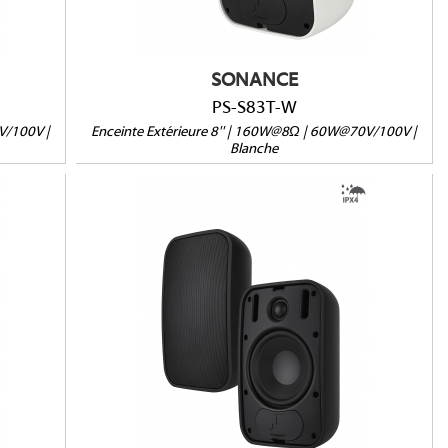
Vendue à l'unité
SONANCE
PS-S83T-W
V/100V |
Enceinte Extérieure 8'' | 160W@8Ω | 60W@70V/100V |
Blanche
PS-S53T-B
IPX4
8Ω/70V/100V
mm
Dimensions (HxLxP) : 256 x 162 x 144mm
Poids : 3,94 kg
Vendue à l'unité