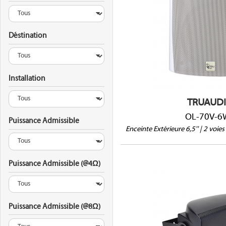
70/100V
Déstination
IP66
(HxLxP) : 303 x 2
Support en U
Garantie 5 ans
Installation
TRUAUD
OL-70V-6
Puissance Admissible
Enceinte Extérieure 6,5'' | 2 voi
Puissance Admissible (@4Ω)
CS-S6B
Puissance Admissible (@8Ω)