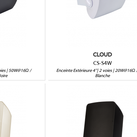
5V
16Ω/100V/70V/25V
IP55
14 x 216mm
(HxLxP) : 297 x 185 x 185mm
Support inclus
Vendue à l'unité
CLOUD
CS-S4W
voies | 50W@16Ω /
Enceinte Extérieure 4''| 2 voies | 20W@16Ω
oire
Blanche
W
CS-S12TB