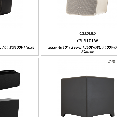
Version passive 8Ω/100V/70V
IP66 en option
Vendue à l'unité
CLOUD
B
CS-S10TW
8Ω / 64W@100V | Noire
Enceinte 10'' | 2 voies | 250W@8Ω / 100W@
Blanche
UBT
HS12T-SUB
nts, Musées...
IP66
afond
8Ω/70V/100V
anquette
Format cabinet