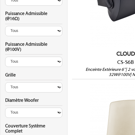
16Ω/100V/70V/2
Puissance Admissible
IP55
(@16Ω)
(HxLxP) : 337 x 2
Support inclus
Vendue à l'unité
Puissance Admissible
(@100V)
CLOUD
CS-S6B
Enceinte Extérieure 6''| 2 
32W@100V| N
Grille
Diamètre Woofer
CS-S12T
Couverture Système
Complet