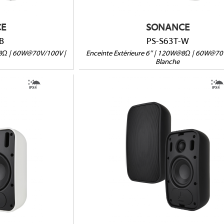
E
SONANCE
B
PS-S63T-W
W@8Ω | 60W@70V/100V |
Enceinte Extérieure 6'' | 120W@8Ω | 60W@70
Blanche
-W
PS-S43T-B
IPX4
8Ω/70V/100V
56 x 162 x 144mm
Dimensions (HxLxP) : 235 x 139 x 122
Poids : 3,03 kg
Vendue à l'unité