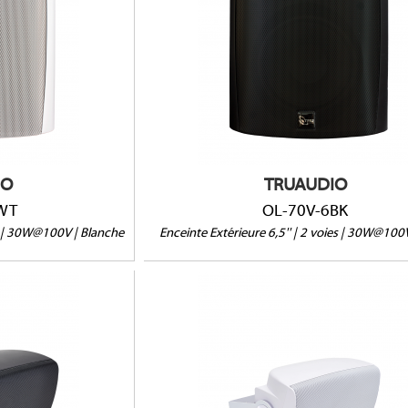
70/100V
IP66
(HxLxP) : 303 x 215 x 191mm
15 x 191mm
Support en U
Garantie 5 ans
IO
TRUAUDIO
WT
OL-70V-6BK
es | 30W@100V | Blanche
Enceinte Extérieure 6,5'' | 2 voies | 30W@100
CS-S4W