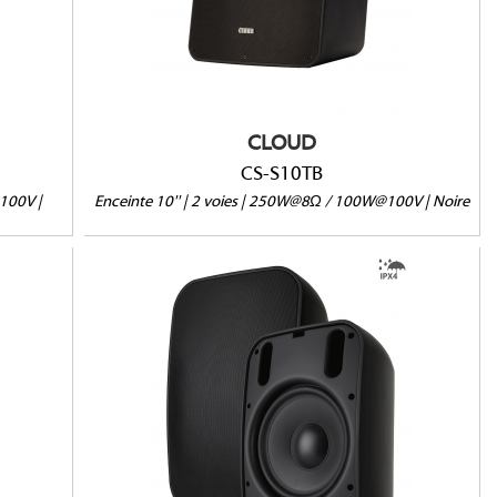
Version passive 8Ω/100V/70V
IP66 en option
Vendue à l'unité
CLOUD
CS-S10TB
100V |
Enceinte 10'' | 2 voies | 250W@8Ω / 100W@100V | Noire
PS-S83WT-B
IPX4
8Ω/70V/100V