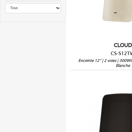
Version passive 8
IP66 en option
Vendue à l'unité
CLOUD
CS-S12T
Enceinte 12'' | 2 voies | 30
Blanche
CS-S8T
Version passive 8