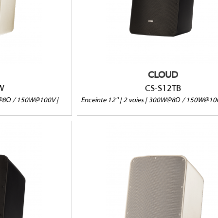
Ω/100V/70V
Version passive 8Ω/100V/70V
IP66 en option
Vendue à l'unité
CLOUD
W
CS-S12TB
0W@8Ω / 150W@100V |
Enceinte 12'' | 2 voies | 300W@8Ω / 150W@100
CS-S10TW
B
Ω/100V/70V