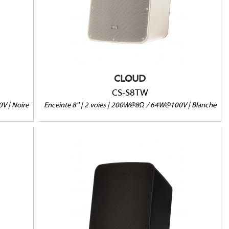
Version passive 8Ω/100V/70V
IP66 en option
Vendue à l'unité
CLOUD
CS-S8TW
V | Noire
Enceinte 8'' | 2 voies | 200W@8Ω / 64W@100V | Blanche
CS-S10TB