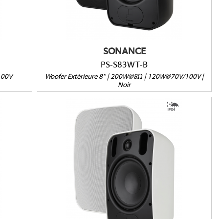
Vendu à l'unité
SONANCE
PS-S83WT-B
100V
Woofer Extérieure 8'' | 200W@8Ω | 120W@70V/100V |
Noir
PS-S83T-W
IPX4
8Ω/70V/100V
mm
Dimensions (HxLxP) : 356 x 229 x 218mm
Poids : 6,68 kg