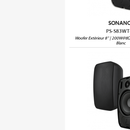
SONANC
PS-S83WT
Woofer Extérieur 8'' | 200W@
Blanc
PS-S63T-
IPX4
8Ω/70V/100V
Dimensions (HxLxP) : 3
Poids : 5,18 kg
Vendue à l'unité