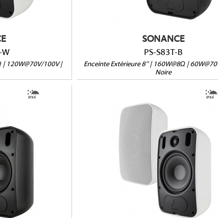
Vendue à l'unité
E
SONANCE
-W
PS-S83T-B
8Ω | 120W@70V/100V |
Enceinte Extérieure 8'' | 160W@8Ω | 60W@70
Noire
B
PS-S63T-W
IPX4
8Ω/70V/100V
09 x 191 x 174mm
Dimensions (HxLxP) : 309 x 191 x 174
Poids : 5,18 kg
Vendue à l'unité