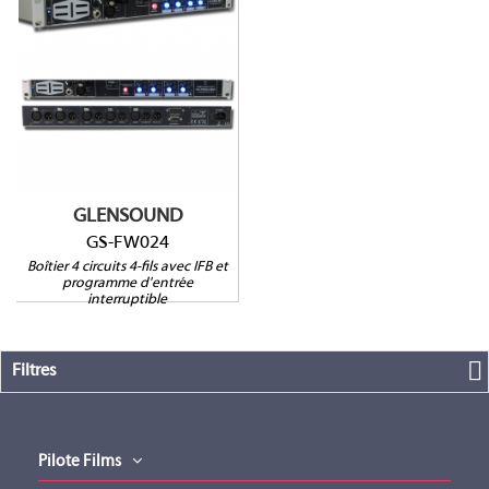
GS-FW024
4 fils
PGM
1RU
GLENSOUND
GS-FW024
Boîtier 4 circuits 4-fils avec IFB et
programme d'entrée
interruptible
Filtres
Pilote Films