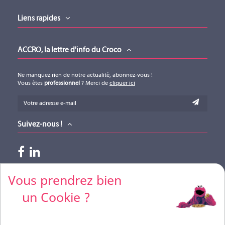
Liens rapides
ACCRO, la lettre d'info du Croco
Ne manquez rien de notre actualité, abonnez-vous !
Vous êtes
professionnel
? Merci de
cliquer ici
Suivez-nous !
Paiements acceptés
Vous prendrez bien
un Cookie ?
Pour vos règlements par CB, merci de nous contacter