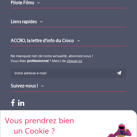
Pilote Films
Liens rapides
ACCRO, la lettre d'info du Croco
Ne manquez rien de notre actualité, abonnez-vous !
Vous êtes
professionnel
? Merci de
cliquer ici
Suivez-nous !
Paiements acceptés
Vous prendrez bien
un Cookie ?
Pour vos règlements par CB, merci de nous contacter