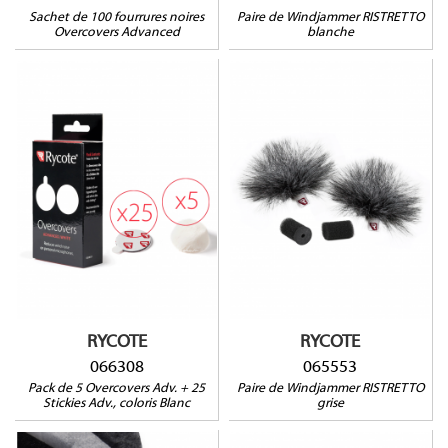
Sachet de 100 fourrures noires
Paire de Windjammer RISTRETTO
Overcovers Advanced
blanche
065553
Compatible avec :
AUDIO-TECHNICA : AT899,
066308
COUNTRYMAN : B3 et B6,
DPA : 4060, 4061, 4062,
4063, 4088, 4097, 6060,
SANKEN COS11S,
SENNHEISER : MKE2, ME102,
ME2, ME4, MKE1, MKE2,
SHURE : MX418, SM93,
WL50, WL51, SONY : ECM77,
ECM88, TRAM : TR50, VOICE
TECHNOLOGIES : VT401-
RYCOTE
RYCOTE
500-506-910
066308
065553
Pack de 5 Overcovers Adv. + 25
Paire de Windjammer RISTRETTO
Stickies Adv., coloris Blanc
grise