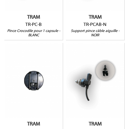
TRAM
TRAM
TR-PC-B
TR-PCAB-N
Pince Crocodile pour 1 capsule -
Support pince câble aiguille -
BLANC
NOIR
TR-MC1
TR-EC-N
TRAM
TRAM