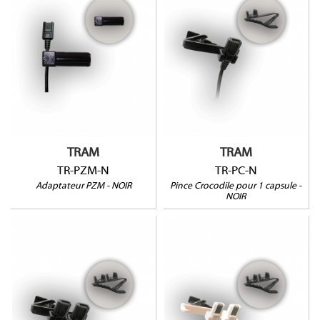
TR-PC-N
TR-PZM-N
TRAM
TRAM
TR-PZM-N
TR-PC-N
Adaptateur PZM - NOIR
Pince Crocodile pour 1 capsule -
NOIR
TR-PCD-N
TR-PCD-B