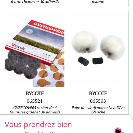
feutres blancs et 30 adhésifs
marron
065503
Compatible avec :
AUDIO-TECHNICA : AT899,
065521
COUNTRYMAN : B3 et B6,
DPA : 4060, 4061, 4062,
4063, 4088, 4097, 6060,
SANKEN COS11S,
SENNHEISER : MKE2, ME102,
ME2, ME4, MKE1, MKE2,
SHURE : MX418, SM93,
WL50, WL51, SONY : ECM77,
ECM88, TRAM : TR50, VOICE
TECHNOLOGIES : VT401-
RYCOTE
RYCOTE
500-506-910
065521
065503
OVERCOVERS sachet de 6
Paire de windjammer Lavallière
fourrures grises et 30 adhésifs
blanche
Vous prendrez bien