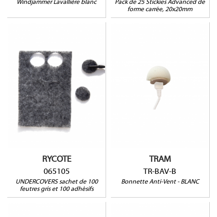
Windjammer Lavallière blanc
Pack de 25 Stickies Advanced de
forme carrée, 20x20mm
065105
TR-BAV-B
RYCOTE
TRAM
065105
TR-BAV-B
UNDERCOVERS sachet de 100
Bonnette Anti-Vent - BLANC
feutres gris et 100 adhésifs
065515