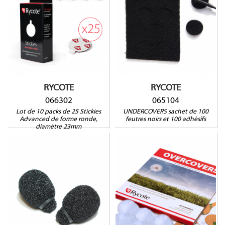
066302
065104
RYCOTE
RYCOTE
066302
065104
Lot de 10 packs de 25 Stickies
UNDERCOVERS sachet de 100
Advanced de forme ronde,
feutres noirs et 100 adhésifs
diamètre 23mm
105504
065527
Compatible avec :
Audio-Technica AT892c,
Beyerdynamic MCE7,