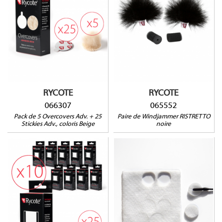
Compatible avec :
AUDIO-TECHNICA : AT899,
066307
COUNTRYMAN : B3 et B6,
DPA : 4060, 4061, 4062,
4063, 4088, 4097, 6060,
SANKEN COS11S,
SENNHEISER : MKE2, ME102,
ME2, ME4, MKE1, MKE2,
SHURE : MX418, SM93,
WL50, WL51, SONY : ECM77,
ECM88, TRAM : TR50, VOICE
TECHNOLOGIES : VT401-
RYCOTE
RYCOTE
500-506-910
066307
065552
Pack de 5 Overcovers Adv. + 25
Paire de Windjammer RISTRETTO
Stickies Adv., coloris Beige
noire
066304
065106