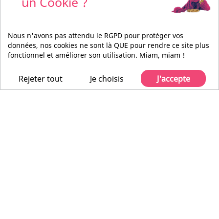
un Cookie ?
Nous n'avons pas attendu le RGPD pour protéger vos
065567
065102
données, nos cookies ne sont là QUE pour rendre ce site plus
fonctionnel et améliorer son utilisation. Miam, miam !
Rejeter tout
Je choisis
J'accepte
RYCOTE
RYCOTE
065567
065102
Lot de 500 adhésifs double face
UNDERCOVERS sachet de 30
STICKIES
feutres gris et 30 adhésifs
105502