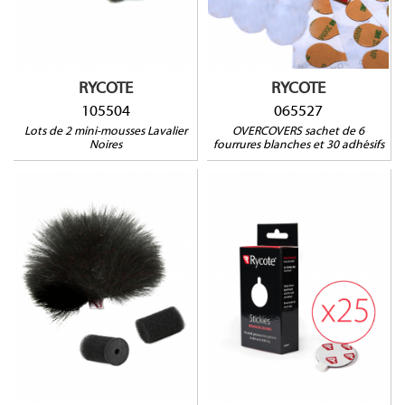
Countryman B6, Da-Cappo :
DA04, Sanken COS11,
Sennheiser MKE1, Sony
ECM-88, Voice Technologies
VT401
RYCOTE
RYCOTE
105504
065527
Lots de 2 mini-mousses Lavalier
OVERCOVERS sachet de 6
Noires
fourrures blanches et 30 adhésifs
065514
Compatible avec :
AUDIO-TECHNICA : AT899,
066301
COUNTRYMAN : B3 et B6,
DPA : 4060, 4061, 4062,
4063, 4088, 4097, 6060,
SANKEN COS11S,
SENNHEISER : MKE2, ME102,
ME2, ME4, MKE1, MKE2,
SHURE : MX418, SM93,
WL50, WL51, SONY : ECM77,
ECM88, TRAM : TR50, VOICE