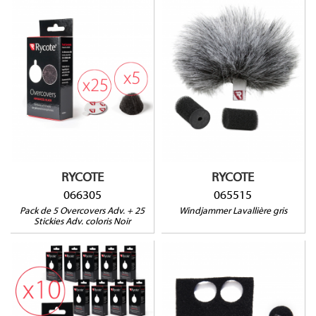
Compatible avec :
AUDIO-TECHNICA : AT899,
066305
COUNTRYMAN : B3 et B6,
DPA : 4060, 4061, 4062,
4063, 4088, 4097, 6060,
SANKEN COS11S,
SENNHEISER : MKE2, ME102,
ME2, ME4, MKE1, MKE2,
SHURE : MX418, SM93,
WL50, WL51, SONY : ECM77,
ECM88, TRAM : TR50, VOICE
TECHNOLOGIES : VT401-
RYCOTE
RYCOTE
500-506-910
066305
065515
Pack de 5 Overcovers Adv. + 25
Windjammer Lavallière gris
Stickies Adv. coloris Noir