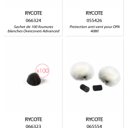
RYCOTE
RYCOTE
066324
055426
Sachet de 100 fourrures
Protection anti-vent pour DPA
blanches Overcovers Advanced
4080
065554
Compatible avec :
AUDIO-TECHNICA : AT899,
066323
COUNTRYMAN : B3 et B6,
DPA : 4060, 4061, 4062,
4063, 4088, 4097, 6060,
SANKEN COS11S,
SENNHEISER : MKE2, ME102,
ME2, ME4, MKE1, MKE2,
SHURE : MX418, SM93,
WL50, WL51, SONY : ECM77,
ECM88, TRAM : TR50, VOICE
TECHNOLOGIES : VT401-
RYCOTE
RYCOTE
500-506-910
066323
065554