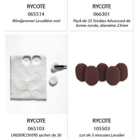
TECHNOLOGIES : VT401-
RYCOTE
RYCOTE
500-506-910
065514
066301
Windjammer Lavallière noir
Pack de 25 Stickies Advanced de
forme ronde, diamètre 23mm
105503
065103
Compatible avec :
Audio-Technica AT899,
Countryman B3, EMW, DPA
4060, 4061, 4062, 4063, 4065,
4067, 4088, Sennheiser
MKE2, ME102, ME2, ME4,
MKE1, Shure SM93, WL50,
WL51, Sony ECM77, TRAM
TR50, Voice Technologies
VT500, VT506, VT910
RYCOTE
RYCOTE
065103
105503
UNDERCOVERS sachet de 30
Lot de 5 mousses Lavalier