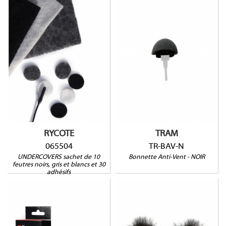
065504
TR-BAV-N
RYCOTE
TRAM
065504
TR-BAV-N
UNDERCOVERS sachet de 10
Bonnette Anti-Vent - NOIR
feutres noirs, gris et blancs et 30
adhésifs
065552