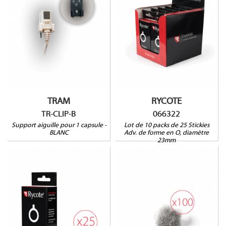
066322
TR-CLIP-B
TRAM
RYCOTE
TR-CLIP-B
066322
Support aiguille pour 1 capsule -
Lot de 10 packs de 25 Stickies
BLANC
Adv. de forme en O, diamètre
23mm
066321
066325