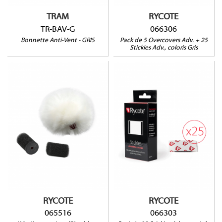
TRAM
RYCOTE
TR-BAV-G
066306
Bonnette Anti-Vent - GRIS
Pack de 5 Overcovers Adv. + 25
Stickies Adv., coloris Gris
065516
Compatible avec :
AUDIO-TECHNICA : AT899,
066303
COUNTRYMAN : B3 et B6,
DPA : 4060, 4061, 4062,
4063, 4088, 4097, 6060,
SANKEN COS11S,
SENNHEISER : MKE2, ME102,
ME2, ME4, MKE1, MKE2,
SHURE : MX418, SM93,
WL50, WL51, SONY : ECM77,
ECM88, TRAM : TR50, VOICE
TECHNOLOGIES : VT401-
RYCOTE
RYCOTE
500-506-910
065516
066303