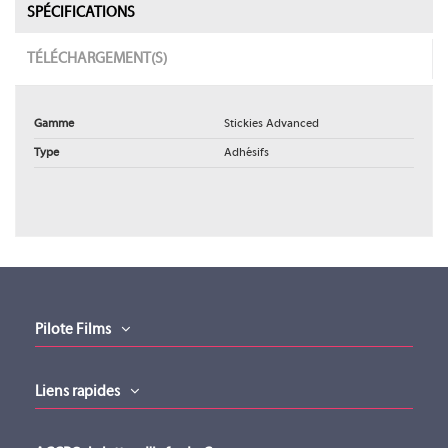
SPÉCIFICATIONS
TÉLÉCHARGEMENT(S)
Gamme
Stickies Advanced
Type
Adhésifs
Catalogue-2023
Catalogue-2023 (version 01112023)
Téléchargement (5.87MB)
Pilote Films
Liens rapides