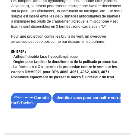
Les tampons adhésifs hypoallergéniques à double face (Stickies
Advanced), s’utilisent pour fixer un microphone lavalier directement
sur la peau, les vêtements, un instrument de musique, etc... Un tissu
souple est inséré entre les deux surfaces autocollantes de manière
à minimiser les bruits de craquement lorsque le microphone y est
fixé. Ils sont disponibles en 3 formes : rond, carré et en "O".
Pour une protection contre les bruits de vent, un overcover
advanced peut être positionné par dessus le microphone.
EN BREF :
- Adhésif double face hypoallergénique
- Onglet pour faciliter le décollement de la pellicule protectrice
- La forme en « O »: permet la protection contre le vent sur les
caches DMM0021 pour DPA 4060, 4061, 4062, 4063, 4071.
Possibilité également de passer le micro à l'intérieur du trou.
Créer mon Compte
Identifiez-vous pour connaître votre
tarif d'achat.