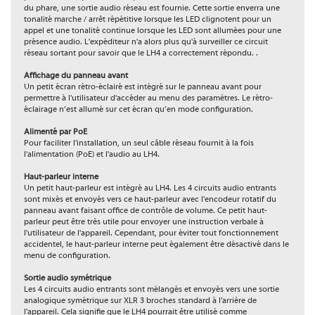
du phare, une sortie audio réseau est fournie. Cette sortie enverra une
tonalité marche / arrêt répétitive lorsque les LED clignotent pour un
appel et une tonalité continue lorsque les LED sont allumées pour une
présence audio. L'expéditeur n'a alors plus qu'à surveiller ce circuit
réseau sortant pour savoir que le LH4 a correctement répondu. .
Affichage du panneau avant
Un petit écran rétro-éclairé est intégré sur le panneau avant pour
permettre à l'utilisateur d'accéder au menu des paramètres. Le rétro-
éclairage n’est allumé sur cet écran qu’en mode configuration.
Alimenté par PoE
Pour faciliter l'installation, un seul câble réseau fournit à la fois
l'alimentation (PoE) et l'audio au LH4.
Haut-parleur interne
Un petit haut-parleur est intégré au LH4. Les 4 circuits audio entrants
sont mixés et envoyés vers ce haut-parleur avec l'encodeur rotatif du
panneau avant faisant office de contrôle de volume. Ce petit haut-
parleur peut être très utile pour envoyer une instruction verbale à
l'utilisateur de l'appareil. Cependant, pour éviter tout fonctionnement
accidentel, le haut-parleur interne peut également être désactivé dans le
menu de configuration.
Sortie audio symétrique
Les 4 circuits audio entrants sont mélangés et envoyés vers une sortie
analogique symétrique sur XLR 3 broches standard à l'arrière de
l'appareil. Cela signifie que le LH4 pourrait être utilisé comme