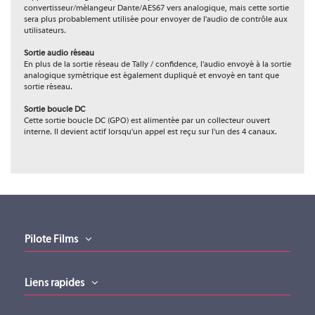
convertisseur/mélangeur Dante/AES67 vers analogique, mais cette sortie
sera plus probablement utilisée pour envoyer de l'audio de contrôle aux
utilisateurs.
Sortie audio réseau
En plus de la sortie réseau de Tally / confidence, l'audio envoyé à la sortie
analogique symétrique est également dupliqué et envoyé en tant que
sortie réseau.
Sortie boucle DC
Cette sortie boucle DC (GPO) est alimentée par un collecteur ouvert
interne. Il devient actif lorsqu'un appel est reçu sur l'un des 4 canaux.
Fiche produit
Gamme
BEATRICE
Fiche produit (version 01102023)
Type
Boitier d'Alerte Lumineux
Téléchargement (317.14KB)
Manuel utilisateur v2
Manuel utilisateur v2 (version 01102023)
Téléchargement (1.36MB)
Pilote Films
Liens rapides