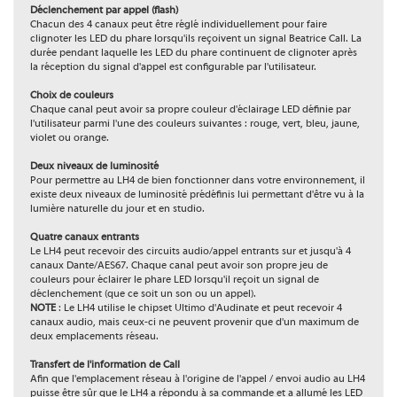
Déclenchement par appel (flash)
Chacun des 4 canaux peut être réglé individuellement pour faire
clignoter les LED du phare lorsqu'ils reçoivent un signal Beatrice Call. La
durée pendant laquelle les LED du phare continuent de clignoter après
la réception du signal d'appel est configurable par l'utilisateur.
Choix de couleurs
Chaque canal peut avoir sa propre couleur d'éclairage LED définie par
l'utilisateur parmi l'une des couleurs suivantes : rouge, vert, bleu, jaune,
violet ou orange.
Deux niveaux de luminosité
Pour permettre au LH4 de bien fonctionner dans votre environnement, il
existe deux niveaux de luminosité prédéfinis lui permettant d'être vu à la
lumière naturelle du jour et en studio.
Quatre canaux entrants
Le LH4 peut recevoir des circuits audio/appel entrants sur et jusqu'à 4
canaux Dante/AES67. Chaque canal peut avoir son propre jeu de
couleurs pour éclairer le phare LED lorsqu'il reçoit un signal de
déclenchement (que ce soit un son ou un appel).
NOTE
: Le LH4 utilise le chipset Ultimo d'Audinate et peut recevoir 4
canaux audio, mais ceux-ci ne peuvent provenir que d'un maximum de
deux emplacements réseau.
Transfert de l'information de Call
Afin que l'emplacement réseau à l'origine de l'appel / envoi audio au LH4
puisse être sûr que le LH4 a répondu à sa commande et a allumé les LED