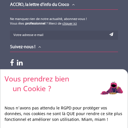
ACCRO, la lettre d'info du Croco
Ne manquez rien de notre actualité, abonnez-vous !
Vous êtes
professionnel
? Merci de
cliquer ici
Suivez-nous !
Paiements acceptés
Vous prendrez bien
un Cookie ?
Pour vos règlements par CB, merci de nous contacter
Nous n'avons pas attendu le RGPD pour protéger vos
données, nos cookies ne sont là QUE pour rendre ce site plus
fonctionnel et améliorer son utilisation. Miam, miam !