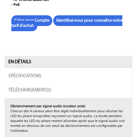
- HP et sortie audio XLR
- PoE
Créer mon Compte
Identifiez-vous pour connaître votre
tarif d'achat.
EN DÉTAILS
SPÉCIFICATIONS
TÉLÉCHARGEMENT(S)
Déclenchement par signal audio (couleur unie)
Chacun des 4 canaux peut être réglé individuellement pour allumer les
LED du phare lorsqu'elles reçoivent un signal audio. La durée pendant
laquelle les LED du phare restent allumées après que le signal audio soit
tombé en dessous de son seuil de déclenchement est configurable par
l'utilisateur.