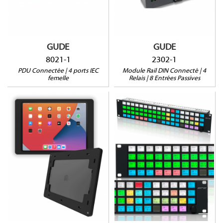
Mesure courant résiduel
1 port sonde RJ45
2 ports sonde
Surveillance du courant
1RU
Compatible rail DIN
GUDE
GUDE
8021-1
2302-1
PDU Connectée | 4 ports IEC
Module Rail DIN Connecté | 4
femelle
Relais | 8 Entrées Passives
SM-PRO12-B
BD72-ISP-Z2
Pour iPad AIR 13''
(M3,M2)
2U | 19"
Pour iPad PRO 12.9''
71 clés
(6G,5G)
1 potentiomètre
iPad non extractible
Configuration via KSC
Pose murale sans
Commander
encastrement
Spliter PoE inclus