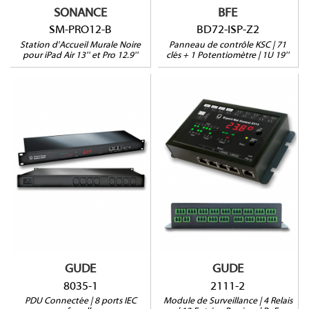
SONANCE
BFE
SM-PRO12-B
BD72-ISP-Z2
Station d'Accueil Murale Noire
Panneau de contrôle KSC | 71
pour iPad Air 13'' et Pro 12.9''
clés + 1 Potentiomètre | 1U 19''
2111-2
8035-1
Monitoring par sortie
4 relais
Protection Surtensions
12 entrées passives
Mesure courant résiduel
4 ports sonde RJ45
2 ports sonde
Alim. 12V redondante
1RU
PoE
GUDE
GUDE
8035-1
2111-2
PDU Connectée | 8 ports IEC
Module de Surveillance | 4 Relais