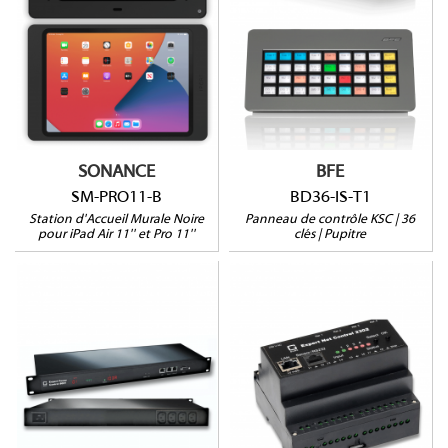
Pour iPad AIR 11'' (M3,
M2)
Format Pupitre
Pour iPad PRO 11'' (4G)
36 clés
iPad non extractible
Configuration via KSC
Pose murale sans
Commander
encastrement
Spliter PoE inclus
SONANCE
BFE
SM-PRO11-B
BD36-IS-T1
Station d'Accueil Murale Noire
Panneau de contrôle KSC | 36
pour iPad Air 11'' et Pro 11''
clés | Pupitre
2302-1
8021-1
4 relais
Protection Surtensions
8 Entrées Passives