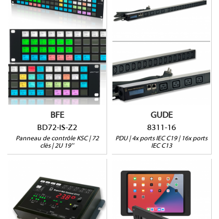
BD72-IS-Z2
8311-16
2U | 19"
Pas de commutation
72 clés
1 port sonde
Configuration via KSC
Montage vertical
Commander
BFE
GUDE
BD72-IS-Z2
8311-16
Panneau de contrôle KSC | 72
PDU | 4x ports IEC C19 | 16x ports
clés | 2U 19''
IEC C13
SM-10.9-B
2111-1