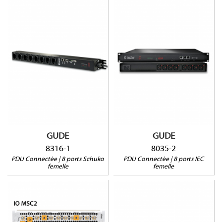
8035-2
8316-1
Prises sécurisées
Monitroring par sortie
Monitoring par sortie
Protection Surtensions
Protection Surtensions
2 ports sonde
Mesure courant résiduel
Montage vertical
2 ports sonde
1RU
GUDE
GUDE
8316-1
8035-2
PDU Connectée | 8 ports Schuko
PDU Connectée | 8 ports IEC
femelle
femelle
IO MSC2
8025-1