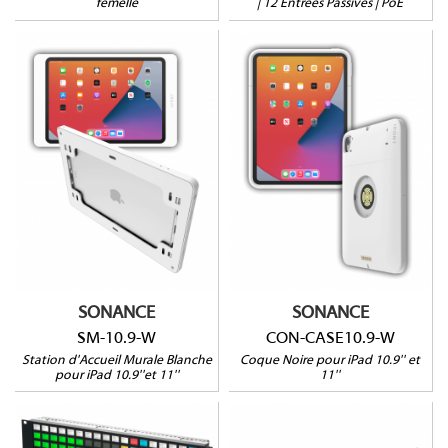
femelle
| 12 Entrées Passives | PoE
SM-10.9-W
CON-CASE10.9-W
Pour iPad10.9'' (10G)
Pour iPad11'' (A16)
Pour iPad 11'' (A16)
iPad non extractible
Pour iPad 10.9'' (10G)
Pose murale sans
Gamme Connect Pro
encastrement
Verrouillage possible
Spliter PoE inclus
SONANCE
SONANCE
SM-10.9-W
CON-CASE10.9-W
Station d'Accueil Murale Blanche
Coque Noire pour iPad 10.9'' et
pour iPad 10.9''et 11''
11''