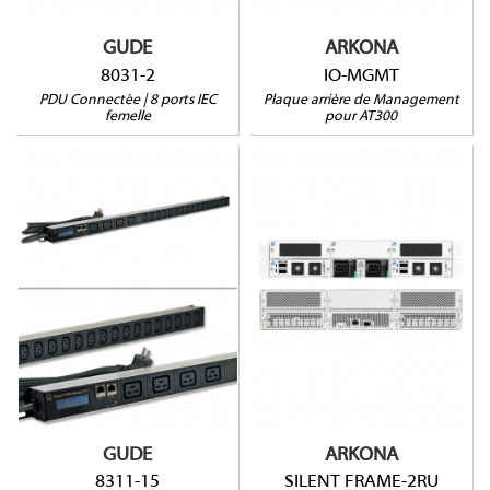
GUDE
ARKONA
8031-2
IO-MGMT
PDU Connectée | 8 ports IEC
Plaque arrière de Management
femelle
pour AT300
8311-15
SILENT FRAME-2RU
Pas de commutation
2RU
Mesure courant résiduel
2 slots
1 port sonde
Alim redondante
Montage vertical
Châssis Low Noise
GUDE
ARKONA
8311-15
SILENT FRAME-2RU