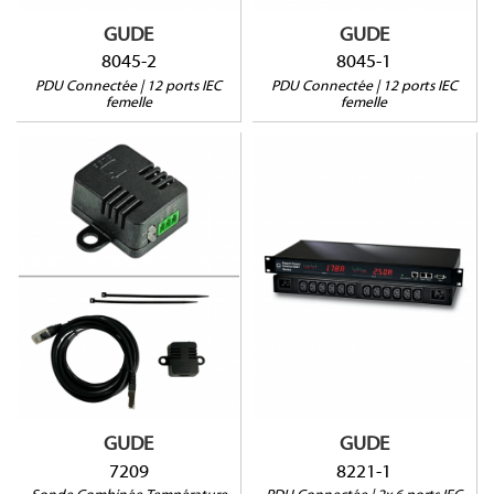
GUDE
GUDE
8045-2
8045-1
PDU Connectée | 12 ports IEC
PDU Connectée | 12 ports IEC
femelle
femelle
7209
8221-1
2 entrées signal
Protection Surtensions
Monitoring Température
2 ports sonde
et Humidité
1RU
Déport 40m
GUDE
GUDE
7209
8221-1