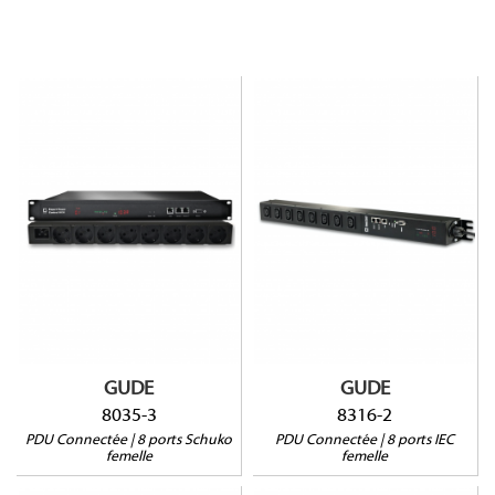
8035-3
8316-2
Prises sécurisées
Monitoring par sortie
Monitroring par sortie
Protection Surtensions
Protection Surtensions
Mesure courant résiduel
2 ports sonde
2 ports sonde
Montage vertical
1RU
GUDE
GUDE
8035-3
8316-2
PDU Connectée | 8 ports Schuko
PDU Connectée | 8 ports IEC
femelle
femelle