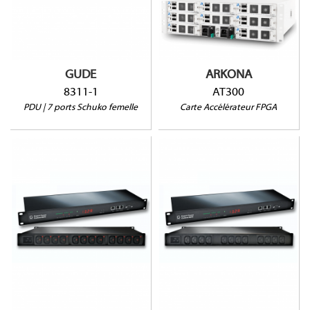
Pas de commutation
1 port sonde
GUDE
ARKONA
8311-1
AT300
PDU | 7 ports Schuko femelle
Carte Accélérateur FPGA
8045-2
8045-1
Prises sécurisées
Monitoring par sortie
Monitoring par sortie
Protection Surtensions
Protection Surtensions
Mesure courant résiduel
Mesure courant résiduel
2 ports sonde
2 ports sonde
1RU
1RU