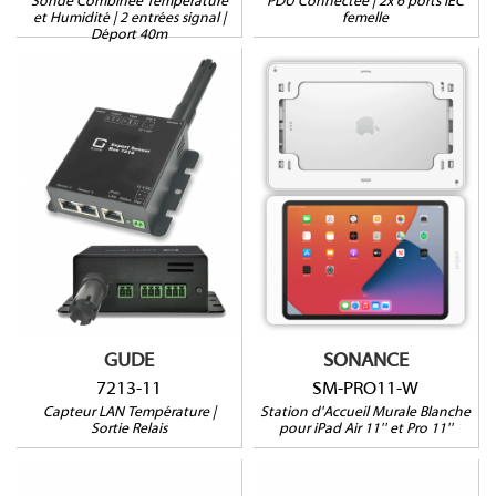
Sonde Combinée Température
PDU Connectée | 2x 6 ports IEC
et Humidité | 2 entrées signal |
femelle
Déport 40m
SM-PRO11-W
7213-11
Pour iPad AIR 11'' (M3,
Monitoring Température
M2)
2 ports sonde RJ45
Pour iPad PRO 11'' (4G)
supplémentaires
iPad non extractible
Sortie relais
Pose murale sans
12V/PoE
encastrement
Spliter PoE inclus
GUDE
SONANCE
7213-11
SM-PRO11-W
Capteur LAN Température |
Station d'Accueil Murale Blanche
Sortie Relais
pour iPad Air 11'' et Pro 11''