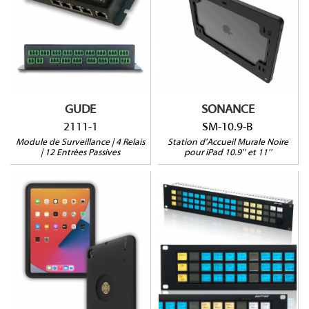
Pour iPad10.9'' (10G)
4 relais
Pour iPad11'' (A16)
12 entrées passives
iPad non extractible
4 ports sonde RJ45
Pose murale sans
Alim. 12V redondante
encastrement
Spliter PoE inclus
GUDE
SONANCE
2111-1
SM-10.9-B
Module de Surveillance | 4 Relais
Station d'Accueil Murale Noire
| 12 Entrées Passives
pour iPad 10.9'' et 11''
CON-CASE10.9-B
BD54-ISP-Z2
Pour iPad Pro 11''
2U | 19"
(1,2,3G)
53 clés
Pour iPad 11'' (A16)