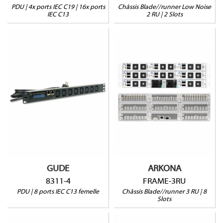
PDU | 4x ports IEC C19 | 16x ports
Châssis Blade//runner Low Noise
IEC C13
2 RU | 2 Slots
8311-4
FRAME-3RU
Pas de commutation
3RU
Prises sécurisées
8 slots
Mesure courant résiduel
Alim redondante
1 port sonde
GUDE
ARKONA
8311-4
FRAME-3RU
PDU | 8 ports IEC C13 femelle
Châssis Blade//runner 3 RU | 8
Slots