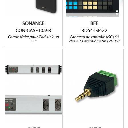
1 potentiomètre
Pour iPad 10.9'' (10G)
Configuration via KSC
Gamme Connect Pro
Commander
Verrouillage possible
SONANCE
BFE
CON-CASE10.9-B
BD54-ISP-Z2
Coque Noire pour iPad 10.9'' et
Panneau de contrôle KSC | 53
11''
clés + 1 Potentiomètre | 2U 19''
1202-3
7960
Prises Suisses
Protection Surtension
1 port sonde MINI-DIN
Rackable (19'')