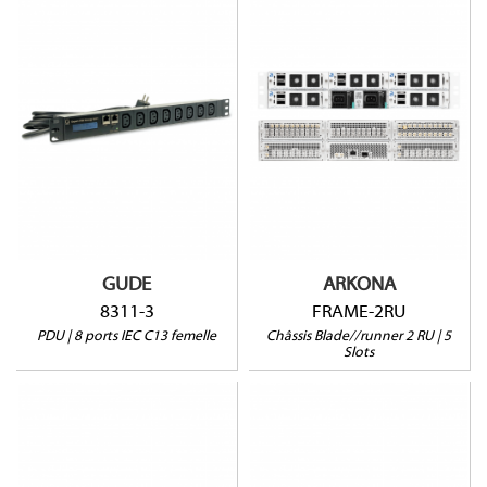
FRAME-2RU
8311-3
2RU
Pas de commutation
5 slots
1 port sonde
Alim redondante
GUDE
ARKONA
8311-3
FRAME-2RU
PDU | 8 ports IEC C13 femelle
Châssis Blade//runner 2 RU | 5
Slots
8311-2
FRAME-1RU