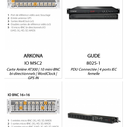
11 mini-BNC bi-
directionnels
Monitoring par sortie
Port référence vidéo
Protection Surtensions
avec bouclage
Mesure courant résiduel
Entrée antenne GPS
2 ports sonde
3 sorties wordclock
1RU
3 sorties double
référence vidéo
UHD, 3G, HD, SD, MADI
ARKONA
GUDE
IO MSC2
8025-1
Carte Arrière AT300 | 10 mini-BNC
PDU Connectée | 4 ports IEC
bi-directionnels | WordClock |
femelle
GPS IN
IO BNC 1616
8314-2