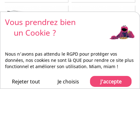
Vous prendrez bien
un Cookie ?
BD54-IS-Z2
1202-1
Nous n'avons pas attendu le RGPD pour protéger vos
données, nos cookies ne sont là QUE pour rendre ce site plus
2U | 19"
Prises sécurisées
54 clés
Protection Surtensions
fonctionnel et améliorer son utilisation. Miam, miam !
Configuration via KSC
1 port sonde MINI-DIN
Commander
Rackable (19'')
Rejeter tout
Je choisis
J'accepte
BFE
GUDE
BD54-IS-Z2
1202-1
Panneau de contrôle KSC | 54
Bloc Multiprise 19'' | 4 ports
clés | 2U 19''
Schuko femelle