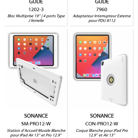
GUDE
GUDE
1202-3
7960
Bloc Multiprise 19'' | 4 ports Type
Adaptateur Interrupteur Externe
J femelle
pour PDU 8112
SM-PRO12-W
CON-PRO12-W
Pour iPad AIR 13''
Pour iPad Pro 12,9''
(M3,M2)
(3,4,5,6G)
Pour iPad PRO 12.9''
Pour iPad Air 13'' (M3,
(6G,5G)
M2)
iPad non extractible
Gamme Connect Pro
Pose murale sans
Verrouillage possible
encastrement
Spliter PoE inclus
SONANCE
SONANCE
SM-PRO12-W
CON-PRO12-W
Station d'Accueil Murale Blanche
Coque Blanche pour iPad Pro
pour iPad Air 13'' et Pro 12.9''
12.9'' et Air 13''