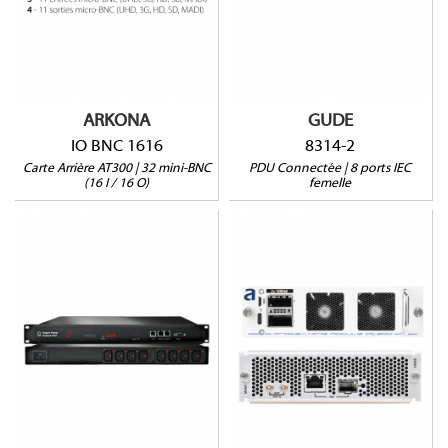
32 mini-BNC
16 entrée
2 ports sonde
16 sorties
Montage vertical
UHD, 3G, HD, SD, MADI
ARKONA
GUDE
IO BNC 1616
8314-2
Carte Arrière AT300 | 32 mini-BNC
PDU Connectée | 8 ports IEC
(16 I / 16 O)
femelle
8031-2
IO-MGMT
Prises sécuriées
Protection Surtensions
Mesure courant résiduel
2 ports sonde
1RU