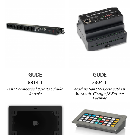
2304-1
8314-1
8 Sorties de charge
8 Entrées passives
2 ports sonde
1 port sonde RJ45
Montage vertical
Surveillance du courant
Compatible rail DIN
GUDE
GUDE
8314-1
2304-1
PDU Connectée | 8 ports Schuko
Module Rail DIN Connecté | 8
femelle
Sorties de Charge | 8 Entrées
Passives
SM-PRO11-B
BD36-IS-T1