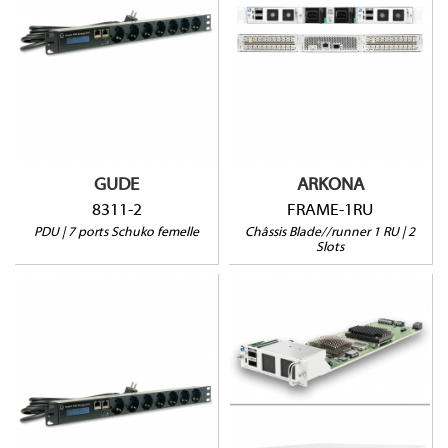
Pas de commutation
1RU
Prises sécurisées
2 slots
Mesure courant résiduel
Alim redondante
1 port sonde
GUDE
ARKONA
8311-2
FRAME-1RU
PDU | 7 ports Schuko femelle
Châssis Blade//runner 1 RU | 2
Slots
8311-1
AT300