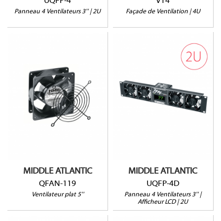
UQFP-4
VT4
Panneau 4 Ventilateurs 3'' | 2U
Façade de Ventilation | 4U
UQFP-4D
QFAN-119
Afficheur LCD
100CFM @ 27dB
220V
MIDDLE ATLANTIC
MIDDLE ATLANTIC
QFAN-119
UQFP-4D
Ventilateur plat 5''
Panneau 4 Ventilateurs 3'' |
Afficheur LCD | 2U