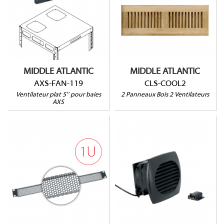
HxL : 146 x 399mm
50CFM @ 28dB
220V
MIDDLE ATLANTIC
MIDDLE ATLANTIC
AXS-FAN-119
CLS-COOL2
Ventilateur plat 5'' pour baies
2 Panneaux Bois 2 Ventilateurs
AXS
CAB-COOL2
VT1
40CFM @ 27dBA
Ouverture à 64%
HxLxP : 114 x 133 x
Vendu à l'unité
78mm