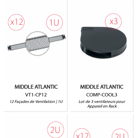
COMP-COOL3
VT1-CP12
Lot de 3 ventilateurs
Lot de 12 unités
À poser sur l' appareil
Ouverture à 64%
HxLxP : 79 x 81 x 16mm
8 CFM @ 19dBA
MIDDLE ATLANTIC
MIDDLE ATLANTIC
VT1-CP12
COMP-COOL3
12 Façades de Ventilation | 1U
Lot de 3 ventilateurs pour
Appareil en Rack