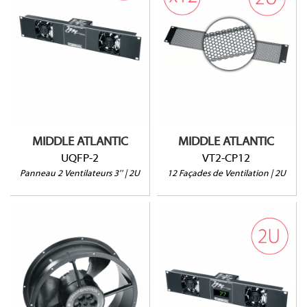
UQFP-2
VT2-CP12
50CFM @ 24dB
Lot de 12 unités
220V
Ouverture à 64%
MIDDLE ATLANTIC
MIDDLE ATLANTIC
UQFP-2
VT2-CP12
Panneau 2 Ventilateurs 3'' | 2U
12 Façades de Ventilation | 2U
UQFD-2D
FAN-254