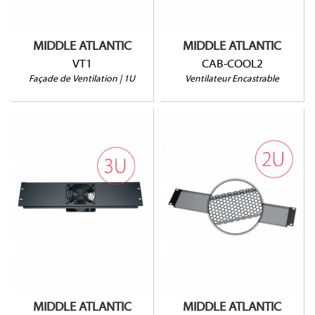
MIDDLE ATLANTIC
MIDDLE ATLANTIC
VT1
CAB-COOL2
Façade de Ventilation | 1U
Ventilateur Encastrable
QTFP-1-119
VT2
50CFM @ 24dB
Ouverture à 64%
220V
Vendu à l'unité
MIDDLE ATLANTIC
MIDDLE ATLANTIC