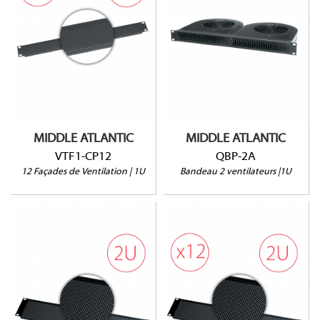
QBP-2A
VTF1-CP12
1U | 2 Ventilateurs
Lot de 12 unités
100 CFM @ 32 dB
Ouverture à 25%
Sonde thermostatique
MIDDLE ATLANTIC
MIDDLE ATLANTIC
VTF1-CP12
QBP-2A
12 Façades de Ventilation | 1U
Bandeau 2 ventilateurs |1U
VTF2
VTF2-CP12