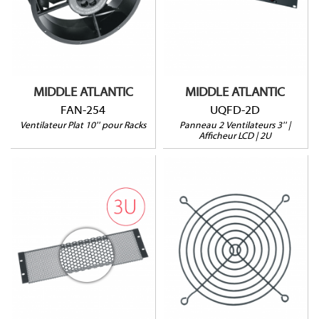
Afficheur LCD
50CFM @ 24dB
220V
MIDDLE ATLANTIC
MIDDLE ATLANTIC
FAN-254
UQFD-2D
Ventilateur Plat 10'' pour Racks
Panneau 2 Ventilateurs 3'' |
Afficheur LCD | 2U
VT3
GUARD-119
Ouverture à 64%
Vendu à l'unité