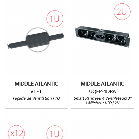
UQFP-4DRA
VTF1
Régulation intelligente
Alerte surchauffe
Ouverture à 25%
Afficheur LCD
Vendu à l'unité
50CFM @ 24dB
220V
MIDDLE ATLANTIC
MIDDLE ATLANTIC
VTF1
UQFP-4DRA
Façade de Ventilation | 1U
Smart Panneau 4 Ventilateurs 3''
| Afficheur LCD | 2U