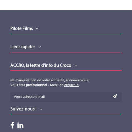
NHD-600
NHD-CTL-PRO
Type
App'
Pilote Films
WYRESTORM
NHD-CTL-PRO
Liens rapides
ACCRO, la lettre d'info du Croco
Ne manquez rien de notre actualité, abonnez-vous !
Vous êtes
professionnel
? Merci de
cliquer ici
Suivez-nous !