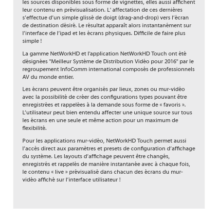
les sources disponibles sous forme de vignettes, elles aussi affichent
leur contenu en prévisualisation. L' affectation de ces dernières
s’effectue d’un simple glissé de doigt (drag-and-drop) vers l’écran
de destination désiré. Le résultat apparaît alors instantanément sur
l’interface de l’ipad et les écrans physiques. Difficile de faire plus
simple !
La gamme NetWorkHD et l'application NetWorkHD Touch ont été
désignées "Meilleur Système de Distribution Vidéo pour 2016" par le
regroupement InfoComm international composés de professionnels
AV du monde entier.
Les écrans peuvent être organisés par lieux, zones ou mur-vidéo
avec la possibilité de créer des configurations types pouvant être
enregistrées et rappelées à la demande sous forme de « favoris ».
L’utilisateur peut bien entendu affecter une unique source sur tous
les écrans en une seule et même action pour un maximum de
flexibilité.
Pour les applications mur-vidéo, NetWorkHD Touch permet aussi
l’accès direct aux paramètres et presets de configuration d’affichage
du système. Les layouts d’affichage peuvent être changés,
enregistrés et rappelés de manière instantanée avec à chaque fois,
le contenu « live » prévisualisé dans chacun des écrans du mur-
vidéo affiché sur l’interface utilisateur !
Gamme
NHD-100
NHD-300
NHD-400
NHD-500