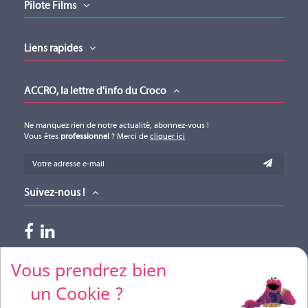
Pilote Films
Liens rapides
ACCRO, la lettre d'info du Croco
Ne manquez rien de notre actualité, abonnez-vous !
Vous êtes
professionnel
? Merci de
cliquer ici
Suivez-nous !
Paiements acceptés
Vous prendrez bien
un Cookie ?
Pour vos règlements par CB, merci de nous contacter