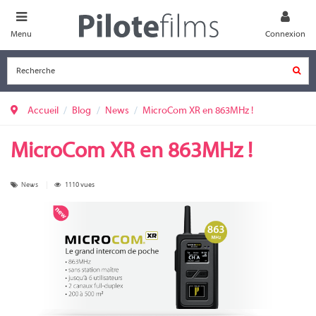
Menu
Connexion
Accueil
Blog
News
MicroCom XR en 863MHz !
MicroCom XR en 863MHz !
News
1110 vues