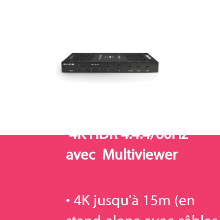
NHD-0401-
MV | Switcher HDMI 4:1,
4K HDR 4:4:4/60Hz
avec Multiviewer
• 4K jusqu'à 15m (en