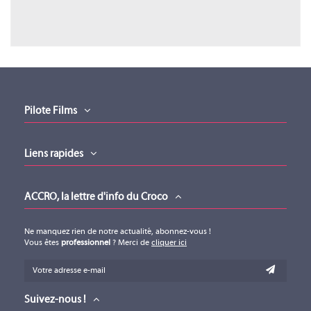
CXDCHD250
CXSCHD250
Pilote Films
PLANET WAVES
PLANET WAVES
Liens rapides
CXDCHD250
CXSCHD250
ACCRO, la lettre d'info du Croco
Ne manquez rien de notre actualité, abonnez-vous !
Vous êtes
professionnel
? Merci de
cliquer ici
Suivez-nous !