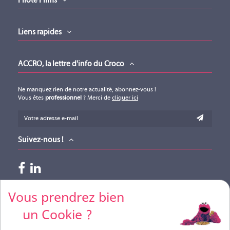
Pilote Films
Liens rapides
ACCRO, la lettre d'info du Croco
Ne manquez rien de notre actualité, abonnez-vous !
Vous êtes
professionnel
? Merci de
cliquer ici
Suivez-nous !
Paiements acceptés
Vous prendrez bien
un Cookie ?
Pour vos règlements par CB, merci de nous contacter