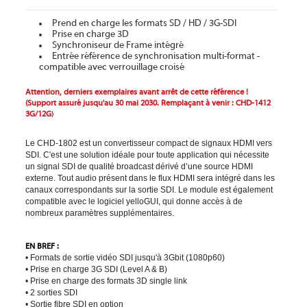
Prend en charge les formats SD / HD / 3G-SDI
Prise en charge 3D
Synchroniseur de Frame intégré
Entrée référence de synchronisation multi-format -
compatible avec verrouillage croisé
Attention, derniers exemplaires avant arrêt de cette référence !
(Support assuré jusqu'au 30 mai 2030. Remplaçant à venir : CHD-1412
3G/12G
)
Le CHD-1802 est un convertisseur compact de signaux HDMI vers
SDI. C'est une solution idéale pour toute application qui nécessite
un signal SDI de qualité broadcast dérivé d’une source HDMI
externe. Tout audio présent dans le flux HDMI sera intégré dans les
canaux correspondants sur la sortie SDI. Le module est également
compatible avec le logiciel yelloGUI, qui donne accès à de
nombreux paramètres supplémentaires.
EN BREF :
• Formats de sortie vidéo SDI jusqu'à 3Gbit (1080p60)
• Prise en charge 3G SDI (Level A & B)
• Prise en charge des formats 3D single link
• 2 sorties SDI
• Sortie fibre SDI en option