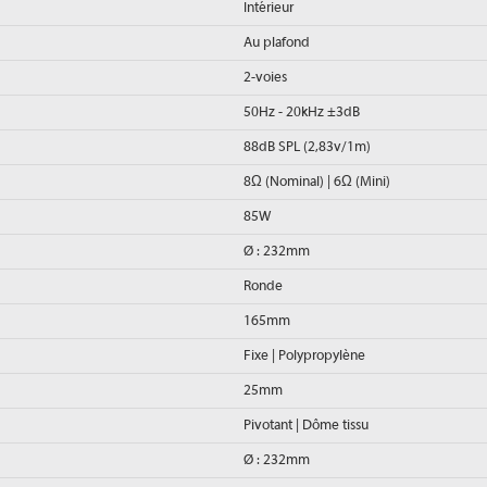
Intérieur
Au plafond
2-voies
50Hz - 20kHz ±3dB
88dB SPL (2,83v/1m)
8Ω (Nominal) | 6Ω (Mini)
85W
Ø : 232mm
Ronde
165mm
Fixe | Polypropylène
25mm
Pivotant | Dôme tissu
Ø : 232mm