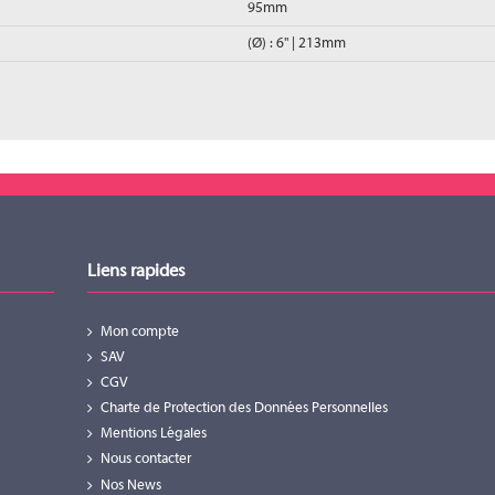
95mm
(Ø) : 6" | 213mm
e vers lequel rediriger vos clients. L'interface a été pensée pour être également 
irement identifiées (Résidentiel, Commercial et Yachting) à l'intérieur desquelles de
Liens rapides
Mon compte
SAV
CGV
Charte de Protection des Données Personnelles
Mentions Légales
Nous contacter
Nos News