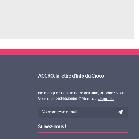
consultée en ligne via un navigateur web ou depuis un iPad (
App iOS
 nombreuses photos, vidéos et animations d'installations sont présentées,
ACCRO, la lettre d'info du Croco
Ne manquez rien de notre actualité, abonnez-vous !
Vous êtes
professionnel
? Merci de
cliquer ici
Suivez-nous !