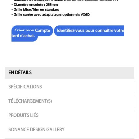
-
Diamètre
de découpe : 210mm
(
voir les équivalences Gamme VP
)
- Diamètre enceinte : 233mm
- Grille MicroTrim en standard
- Grille carrée avec adaptateurs optionnels VX6Q
Créer mon Compte
Identifiez-vous pour connaître votre
tarif d'achat.
EN DÉTAILS
SPÉCIFICATIONS
TÉLÉCHARGEMENT(S)
PRODUITS LIÉS
SONANCE DESIGN GALLERY