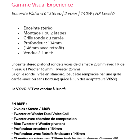
Gamme Visual Experience
Enceinte Plafond 6'' Stéréo | 2 voies | 140W | HP Level 6
Enceinte stéréo
Montage 1 ou 2 étapes
Grille ronde ou carrée
Profondeur : 134mm
(146mm avec retrofit)
Vendue à l'unité
Enceinte stéréo plafond ronde 2 voies de diamètre 233mm avec HP de
niveau 6 ( Woofer 165mm | Tweeter 25mm).
La grille ronde livrée en standard, peut être remplacée par une grille
carrée (avec ou sans bordure) grâce à l’un des adaptateurs
VX6SQ.
La VX66R-SST
est vendue à l'unité.
EN BREF :
- 2 voies / Stéréo / 140W
- Tweeter et Woofer Dual Voice Coil
- Tweeter avec chambre de compression
- Bloc Tweeter + Woofer pivotant
- Profondeur enceinte : 134mm
- Profondeur avec Retrofit Enclosure : 146mm