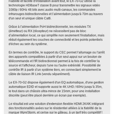
Fiabilité et facilité d'installation avant tout, le EX-70-G2 utilise la
technologie HDBaseT classe B pour transmettre les signaux vidéo
1080p / 60Hz 48 bits avec audio multi-canaux, les commandes
infrarouges bidirectionnelles et l’alimentation jusqu'à 70m au travers
d'un seul et unique câble Cat6.
Grâce à l’alimentation PoH bidirectionnelle, les modules TX
(émetteur) ou RX (récepteur) ne nécessitent pas de bloc
d’alimentation local, ce qui simplifie non seulement l'installation, mais
réduit également les couches de connectivité et les points potentiels
d'échec au sein du système.
En termes de contrôle, le support du CEC permet l’allumage ou l’arrêt
des appareils compatibles à partir d'un seul appui sur un bouton de
télécommande et l'IR bidirectionnel permet à la fois de contrôler la
source et l'afficheur, depuis l'une ou l'autre extrémité. Possibilité de
contrôle IR à partir d’un système tiers, en connectant simplement le
câble de liaison IR Link (vendu séparément).
Le EX-70-G2 dispose également d'un EQ automatique, d'une gestion
automatique EDID et supporte aussi le 4K UHD / 60Hz jusqu’à 35m,
le tout dans un châssis ultra-mince de 15mm, pour une installation
discrète (peut être placé derrière un écran par exemple).
Le résultat est une solution d'extension flexible HDMI 2K/4K intégrant
des fonctionnalités axées sur le résidentiel alliées à la fiabilité de la
marque WyreStorm, et cerise sur le gâteau, à un tarif très compétitif !