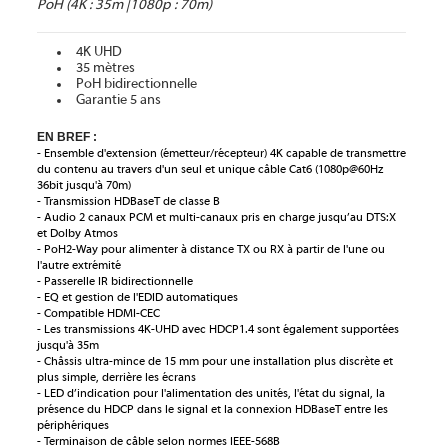
PoH (4K : 35m |1080p : 70m)
4K UHD
35 mètres
PoH bidirectionnelle
Garantie 5 ans
EN BREF :
- Ensemble d'extension (émetteur/récepteur) 4K capable de transmettre
du contenu au travers d'un seul et unique câble Cat6 (1080p@60Hz
36bit jusqu'à 70m)
- Transmission HDBaseT de classe B
- Audio 2 canaux PCM et multi-canaux pris en charge jusqu’au DTS:X
et Dolby Atmos
- PoH2-Way pour alimenter à distance TX ou RX à partir de l'une ou
l'autre extrémité
- Passerelle IR bidirectionnelle
- EQ et gestion de l'EDID automatiques
- Compatible HDMI-CEC
- Les transmissions 4K-UHD avec HDCP1.4 sont également supportées
jusqu'à 35m
- Châssis ultra-mince de 15 mm pour une installation plus discrète et
plus simple, derrière les écrans
- LED d’indication pour l'alimentation des unités, l'état du signal, la
présence du HDCP dans le signal et la connexion HDBaseT entre les
périphériques
- Terminaison de câble selon normes IEEE-568B