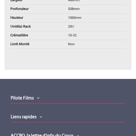
Largeur
486mm
Profondeur
508mm
Hauteur
1060mm
Unité(s) Rack
20U
Crémaillère
10-32
Livré Monté
Non
Fiche produit
Fiche produit (version 01012022)
Téléchargement (2.41MB)
Drawing
TRACKL
TRACK31
Drawing (version 01012022)
Téléchargement (6.44MB)
Pilote Films
Manuel installation
Manuel installation (version 01012022)
MIDDLE ATLANTIC
MIDDLE ATLANTIC
Liens rapides
Téléchargement (9.3MB)
TRACKL
TRACK31
Technical specification drawings
ACCRO, la lettre d'info du Croco