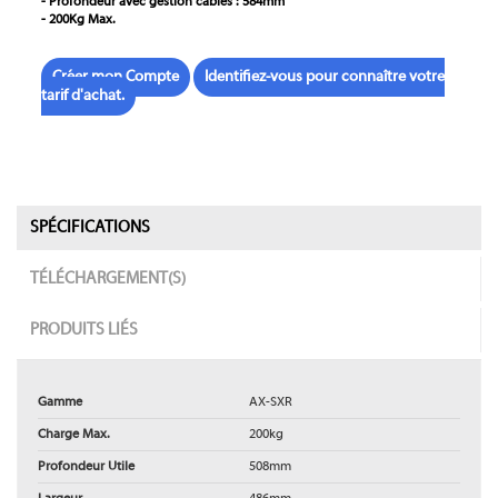
- Profondeur avec gestion câbles : 584mm
- 200Kg Max.
Créer mon Compte
Identifiez-vous pour connaître votre
tarif d'achat.
SPÉCIFICATIONS
TÉLÉCHARGEMENT(S)
PRODUITS LIÉS
Gamme
AX-SXR
Charge Max.
200kg
Profondeur Utile
508mm