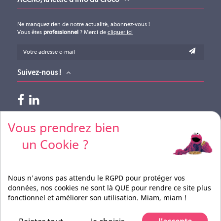
Technical specification drawings (version 01012022)
Téléchargement (924.46KB)
Ne manquez rien de notre actualité, abonnez-vous !
Vous êtes
professionnel
? Merci de
cliquer ici
TS1022
TS310
Suivez-nous !
MIDDLE ATLANTIC
MIDDLE ATLANTIC
Paiements acceptés
Vous prendrez bien
TS1022
TS310
un Cookie ?
Pour vos règlements par CB, merci de nous contacter
Nous n'avons pas attendu le RGPD pour protéger vos
données, nos cookies ne sont là QUE pour rendre ce site plus
fonctionnel et améliorer son utilisation. Miam, miam !
Réalisation
BEFORCOM
Pilote Films Tous droits réservés