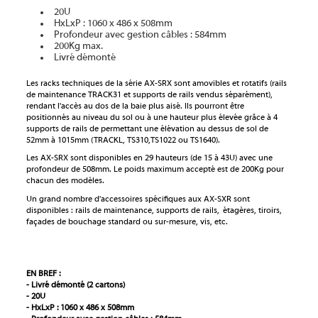
20U
HxLxP : 1060 x 486 x 508mm
Profondeur avec gestion câbles : 584mm
200Kg max.
Livré démonté
Les racks techniques de la série AX-SRX sont amovibles et rotatifs (rails
de maintenance TRACK31 et supports de rails vendus séparément),
rendant l'accès au dos de la baie plus aisé. Ils pourront être
positionnés au niveau du sol ou à une hauteur plus élevée grâce à 4
supports de rails de permettant une élévation au dessus de sol de
52mm à 1015mm (TRACKL, TS310,TS1022 ou TS1640).
Les AX-SRX sont disponibles en 29 hauteurs (de 15 à 43U) avec une
profondeur de 508mm. Le poids maximum accepté est de 200Kg pour
chacun des modèles.
Un grand nombre d'accessoires spécifiques aux AX-SXR sont
disponibles : rails de maintenance, supports de rails, étagères, tiroirs,
façades de bouchage standard ou sur-mesure, vis, etc.
EN BREF :
- Livré démonté (2 cartons)
- 20U
- HxLxP : 1060 x 486 x 508mm