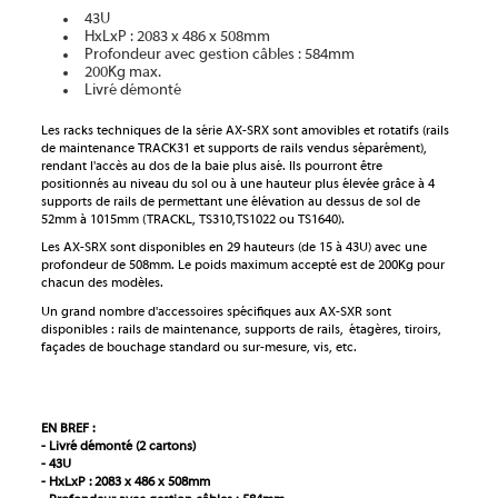
43U
HxLxP : 2083 x 486 x 508mm
Profondeur avec gestion câbles : 584mm
200Kg max.
Livré démonté
Les racks techniques de la série AX-SRX sont amovibles et rotatifs (rails
de maintenance TRACK31 et supports de rails vendus séparément),
rendant l'accès au dos de la baie plus aisé. Ils pourront être
positionnés au niveau du sol ou à une hauteur plus élevée grâce à 4
supports de rails de permettant une élévation au dessus de sol de
52mm à 1015mm (TRACKL, TS310,TS1022 ou TS1640).
Les AX-SRX sont disponibles en 29 hauteurs (de 15 à 43U) avec une
profondeur de 508mm. Le poids maximum accepté est de 200Kg pour
chacun des modèles.
Un grand nombre d'accessoires spécifiques aux AX-SXR sont
disponibles : rails de maintenance, supports de rails, étagères, tiroirs,
façades de bouchage standard ou sur-mesure, vis, etc.
EN BREF :
- Livré démonté (2 cartons)
- 43U
- HxLxP : 2083 x 486 x 508mm