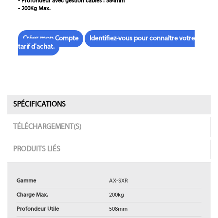
- Profondeur avec gestion câbles : 584mm
- 200Kg Max.
Créer mon Compte
Identifiez-vous pour connaître votre
tarif d'achat.
SPÉCIFICATIONS
TÉLÉCHARGEMENT(S)
PRODUITS LIÉS
Gamme
AX-SXR
Charge Max.
200kg
Profondeur Utile
508mm