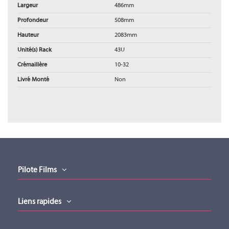
Largeur
486mm
Profondeur
508mm
Hauteur
2083mm
Unité(s) Rack
43U
Crémaillère
10-32
Livré Monté
Non
Fiche produit
Fiche produit (version 01012022)
Téléchargement (2.41MB)
Drawing
TRACKL
TRACK31
Drawing (version 01012022)
Téléchargement (6.44MB)
Pilote Films
Manuel installation
Manuel installation (version 01012022)
MIDDLE ATLANTIC
MIDDLE ATLANTIC
Liens rapides
Téléchargement (9.3MB)
TRACKL
TRACK31
Technical specification drawings