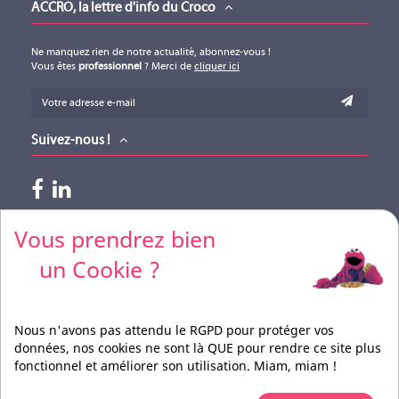
ACCRO, la lettre d'info du Croco
Technical specification drawings (version 01012022)
Téléchargement (924.46KB)
Ne manquez rien de notre actualité, abonnez-vous !
Vous êtes
professionnel
? Merci de
cliquer ici
TS1022
TS310
Suivez-nous !
MIDDLE ATLANTIC
MIDDLE ATLANTIC
Paiements acceptés
Vous prendrez bien
TS1022
TS310
un Cookie ?
Pour vos règlements par CB, merci de nous contacter
Nous n'avons pas attendu le RGPD pour protéger vos
données, nos cookies ne sont là QUE pour rendre ce site plus
fonctionnel et améliorer son utilisation. Miam, miam !