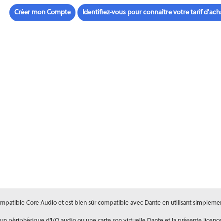
Créer mon Compte
Identifiez-vous pour connaître votre tarif d'ach
mpatible Core Audio et est bien sûr compatible avec Dante en utilisant simplement
 un périphérique d'I/O audio ou une carte son virtuelle Dante et la présente licenc