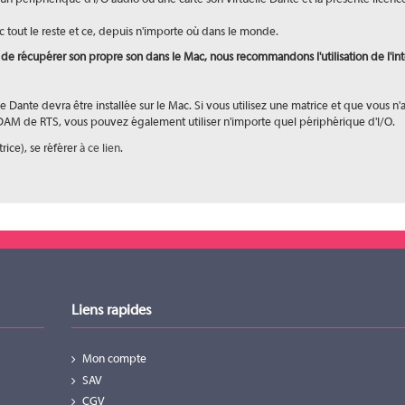
c tout le reste et ce, depuis n'importe où dans le monde.
de récupérer son propre son dans le Mac, nous recommandons l'utilisation de l'in
elle Dante devra être installée sur le Mac. Si vous utilisez une matrice et que vous
l'ADAM de RTS, vous pouvez également utiliser n'importe quel périphérique d'I/O.
ice), se référer
à ce lien
.
Liens rapides
Mon compte
SAV
CGV