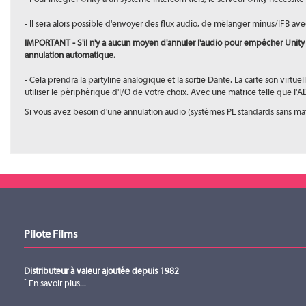
- Il sera alors possible d'envoyer des flux audio, de mélanger minus/IFB ave
IMPORTANT - S'il n'y a aucun moyen d'annuler l'audio pour empêcher Unity 
annulation automatique.
- Cela prendra la partyline analogique et la sortie Dante. La carte son virtu
utiliser le périphérique d'I/O de votre choix. Avec une matrice telle que 
Si vous avez besoin d'une annulation audio (systèmes PL standards sans matr
Pilote Films
Distributeur à valeur ajoutée depuis 1982
En savoir plus...