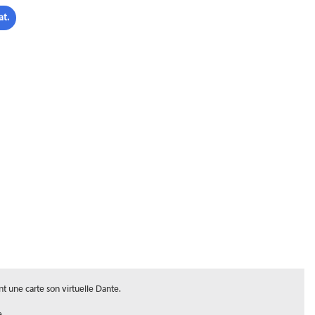
at.
 une carte son virtuelle Dante.
e.