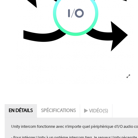
EN DÉTAILS
SPÉCIFICATIONS
VIDÉO(S)
Unity intercom fonctionne avec n'importe quel périphérique d'I/O audio co
- Pour intégrer Unity à un système intercom tiers, le serveur Unity nécessite