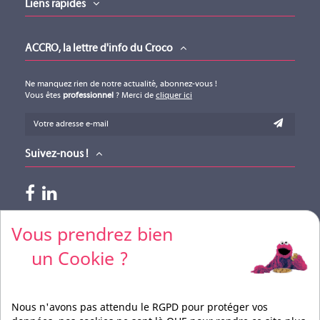
Liens rapides
ACCRO, la lettre d'info du Croco
Ne manquez rien de notre actualité, abonnez-vous !
Vous êtes
professionnel
? Merci de
cliquer ici
Suivez-nous !
Paiements acceptés
Vous prendrez bien
un Cookie ?
Pour vos règlements par CB, merci de nous contacter
Nous n'avons pas attendu le RGPD pour protéger vos