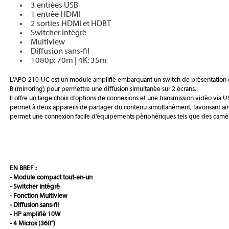
3 entrées USB
1 entrée HDMI
2 sorties HDMI et HDBT
Switcher intégré
Multiview
Diffusion sans-fil
1080p: 70m | 4K: 35m
L'APO-210-UC est un module amplifié embarquant un switch de présentation da
B (mirroring) pour permettre une diffusion simultanée sur 2 écrans.
Il offre un large choix d'options de connexions et une transmission vidéo via U
permet à deux appareils de partager du contenu simultanément, favorisant ain
permet une connexion facile d'équipements périphériques tels que des camé
EN BREF :
- Module compact tout-en-un
- Switcher intégré
- Fonction Multiview
- Diffusion sans-fil
- HP amplifié 10W
- 4 Micros (360°)