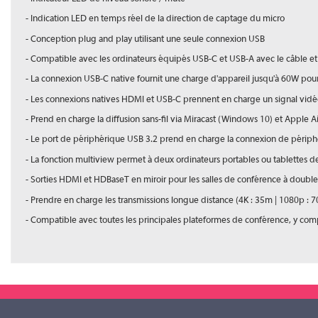
- Indication LED en temps réel de la direction de captage du micro
- Conception plug and play utilisant une seule connexion USB
- Compatible avec les ordinateurs équipés USB-C et USB-A avec le câble et 
- La connexion USB-C native fournit une charge d'appareil jusqu'à 60W pour 
- Les connexions natives HDMI et USB-C prennent en charge un signal vidéo
- Prend en charge la diffusion sans-fil via Miracast (Windows 10) et Apple 
- Le port de périphérique USB 3.2 prend en charge la connexion de périp
- La fonction multiview permet à deux ordinateurs portables ou tablettes d
- Sorties HDMI et HDBaseT en miroir pour les salles de conférence à double
- Prendre en charge les transmissions longue distance (4K : 35m | 1080p : 
- Compatible avec toutes les principales plateformes de conférence, y com
Ficheproduit
Gamme
Ficheproduit (version 01012021)
Type
Téléchargement (873.7KB)
Distance Max. (4K)
Gamme apollo
Distance Max. (Full HD)
Gamme apollo (version 01012021)