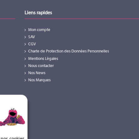
Oui
Liens rapides
4
HDMI
Mon compte
USB-B 2.0
SAV
USB-C
USB 3.0
CGV
Charte de Protection des Données Personnelles
2
Mentions Légales
HDBT (8-pin RJ-45 Femelle)
Nous contacter
HDMI (19-pin Type A)
Nos News
Oui
Nos Marques
 nos cookies