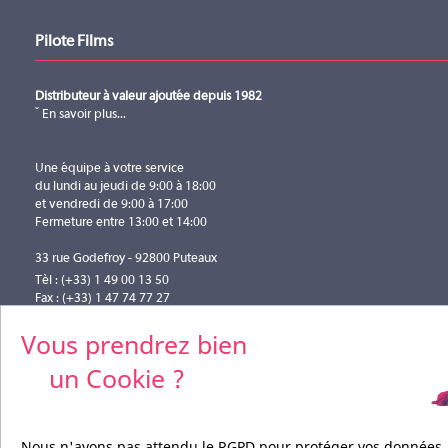
Téléchargement (640.68KB)
Multiview
Pilote Films
Nombre d'Entrée(s)
Manuel utilisateur
Manuel utilisateur (version 01012021)
Type d'Entrée
Distributeur à valeur ajoutée depuis 1982
Téléchargement (800.51KB)
En savoir plus...
Quick start
Une équipe à votre service
Nombre de Sortie(s)
Quick start (version 01012021)
du lundi au jeudi de 9:00 à 18:00
Téléchargement (570.81KB)
Type de Sortie
et vendredi de 9:00 à 17:00
Fermeture entre 13:00 et 14:00
Diffusion Sans-fil
33 rue Godefroy - 92800 Puteaux
Tèl : (+33) 1 49 00 13 50
Fax : (+33) 1 47 74 77 27
info@pilotefilms.com
Vous prendrez bien
un Cookie ?
Nous n'avons pas attendu le RGPD pour protéger vos données,