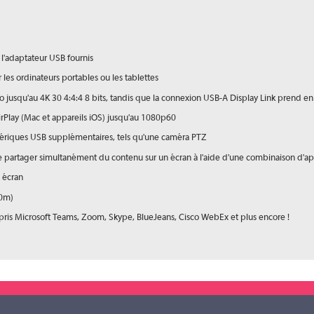
l'adaptateur USB fournis
les ordinateurs portables ou les tablettes
 jusqu'au 4K 30 4:4:4 8 bits, tandis que la connexion USB-A Display Link prend e
AirPlay (Mac et appareils iOS) jusqu'au 1080p60
hériques USB supplémentaires, tels qu'une caméra PTZ
e partager simultanément du contenu sur un écran à l'aide d'une combinaison d'appa
 écran
70m)
pris Microsoft Teams, Zoom, Skype, BlueJeans, Cisco WebEx et plus encore !
APOLLO
Module Tout-en-Un
75m
35m