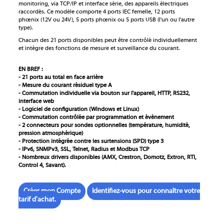
monitoring, via TCP/IP et interface série, des appareils électriques
raccordés. Ce modèle comporte 4 ports IEC femelle, 12 ports
phœnix (12V ou 24V), 5 ports phœnix ou 5 ports USB (l'un ou l'autre
type).
Chacun des 21 ports disponibles peut être contrôlé individuellement
et intègre des fonctions de mesure et surveillance du courant.
EN BREF :
- 21 ports au total en face arrière
- Mesure du courant résiduel type A
- Commutation individuelle via bouton sur l'appareil, HTTP, RS232,
interface web
- Logiciel de configuration (Windows et Linux)
- Commutation contrôlée par programmation et évènement
- 2 connecteurs pour sondes optionnelles (température, humidité,
pression atmosphérique)
- Protection intégrée contre les surtensions (SPD) type 3
- IPv6, SNMPv3, SSL, Telnet, Radius et Modbus TCP
- Nombreux drivers disponibles (AMX, Crestron, Domotz, Extron, RTI,
Control 4, Savant).
Créer mon Compte
Identifiez-vous pour connaître votre
tarif d'achat.