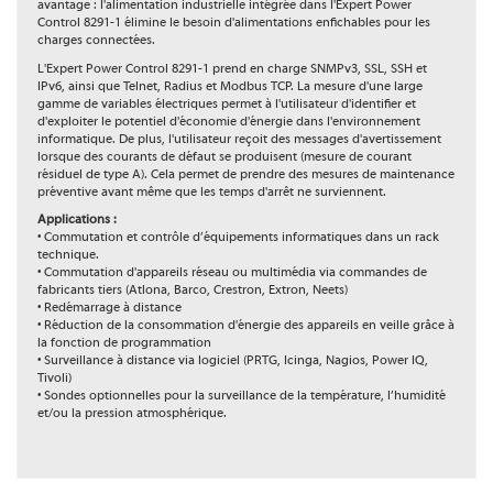
avantage : l'alimentation industrielle intégrée dans l'Expert Power
Control 8291-1 élimine le besoin d'alimentations enfichables pour les
charges connectées.
L'Expert Power Control 8291-1 prend en charge SNMPv3, SSL, SSH et
IPv6, ainsi que Telnet, Radius et Modbus TCP. La mesure d'une large
gamme de variables électriques permet à l'utilisateur d'identifier et
d'exploiter le potentiel d'économie d'énergie dans l'environnement
informatique. De plus, l'utilisateur reçoit des messages d'avertissement
lorsque des courants de défaut se produisent (mesure de courant
résiduel de type A). Cela permet de prendre des mesures de maintenance
préventive avant même que les temps d'arrêt ne surviennent.
Applications :
• Commutation et contrôle d’équipements informatiques dans un rack
technique.
• Commutation d'appareils réseau ou multimédia via commandes de
fabricants tiers (Atlona, Barco, Crestron, Extron, Neets)
• Redémarrage à distance
• Réduction de la consommation d'énergie des appareils en veille grâce à
la fonction de programmation
• Surveillance à distance via logiciel (PRTG, Icinga, Nagios, Power IQ,
Tivoli)
• Sondes optionnelles pour la surveillance de la température, l’humidité
et/ou la pression atmosphérique.
Catalogue
Gamme
Expert Power Control
Catalogue (version 01012019)
Orientation
Horizontale
Téléchargement (5.76MB)