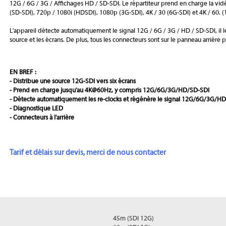
12G / 6G / 3G / Affichages HD / SD-SDI. Le répartiteur prend en charge la vid
(SD-SDI), 720p / 1080i (HDSDI), 1080p (3G-SDI), 4K / 30 (6G-SDI) et 4K / 60. (
L'appareil détecte automatiquement le signal 12G / 6G / 3G / HD / SD-SDI, il le r
source et les écrans. De plus, tous les connecteurs sont sur le panneau arrière 
EN BREF :
- Distribue une source 12G-SDI vers six écrans
- Prend en charge jusqu'au 4K@60Hz, y compris 12G/6G/3G/HD/SD-SDI
- Détecte automatiquement les re-clocks et régénère le signal 12G/6G/3G/H
- Diagnostique LED
- Connecteurs à l'arrière
Tarif et délais sur devis, merci de nous contacter
45m (SDI 12G)