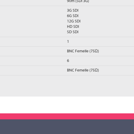
90m (SDI 3G)
3G SDI
6G SDI
12G SDI
HD SDI
SD SDI
1
BNC Femelle (75Ω)
6
BNC Femelle (75Ω)