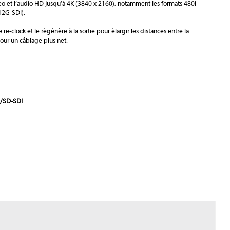
éo et l’audio HD jusqu’à 4K (3840 x 2160), notamment les formats 480i
12G-SDI).
e-clock et le régénère à la sortie pour élargir les distances entre la
pour un câblage plus net.
D/SD-SDI