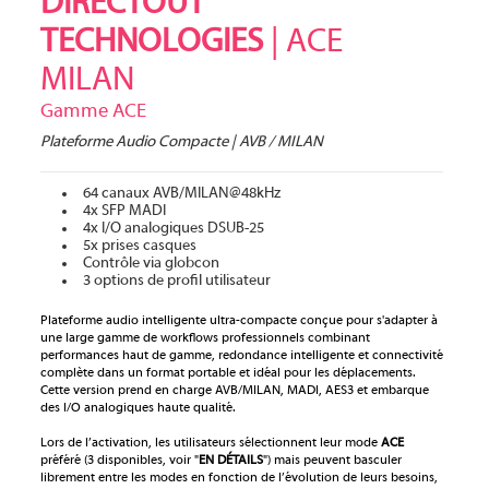
DIRECTOUT
TECHNOLOGIES
| ACE
MILAN
Gamme ACE
Plateforme Audio Compacte | AVB / MILAN
64 canaux AVB/MILAN@48kHz
4x SFP MADI
4x I/O analogiques DSUB-25
5x prises casques
Contrôle via globcon
3 options de profil utilisateur
Plateforme audio intelligente ultra-compacte conçue pour s'adapter à
une large gamme de workflows professionnels combinant
performances haut de gamme, redondance intelligente et connectivité
complète dans un format portable et idéal pour les déplacements.
Cette version prend en charge AVB/MILAN, MADI, AES3 et embarque
des I/O analogiques haute qualité.
Lors de l’activation, les utilisateurs sélectionnent leur mode
ACE
préféré (3 disponibles, voir "
EN DÉTAILS
") mais peuvent basculer
librement entre les modes en fonction de l’évolution de leurs besoins,