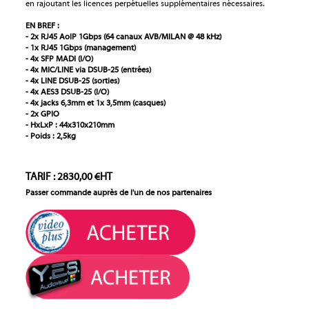
en rajoutant les licences perpétuelles supplémentaires nécessaires.
EN BREF :
- 2x RJ45 AoIP 1Gbps (
64 canaux AVB/MILAN @ 48 kHz)
- 1x RJ45 1Gbps (
management)
- 4x SFP MADI (I/O)
- 4x MIC/LINE via DSUB-25 (entrées)
- 4x LINE DSUB-25 (sorties)
- 4x AES3 DSUB-25 (I/O)
- 4x jacks 6,3mm et 1x 3,5mm (casques)
- 2x GPIO
- HxLxP : 44x310x210mm
- Poids : 2,5kg
TARIF : 2830,00 €HT
Passer commande auprès de l'un de nos partenaires