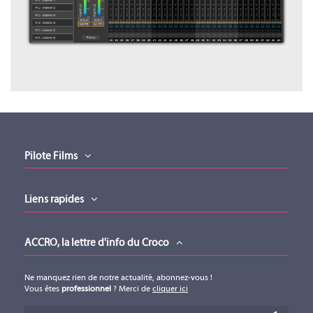
Fiche produit
Gamme
ACE
Fiche produit (version 13052026)
Type
Processeur Audio
Téléchargement (463.25KB)
ACE DANTE
Pilote Films
DIRECTOUT
Liens rapides
TECHNOLOGIES
ACE DANTE
ACCRO, la lettre d'info du Croco
Ne manquez rien de notre actualité, abonnez-vous !
Vous êtes
professionnel
? Merci de
cliquer ici